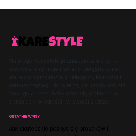
Na blogu KareStyle.pl znajdziesz nie tylko
modowe inspiracje i porady pielęgnacyjne,
ale też przemyślenia o relacjach, bliskości i
samoakceptacji. Bo wierzę, że każda kobieta
zasługuje na to, żeby czuć się pięknie – w
ubraniach, w miłości i w swojej skórze.
OSTATNIE WPISY
Jak skutecznie pozbyć się prosaków i