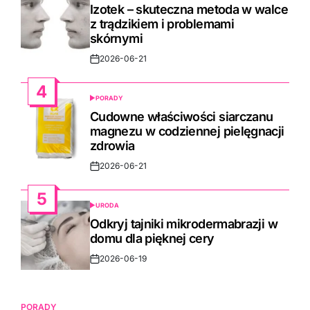
IN
Izotek – skuteczna metoda w walce
z trądzikiem i problemami
skórnymi
2026-06-21
Post
Date
4
PORADY
POSTED
IN
Cudowne właściwości siarczanu
magnezu w codziennej pielęgnacji
zdrowia
2026-06-21
Post
Date
5
URODA
POSTED
IN
Odkryj tajniki mikrodermabrazji w
domu dla pięknej cery
2026-06-19
Post
Date
PORADY