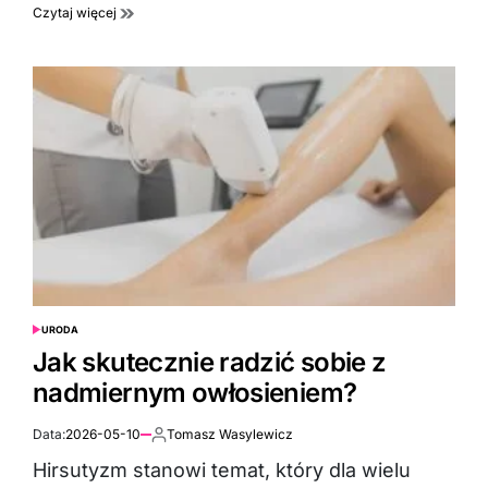
Czytaj więcej
URODA
POSTED
IN
Jak skutecznie radzić sobie z
nadmiernym owłosieniem?
Data:
2026-05-10
Tomasz Wasylewicz
Autor:
Hirsutyzm stanowi temat, który dla wielu