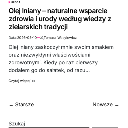
URODA
POSTED
IN
Olej lniany – naturalne wsparcie
zdrowia i urody według wiedzy z
zielarskich tradycji
Data:
2026-05-10
Tomasz Wasylewicz
Autor:
Olej lniany zaskoczył mnie swoim smakiem
oraz niezwykłymi właściwościami
zdrowotnymi. Kiedy po raz pierwszy
dodałem go do sałatek, od razu…
Czytaj więcej
Nawigacja
←
Starsze
Nowsze
→
po
wpisach
Szukaj