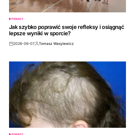
PORADY
POSTED
IN
Jak szybko poprawić swoje refleksy i osiągnąć
lepsze wyniki w sporcie?
2026-06-07
Tomasz Wasylewicz
Post
By:
Date
PORADY