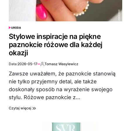
URODA
POSTED
IN
Stylowe inspiracje na piękne
paznokcie różowe dla każdej
okazji
Data:
2026-05-17
Tomasz Wasylewicz
Autor:
Zawsze uważałem, że paznokcie stanowią
nie tylko przyjemny detal, ale także
doskonały sposób na wyrażenie swojego
stylu. Różowe paznokcie z…
Czytaj więcej