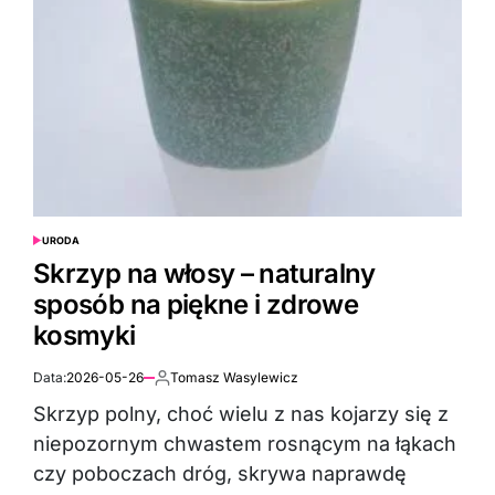
URODA
POSTED
IN
Skrzyp na włosy – naturalny
sposób na piękne i zdrowe
kosmyki
Data:
2026-05-26
Tomasz Wasylewicz
Autor:
Skrzyp polny, choć wielu z nas kojarzy się z
niepozornym chwastem rosnącym na łąkach
czy poboczach dróg, skrywa naprawdę