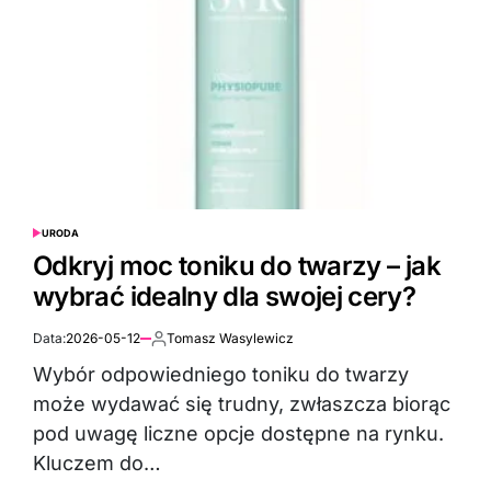
URODA
POSTED
IN
Odkryj moc toniku do twarzy – jak
wybrać idealny dla swojej cery?
Data:
2026-05-12
Tomasz Wasylewicz
Autor:
Wybór odpowiedniego toniku do twarzy
może wydawać się trudny, zwłaszcza biorąc
pod uwagę liczne opcje dostępne na rynku.
Kluczem do…