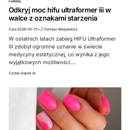
URODA
POSTED
IN
Odkryj moc hifu ultraformer iii w
walce z oznakami starzenia
Data:
2026-05-21
Tomasz Wasylewicz
Autor:
W ostatnich latach zabieg HIFU Ultraformer
III zdobył ogromne uznanie w świecie
medycyny estetycznej, co wynika z jego
wyjątkowych możliwości.…
Czytaj więcej