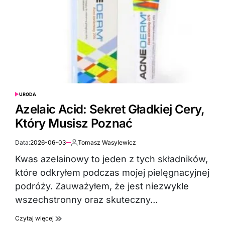
URODA
POSTED
IN
Azelaic Acid: Sekret Gładkiej Cery,
Który Musisz Poznać
Data:
2026-06-03
Tomasz Wasylewicz
Autor:
Kwas azelainowy to jeden z tych składników,
które odkryłem podczas mojej pielęgnacyjnej
podróży. Zauważyłem, że jest niezwykle
wszechstronny oraz skuteczny…
Czytaj więcej