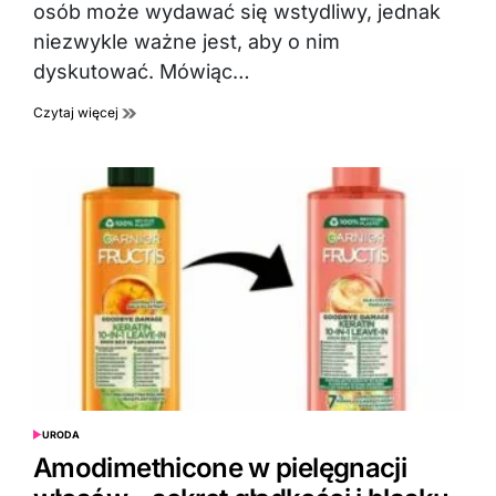
osób może wydawać się wstydliwy, jednak
niezwykle ważne jest, aby o nim
dyskutować. Mówiąc…
Czytaj więcej
URODA
POSTED
IN
Amodimethicone w pielęgnacji