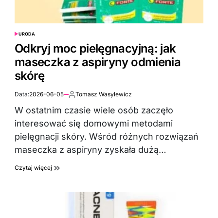
URODA
POSTED
IN
Odkryj moc pielęgnacyjną: jak
maseczka z aspiryny odmienia
skórę
Data:
2026-06-05
Tomasz Wasylewicz
Autor:
W ostatnim czasie wiele osób zaczęło
interesować się domowymi metodami
pielęgnacji skóry. Wśród różnych rozwiązań
maseczka z aspiryny zyskała dużą…
Czytaj więcej