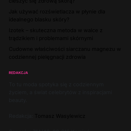
cieszyć się zdrową skórą?
Jak używać rozświetlacza w płynie dla
idealnego blasku skóry?
Izotek – skuteczna metoda w walce z
trądzikiem i problemami skórnymi
Cudowne właściwości siarczanu magnezu w
codziennej pielęgnacji zdrowia
REDAKCJA
To tu moda spotyka się z codziennym
życiem, a świat celebrytów z inspiracjami
beauty.
Redakcja:
Tomasz Wasylewicz