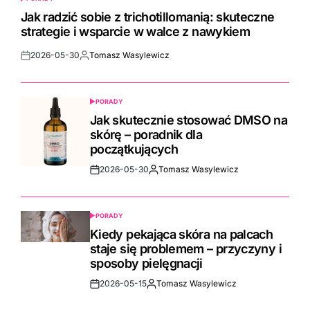
POSTED
IN
Jak radzić sobie z trichotillomanią: skuteczne
strategie i wsparcie w walce z nawykiem
2026-05-30
Tomasz Wasylewicz
Post
By:
Date
PORADY
POSTED
IN
Jak skutecznie stosować DMSO na
skórę – poradnik dla
początkujących
2026-05-30
Tomasz Wasylewicz
Post
By:
Date
PORADY
POSTED
IN
Kiedy pekająca skóra na palcach
staje się problemem – przyczyny i
sposoby pielęgnacji
2026-05-15
Tomasz Wasylewicz
Post
By:
Date