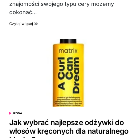
znajomości swojego typu cery możemy
dokonać…
Czytaj więcej
URODA
POSTED
IN
Jak wybrać najlepsze odżywki do
włosów kręconych dla naturalnego