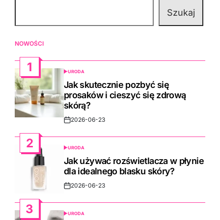
Szukaj
NOWOŚCI
1
URODA
POSTED
IN
Jak skutecznie pozbyć się
prosaków i cieszyć się zdrową
skórą?
2026-06-23
Post
Date
2
URODA
POSTED
IN
Jak używać rozświetlacza w płynie
dla idealnego blasku skóry?
2026-06-23
Post
Date
3
URODA
POSTED