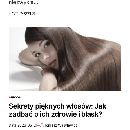
niezwykłe…
Czytaj więcej
URODA
POSTED
IN
Sekrety pięknych włosów: Jak
zadbać o ich zdrowie i blask?
Data:
2026-05-21
Tomasz Wasylewicz
Autor: