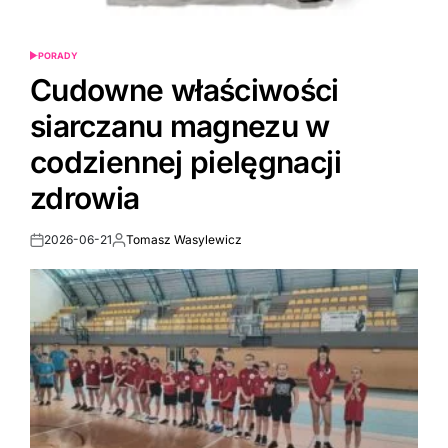
PORADY
POSTED
IN
Cudowne właściwości
siarczanu magnezu w
codziennej pielęgnacji
zdrowia
2026-06-21
Tomasz Wasylewicz
Post
By:
Date