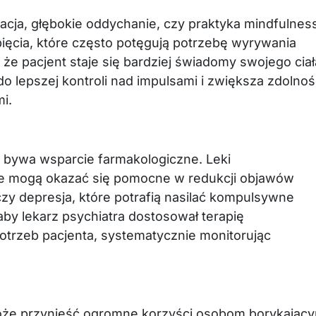
tacja, głębokie oddychanie, czy praktyka mindfulnes
pięcia, które często potęgują potrzebę wyrywania
że pacjent staje się bardziej świadomy swojego ciał
 do lepszej kontroli nad impulsami i zwiększa zdolno
i.
 bywa wsparcie farmakologiczne. Leki
e mogą okazać się pomocne w redukcji objawów
czy depresja, które potrafią nasilać kompulsywne
 aby lekarz psychiatra dostosował terapię
otrzeb pacjenta, systematycznie monitorując
oże przynieść ogromne korzyści osobom borykając