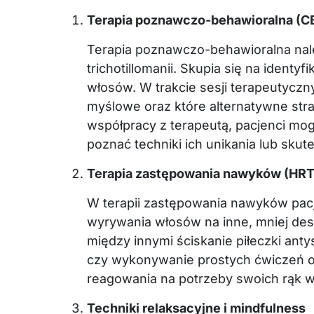
Terapia poznawczo-behawioralna (C
Terapia poznawczo-behawioralna nal
trichotillomanii. Skupia się na identy
włosów. W trakcie sesji terapeutyczn
myślowe oraz które alternatywne stra
współpracy z terapeutą, pacjenci mo
poznać techniki ich unikania lub skut
Terapia zastępowania nawyków (HRT
W terapii zastępowania nawyków pac
wyrywania włosów na inne, mniej des
między innymi ściskanie piłeczki ant
czy wykonywanie prostych ćwiczeń 
reagowania na potrzeby swoich rąk 
Techniki relaksacyjne i mindfulness