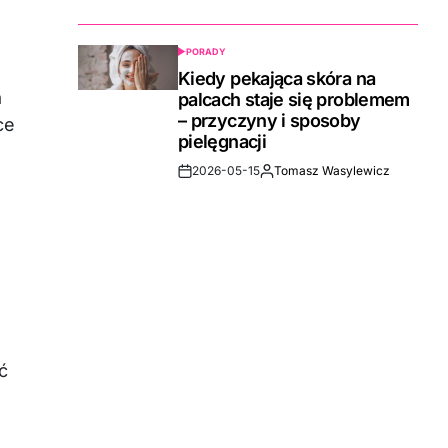
Date
PORADY
POSTED
IN
Kiedy pekająca skóra na
a
palcach staje się problemem
– przyczyny i sposoby
ce
pielęgnacji
2026-05-15
Tomasz Wasylewicz
Post
By:
Date
ć