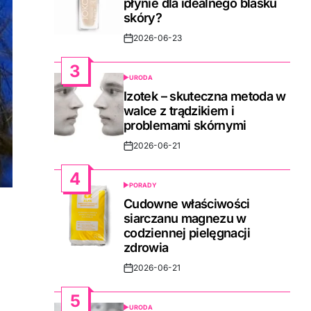
płynie dla idealnego blasku
skóry?
2026-06-23
Post
Date
3
URODA
POSTED
IN
Izotek – skuteczna metoda w
walce z trądzikiem i
problemami skórnymi
2026-06-21
Post
Date
4
PORADY
POSTED
IN
Cudowne właściwości
siarczanu magnezu w
codziennej pielęgnacji
zdrowia
2026-06-21
Post
Date
5
URODA
POSTED