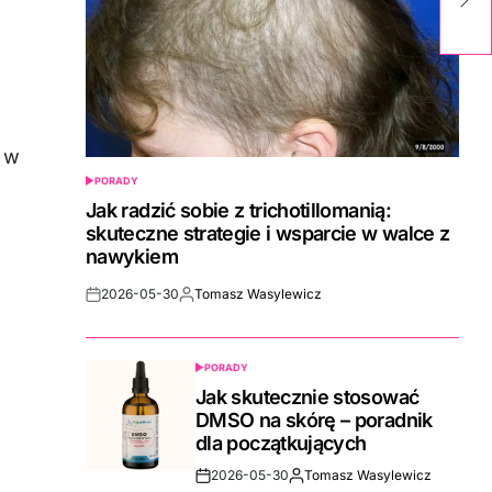
n
h w
PORADY
POSTED
IN
Jak radzić sobie z trichotillomanią:
skuteczne strategie i wsparcie w walce z
nawykiem
2026-05-30
Tomasz Wasylewicz
Post
By:
Date
PORADY
POSTED
IN
Jak skutecznie stosować
DMSO na skórę – poradnik
dla początkujących
2026-05-30
Tomasz Wasylewicz
Post
By: