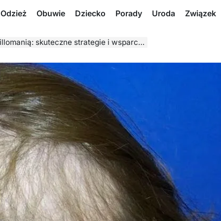
Odzież
Obuwie
Dziecko
Porady
Uroda
Związek
ią: skuteczne strategie i wsparcie w walce z nawykiem