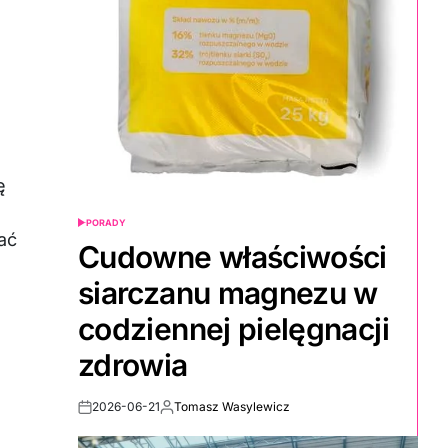
ę
e
PORADY
POSTED
ać
IN
Cudowne właściwości
siarczanu magnezu w
codziennej pielęgnacji
zdrowia
2026-06-21
Tomasz Wasylewicz
Post
By:
Date