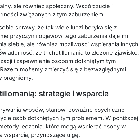
ualny, ale również społeczny. Współczucie i
dności związanych z tym zaburzeniem.
sobie sprawy, że tak wiele ludzi boryka się z
enie przyczyn i objawów tego zaburzenia daje mi
nia siebie, ale również możliwości wspierania innyc
wiadomość, że trichotillomania to złożone zjawisko,
yzacji i zapewnienia osobom dotkniętym tym
. Razem możemy zmierzyć się z bezwzględnymi
y pragniemy.
illomanią: strategie i wsparcie
 wyrywania włosów, stanowi poważne psychiczne
ycie osób dotkniętych tym problemem. W poniższej
 metody leczenia, które mogą wspierać osoby w
ła wsparcia, przynoszące ulgę.