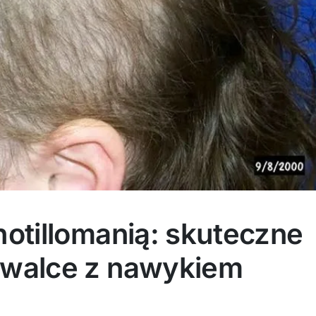
chotillomanią: skuteczne
w walce z nawykiem