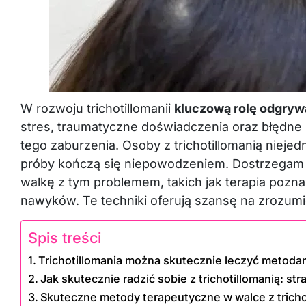
W rozwoju trichotillomanii
kluczową rolę odgryw
stres, traumatyczne doświadczenia oraz błędne k
tego zaburzenia. Osoby z trichotillomanią niejed
próby kończą się niepowodzeniem. Dostrzegam 
walkę z tym problemem, takich jak terapia poz
nawyków. Te techniki oferują szansę na zrozum
Spis treści
Trichotillomania można skutecznie leczyć metod
Jak skutecznie radzić sobie z trichotillomanią: str
Skuteczne metody terapeutyczne w walce z tricho