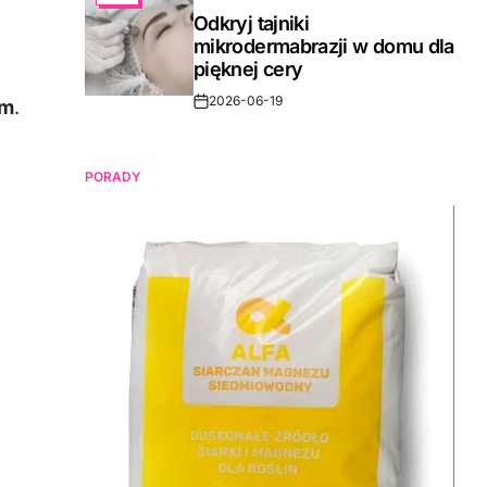
IN
Odkryj tajniki
mikrodermabrazji w domu dla
pięknej cery
2026-06-19
em
.
Post
Date
PORADY