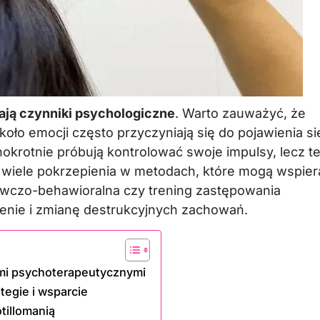
ają czynniki psychologiczne
. Warto zauważyć, że
oło emocji często przyczyniają się do pojawienia si
nokrotnie próbują kontrolować swoje impulsy, lecz t
wiele pokrzepienia w metodach, które mogą wspier
nawczo-behawioralna czy trening zastępowania
ienie i zmianę destrukcyjnych zachowań.
ami psychoterapeutycznymi
ategie i wsparcie
tillomanią