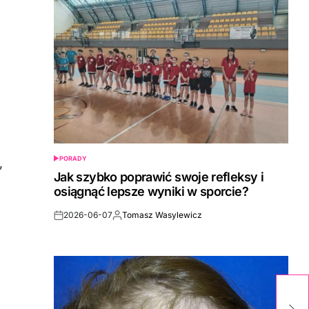
PORADY
,
POSTED
IN
Jak szybko poprawić swoje refleksy i
osiągnąć lepsze wyniki w sporcie?
2026-06-07
Tomasz Wasylewicz
Post
By:
Date
J
d