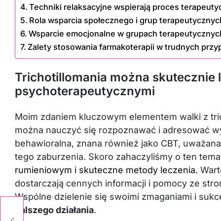
Techniki relaksacyjne wspierają proces terapeuty
Rola wsparcia społecznego i grup terapeutycznyc
Wsparcie emocjonalne w grupach terapeutycznych
Zalety stosowania farmakoterapii w trudnych przyp
Trichotillomania można skutecznie
psychoterapeutycznymi
Moim zdaniem kluczowym elementem walki z tricho
można nauczyć się rozpoznawać i adresować w
behawioralna, znana również jako CBT, uważana 
tego zaburzenia. Skoro zahaczyliśmy o ten tema
rumieniowym i skuteczne metody leczenia
. War
dostarczają cennych informacji i pomocy ze st
Wspólne dzielenie się swoimi zmaganiami i suk
O
dalszego działania
.