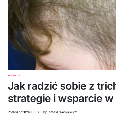
PORADY
POSTED
IN
Jak radzić sobie z tri
strategie i wsparcie 
Posted on
2026-05-30
by
Tomasz Wasylewicz