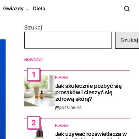
Gwiazdy
Dieta
Szukaj
Szukaj
NOWOŚCI
1
URODA
POSTED
IN
Jak skutecznie pozbyć się
prosaków i cieszyć się
zdrową skórą?
2026-06-23
Post
Date
2
URODA
POSTED
IN
Jak używać rozświetlacza w