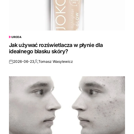
URODA
POSTED
IN
Jak używać rozświetlacza w płynie dla
idealnego blasku skóry?
2026-06-23
Tomasz Wasylewicz
Posted
Posted
on
by