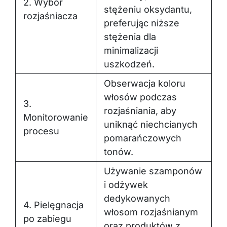
2. Wybór
stężeniu oksydantu,
rozjaśniacza
preferując niższe
stężenia dla
minimalizacji
uszkodzeń.
Obserwacja koloru
włosów podczas
3.
rozjaśniania, aby
Monitorowanie
uniknąć niechcianych
procesu
pomarańczowych
tonów.
Używanie szamponów
i odżywek
dedykowanych
4. Pielęgnacja
włosom rozjaśnianym
po zabiegu
oraz produktów z