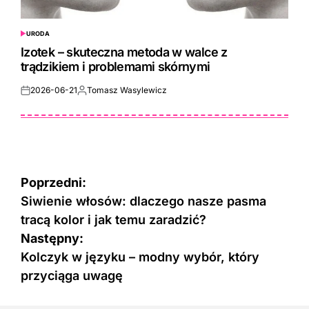
URODA
POSTED
IN
Izotek – skuteczna metoda w walce z
trądzikiem i problemami skórnymi
2026-06-21
Tomasz Wasylewicz
Posted
Posted
on
by
Nawigacja
Poprzedni:
wpisu
Siwienie włosów: dlaczego nasze pasma
tracą kolor i jak temu zaradzić?
Następny:
Kolczyk w języku – modny wybór, który
przyciąga uwagę