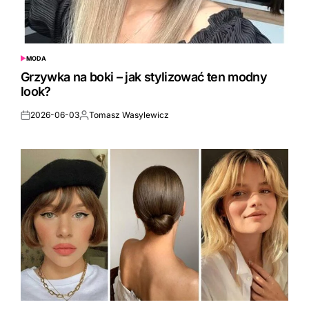
MODA
POSTED
IN
Grzywka na boki – jak stylizować ten modny
look?
2026-06-03
Tomasz Wasylewicz
Posted
Posted
on
by
MODA