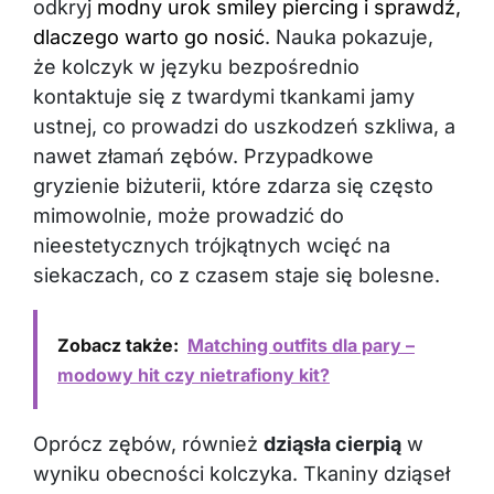
dlaczego warto go nosić
. Nauka pokazuje,
że kolczyk w języku bezpośrednio
kontaktuje się z twardymi tkankami jamy
ustnej, co prowadzi do uszkodzeń szkliwa, a
nawet złamań zębów. Przypadkowe
gryzienie biżuterii, które zdarza się często
mimowolnie, może prowadzić do
nieestetycznych trójkątnych wcięć na
siekaczach, co z czasem staje się bolesne.
Zobacz także:
Matching outfits dla pary –
modowy hit czy nietrafiony kit?
Oprócz zębów, również
dziąsła cierpią
w
wyniku obecności kolczyka. Tkaniny dziąseł
narażone są na ciągłe podrażnienia w okolicy