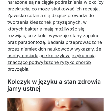
przekłucia, co może skutkować ich recesją.
Zjawisko cofania się dziąseł prowadzi do
tworzenia kieszonek przyzębnych, w
których bakterie mają możliwość się
rozwijać, co z kolei wywołuje stany zapalne
oraz paradontozę.
Badania przeprowadzone
przez niemieckich naukowców wykazały, że
osoby posiadające kolczyk w języku mają
znacząco podwyższone ryzyko chorób
przyzębia.
Kolczyk w języku a stan zdrowia
jamy ustnej