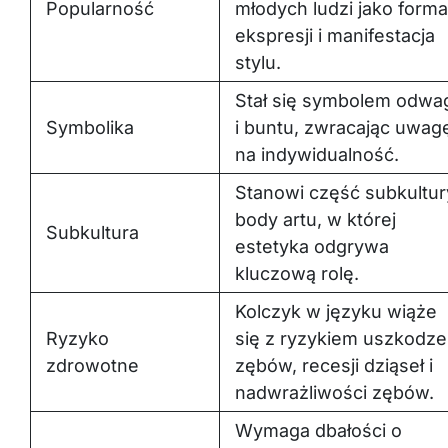
ekspresji i manifestacja
stylu.
Stał się symbolem odwa
Symbolika
i buntu, zwracając uwag
na indywidualność.
Stanowi część subkultur
body artu, w której
Subkultura
estetyka odgrywa
kluczową rolę.
Kolczyk w języku wiąże
Ryzyko
się z ryzykiem uszkodz
zdrowotne
zębów, recesji dziąseł i
nadwrażliwości zębów.
Wymaga dbałości o
higienę jamy ustnej oraz