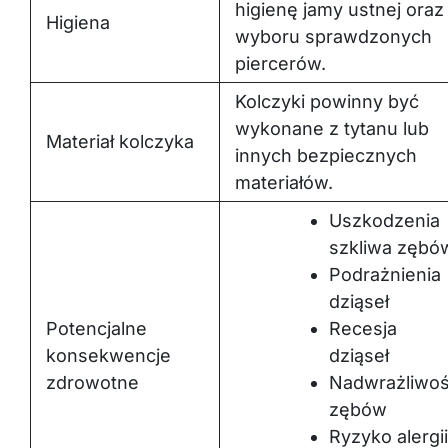
Higiena
wyboru sprawdzonych
piercerów.
Kolczyki powinny być
wykonane z tytanu lub
Materiał kolczyka
innych bezpiecznych
materiałów.
Uszkodzenia
szkliwa zębó
Podrażnienia
dziąseł
Potencjalne
Recesja
konsekwencje
dziąseł
zdrowotne
Nadwrażliwo
zębów
Ryzyko alergii