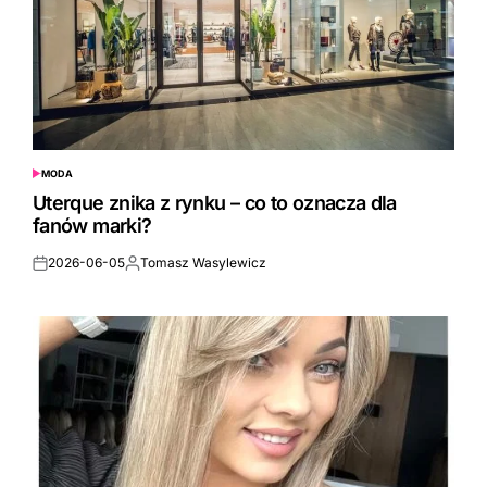
MODA
POSTED
IN
Uterque znika z rynku – co to oznacza dla
fanów marki?
2026-06-05
Tomasz Wasylewicz
Posted
Posted
on
by