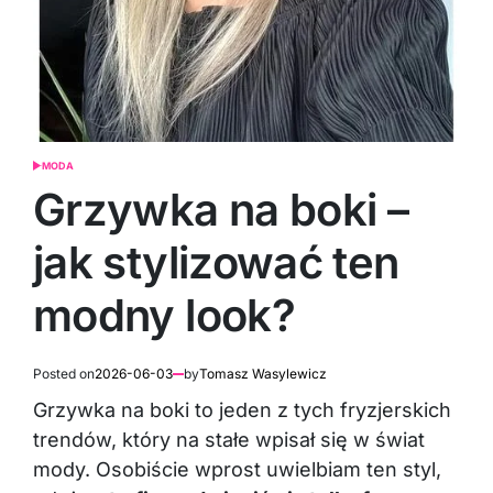
MODA
POSTED
IN
Grzywka na boki –
jak stylizować ten
modny look?
Posted on
2026-06-03
by
Tomasz Wasylewicz
Grzywka na boki to jeden z tych fryzjerskich
trendów, który na stałe wpisał się w świat
mody. Osobiście wprost uwielbiam ten styl,