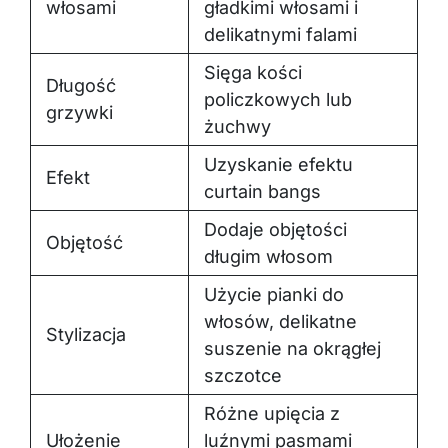
włosami
gładkimi włosami i
delikatnymi falami
Sięga kości
Długość
policzkowych lub
grzywki
żuchwy
Uzyskanie efektu
Efekt
curtain bangs
Dodaje objętości
Objętość
długim włosom
Użycie pianki do
włosów, delikatne
Stylizacja
suszenie na okrągłej
szczotce
Różne upięcia z
Ułożenie
luźnymi pasmami