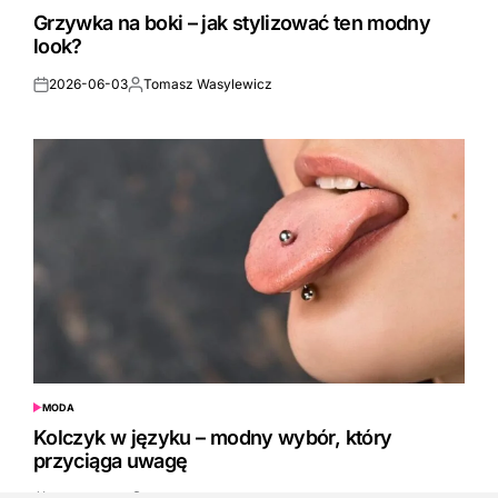
IN
Grzywka na boki – jak stylizować ten modny
look?
2026-06-03
Tomasz Wasylewicz
Posted
Posted
on
by
MODA
POSTED
IN
Kolczyk w języku – modny wybór, który
przyciąga uwagę