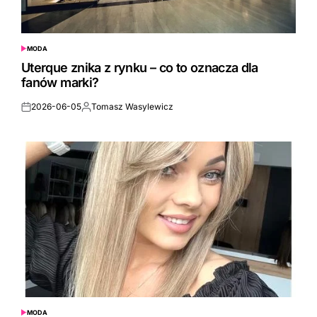
MODA
POSTED
IN
Uterque znika z rynku – co to oznacza dla
fanów marki?
2026-06-05
Tomasz Wasylewicz
Posted
Posted
on
by
MODA
POSTED