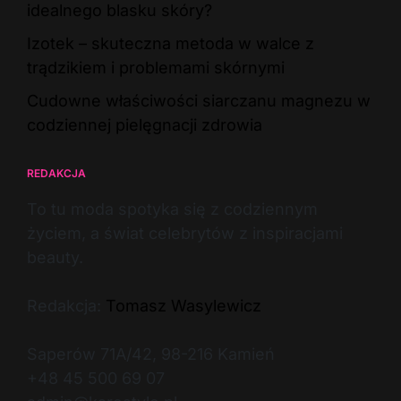
idealnego blasku skóry?
Izotek – skuteczna metoda w walce z
trądzikiem i problemami skórnymi
Cudowne właściwości siarczanu magnezu w
codziennej pielęgnacji zdrowia
REDAKCJA
To tu moda spotyka się z codziennym
życiem, a świat celebrytów z inspiracjami
beauty.
Redakcja:
Tomasz Wasylewicz
Saperów 71A/42, 98-216 Kamień
+48 45 500 69 07