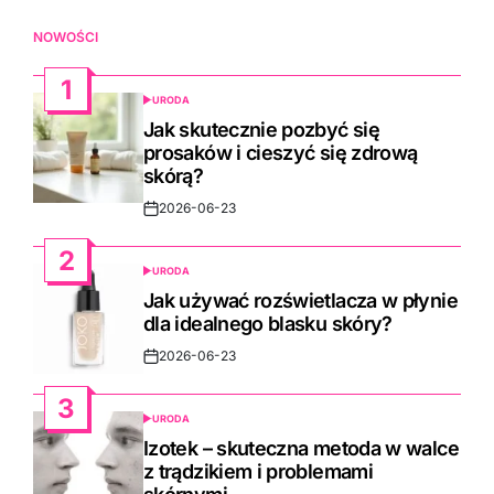
NOWOŚCI
1
URODA
POSTED
IN
Jak skutecznie pozbyć się
prosaków i cieszyć się zdrową
skórą?
2026-06-23
Post
Date
2
URODA
POSTED
IN
Jak używać rozświetlacza w płynie
dla idealnego blasku skóry?
2026-06-23
Post
Date
3
URODA
POSTED
IN
Izotek – skuteczna metoda w walce
z trądzikiem i problemami