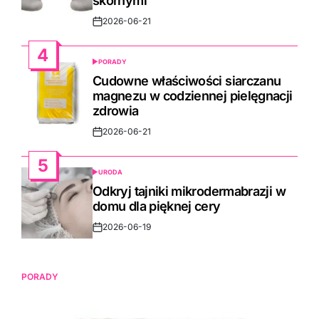
skórnymi
2026-06-21
Post
Date
4
PORADY
POSTED
IN
Cudowne właściwości siarczanu
magnezu w codziennej pielęgnacji
zdrowia
2026-06-21
Post
Date
5
URODA
POSTED
IN
Odkryj tajniki mikrodermabrazji w
domu dla pięknej cery
2026-06-19
Post
Date
PORADY