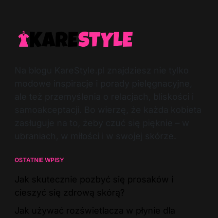
Na blogu KareStyle.pl znajdziesz nie tylko
modowe inspiracje i porady pielęgnacyjne,
ale też przemyślenia o relacjach, bliskości i
samoakceptacji. Bo wierzę, że każda kobieta
zasługuje na to, żeby czuć się pięknie – w
ubraniach, w miłości i w swojej skórze.
OSTATNIE WPISY
Jak skutecznie pozbyć się prosaków i
cieszyć się zdrową skórą?
Jak używać rozświetlacza w płynie dla