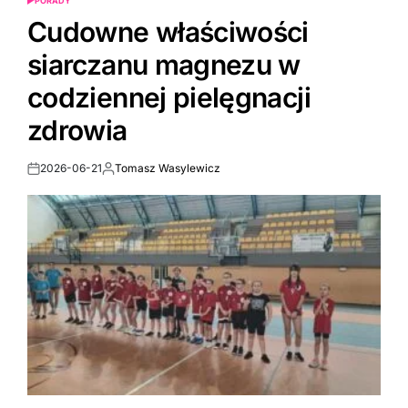
PORADY
POSTED
IN
Cudowne właściwości
siarczanu magnezu w
codziennej pielęgnacji
zdrowia
2026-06-21
Tomasz Wasylewicz
Post
By:
Date