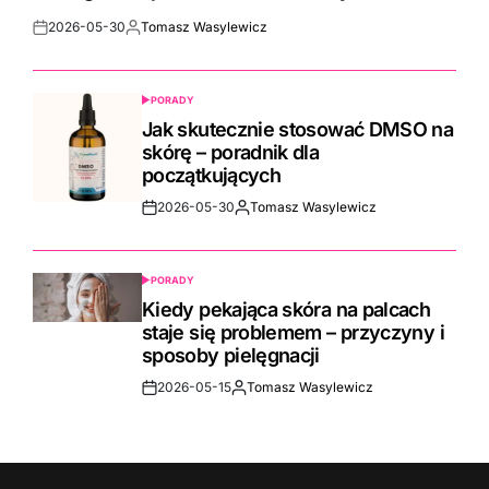
2026-05-30
Tomasz Wasylewicz
Post
By:
Date
PORADY
POSTED
IN
Jak skutecznie stosować DMSO na
skórę – poradnik dla
początkujących
2026-05-30
Tomasz Wasylewicz
Post
By:
Date
PORADY
POSTED
IN
Kiedy pekająca skóra na palcach
staje się problemem – przyczyny i
sposoby pielęgnacji
2026-05-15
Tomasz Wasylewicz
Post
By:
Date