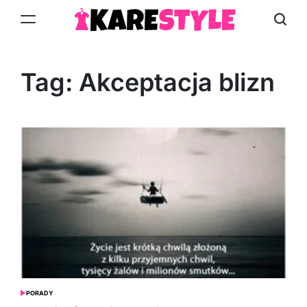
Skip
to
KareStyle.pl
content
Tag:
Akceptacja blizn
PORADY
POSTED
IN