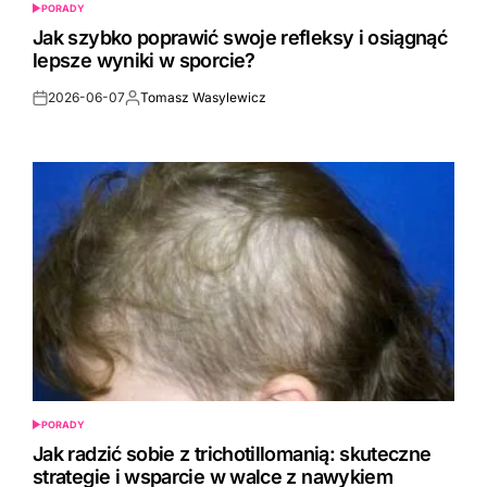
PORADY
POSTED
IN
Jak szybko poprawić swoje refleksy i osiągnąć
lepsze wyniki w sporcie?
2026-06-07
Tomasz Wasylewicz
Post
By:
Date
PORADY
POSTED
IN
Jak radzić sobie z trichotillomanią: skuteczne
strategie i wsparcie w walce z nawykiem