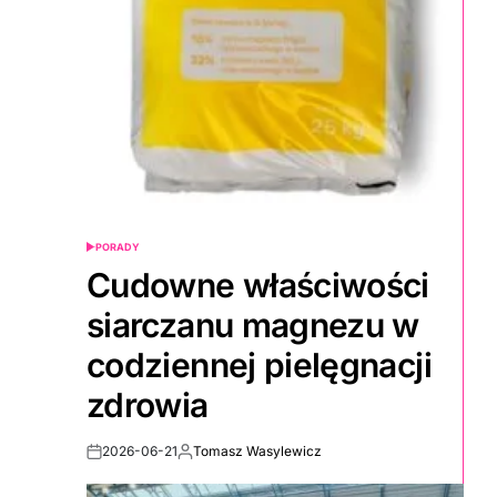
PORADY
POSTED
IN
Cudowne właściwości
siarczanu magnezu w
codziennej pielęgnacji
zdrowia
2026-06-21
Tomasz Wasylewicz
Post
By:
Date