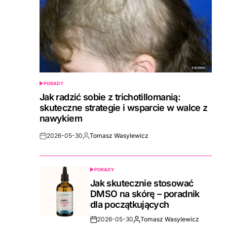
PORADY
POSTED
IN
Jak radzić sobie z trichotillomanią:
skuteczne strategie i wsparcie w walce z
nawykiem
2026-05-30
Tomasz Wasylewicz
Post
By:
Date
PORADY
POSTED
IN
Jak skutecznie stosować
DMSO na skórę – poradnik
dla początkujących
2026-05-30
Tomasz Wasylewicz
Post
By: