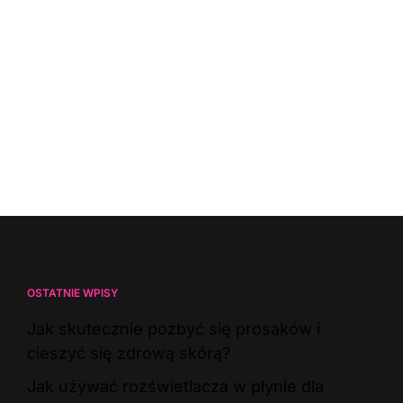
OSTATNIE WPISY
Jak skutecznie pozbyć się prosaków i
cieszyć się zdrową skórą?
Jak używać rozświetlacza w płynie dla