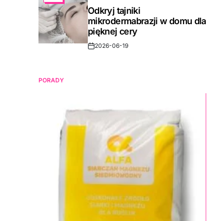
IN
Odkryj tajniki
mikrodermabrazji w domu dla
pięknej cery
2026-06-19
Post
Date
PORADY