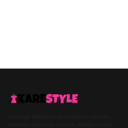
Na blogu KareStyle.pl znajdziesz nie tylko
modowe inspiracje i porady pielęgnacyjne,