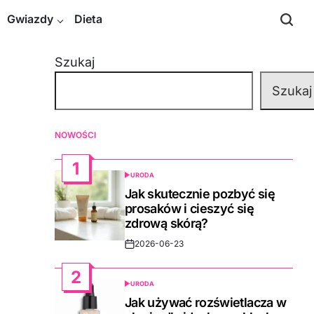
Gwiazdy
Dieta
Szukaj
Szukaj
NOWOŚCI
1
URODA
POSTED
IN
Jak skutecznie pozbyć się
prosaków i cieszyć się
zdrową skórą?
2026-06-23
Post
Date
2
URODA
POSTED
IN
Jak używać rozświetlacza w