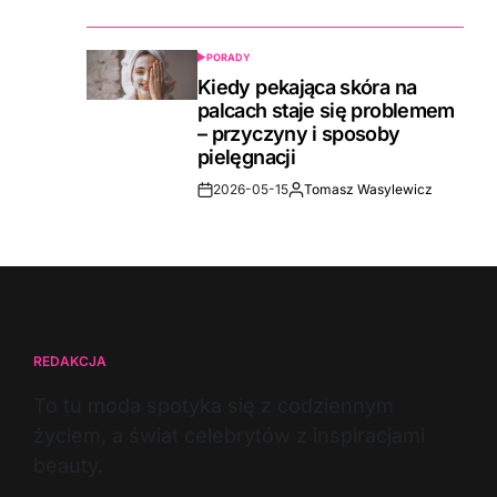
Date
PORADY
POSTED
IN
Kiedy pekająca skóra na
palcach staje się problemem
– przyczyny i sposoby
pielęgnacji
2026-05-15
Tomasz Wasylewicz
Post
By:
Date
REDAKCJA
To tu moda spotyka się z codziennym
życiem, a świat celebrytów z inspiracjami
beauty.