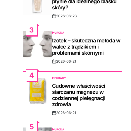
płynie dla idealnego blasku
skóry?
2026-06-23
Post
Date
3
URODA
POSTED
IN
Izotek – skuteczna metoda w
walce z trądzikiem i
problemami skórnymi
2026-06-21
Post
Date
4
PORADY
POSTED
IN
Cudowne właściwości
siarczanu magnezu w
codziennej pielęgnacji
zdrowia
2026-06-21
Post
Date
5
URODA
POSTED