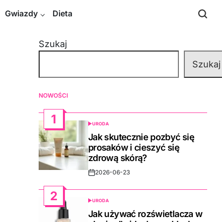
Gwiazdy
Dieta
Szukaj
Szukaj
NOWOŚCI
1
URODA
POSTED
IN
Jak skutecznie pozbyć się
prosaków i cieszyć się
zdrową skórą?
2026-06-23
Post
Date
2
URODA
POSTED
IN
Jak używać rozświetlacza w