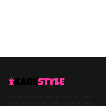
Na blogu KareStyle.pl znajdziesz nie tylko
modowe inspiracje i porady pielęgnacyjne,