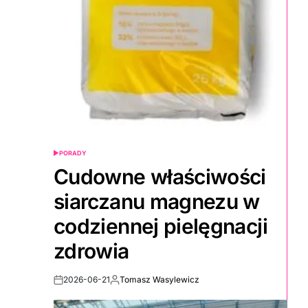
PORADY
POSTED
IN
Cudowne właściwości
siarczanu magnezu w
codziennej pielęgnacji
zdrowia
2026-06-21
Tomasz Wasylewicz
Post
By:
Date