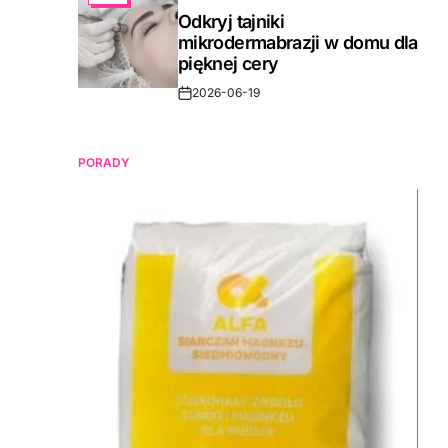
IN
Odkryj tajniki
mikrodermabrazji w domu dla
pięknej cery
2026-06-19
Post
Date
PORADY