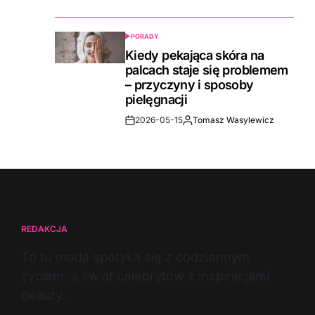
Date
PORADY
POSTED
IN
Kiedy pekająca skóra na
palcach staje się problemem
– przyczyny i sposoby
pielęgnacji
2026-05-15
Tomasz Wasylewicz
Post
By:
Date
REDAKCJA
To tu moda spotyka się z codziennym
życiem, a świat celebrytów z inspiracjami
beauty.