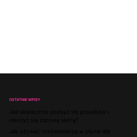
OSTATNIE WPISY
Jak skutecznie pozbyć się prosaków i
cieszyć się zdrową skórą?
Jak używać rozświetlacza w płynie dla