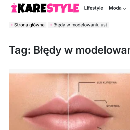
Skip
Lifestyle
Moda
to
KareStyle.pl
content
Strona główna
Błędy w modelowaniu ust
Tag:
Błędy w modelowan