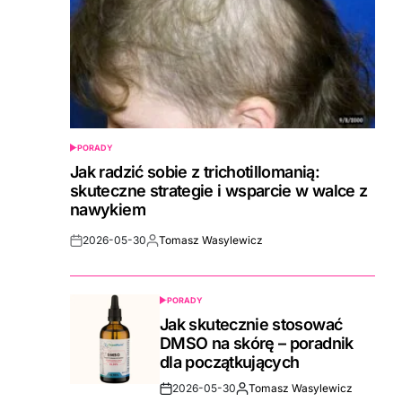
PORADY
POSTED
IN
Jak radzić sobie z trichotillomanią:
skuteczne strategie i wsparcie w walce z
nawykiem
2026-05-30
Tomasz Wasylewicz
Post
By:
Date
PORADY
POSTED
IN
Jak skutecznie stosować
DMSO na skórę – poradnik
dla początkujących
2026-05-30
Tomasz Wasylewicz
Post
By: