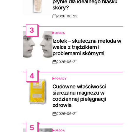
płynie dla idealnego blasku
skóry?
2026-06-23
Post
Date
3
URODA
POSTED
IN
Izotek – skuteczna metoda w
walce z trądzikiem i
problemami skórnymi
2026-06-21
Post
Date
4
PORADY
POSTED
IN
Cudowne właściwości
siarczanu magnezu w
codziennej pielęgnacji
zdrowia
2026-06-21
Post
Date
5
URODA
POSTED