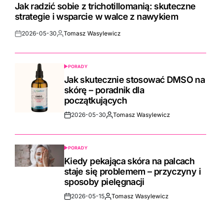
IN
Jak radzić sobie z trichotillomanią: skuteczne
strategie i wsparcie w walce z nawykiem
2026-05-30
Tomasz Wasylewicz
Post
By:
Date
PORADY
POSTED
IN
Jak skutecznie stosować DMSO na
skórę – poradnik dla
początkujących
2026-05-30
Tomasz Wasylewicz
Post
By:
Date
PORADY
POSTED
IN
Kiedy pekająca skóra na palcach
staje się problemem – przyczyny i
sposoby pielęgnacji
2026-05-15
Tomasz Wasylewicz
Post
By:
Date