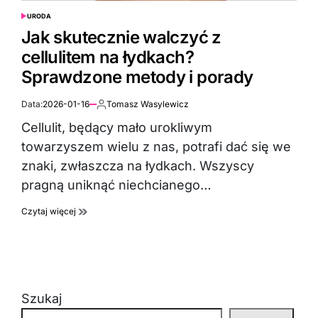
URODA
POSTED
IN
Jak skutecznie walczyć z
cellulitem na łydkach?
Sprawdzone metody i porady
Data:
2026-01-16
Tomasz Wasylewicz
Autor:
Cellulit, będący mało urokliwym
towarzyszem wielu z nas, potrafi dać się we
znaki, zwłaszcza na łydkach. Wszyscy
pragną uniknąć niechcianego…
Czytaj więcej
Szukaj