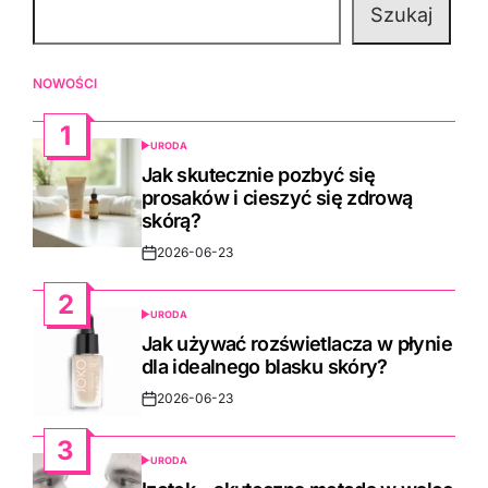
Szukaj
NOWOŚCI
1
URODA
POSTED
IN
Jak skutecznie pozbyć się
prosaków i cieszyć się zdrową
skórą?
2026-06-23
Post
Date
2
URODA
POSTED
IN
Jak używać rozświetlacza w płynie
dla idealnego blasku skóry?
2026-06-23
Post
Date
3
URODA
POSTED
IN