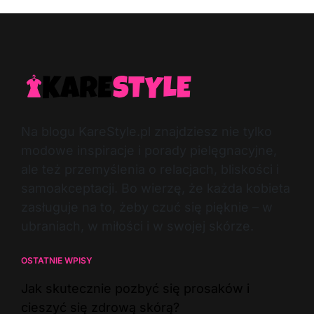
Na blogu KareStyle.pl znajdziesz nie tylko
modowe inspiracje i porady pielęgnacyjne,
ale też przemyślenia o relacjach, bliskości i
samoakceptacji. Bo wierzę, że każda kobieta
zasługuje na to, żeby czuć się pięknie – w
ubraniach, w miłości i w swojej skórze.
OSTATNIE WPISY
Jak skutecznie pozbyć się prosaków i
cieszyć się zdrową skórą?