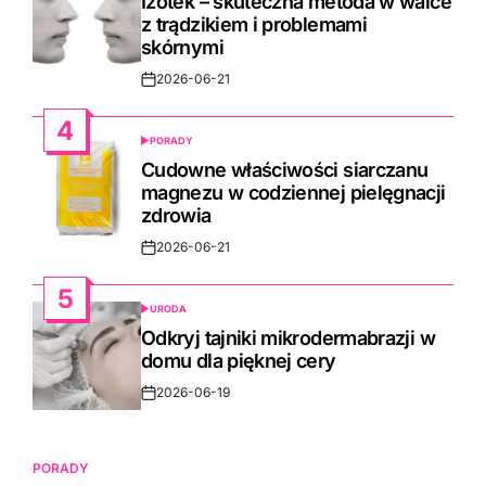
Izotek – skuteczna metoda w walce
z trądzikiem i problemami
skórnymi
2026-06-21
Post
Date
4
PORADY
POSTED
IN
Cudowne właściwości siarczanu
magnezu w codziennej pielęgnacji
zdrowia
2026-06-21
Post
Date
5
URODA
POSTED
IN
Odkryj tajniki mikrodermabrazji w
domu dla pięknej cery
2026-06-19
Post
Date
PORADY