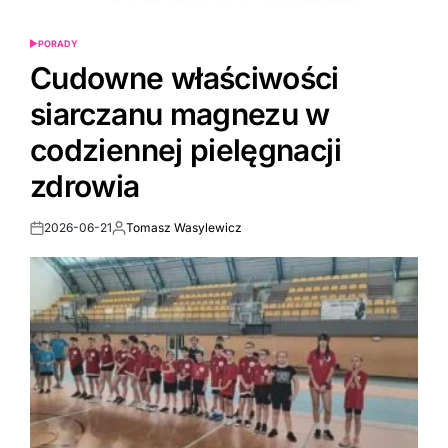
PORADY
POSTED
IN
Cudowne właściwości
siarczanu magnezu w
codziennej pielęgnacji
zdrowia
2026-06-21
Tomasz Wasylewicz
Post
By:
Date