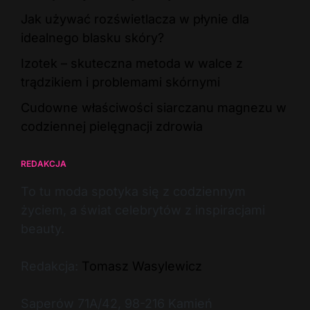
Jak używać rozświetlacza w płynie dla
idealnego blasku skóry?
Izotek – skuteczna metoda w walce z
trądzikiem i problemami skórnymi
Cudowne właściwości siarczanu magnezu w
codziennej pielęgnacji zdrowia
REDAKCJA
To tu moda spotyka się z codziennym
życiem, a świat celebrytów z inspiracjami
beauty.
Redakcja:
Tomasz Wasylewicz
Saperów 71A/42, 98-216 Kamień