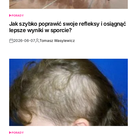
PORADY
POSTED
IN
Jak szybko poprawić swoje refleksy i osiągnąć
lepsze wyniki w sporcie?
2026-06-07
Tomasz Wasylewicz
Post
By:
Date
PORADY
POSTED