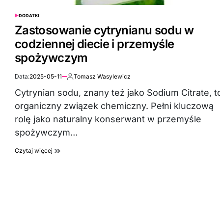
DODATKI
POSTED
IN
Zastosowanie cytrynianu sodu w
codziennej diecie i przemyśle
spożywczym
Data:
2025-05-11
Tomasz Wasylewicz
Autor:
Cytrynian sodu, znany też jako Sodium Citrate, t
organiczny związek chemiczny. Pełni kluczową
rolę jako naturalny konserwant w przemyśle
spożywczym…
Czytaj więcej