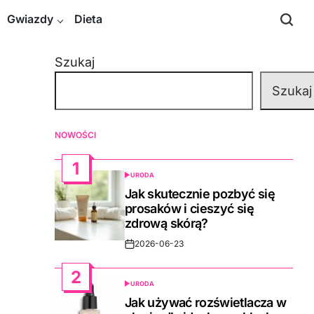
Gwiazdy
Dieta
Szukaj
Szukaj
NOWOŚCI
1
URODA
POSTED
IN
Jak skutecznie pozbyć się
prosaków i cieszyć się
zdrową skórą?
2026-06-23
Post
Date
2
URODA
POSTED
IN
Jak używać rozświetlacza w