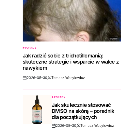
PORADY
POSTED
IN
Jak radzić sobie z trichotillomanią:
skuteczne strategie i wsparcie w walce z
nawykiem
2026-05-30
Tomasz Wasylewicz
Post
By:
Date
PORADY
POSTED
IN
Jak skutecznie stosować
DMSO na skórę – poradnik
dla początkujących
2026-05-30
Tomasz Wasylewicz
Post
By: