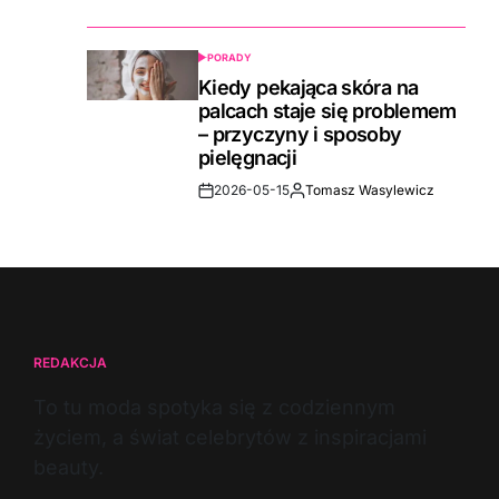
Date
PORADY
POSTED
IN
Kiedy pekająca skóra na
palcach staje się problemem
– przyczyny i sposoby
pielęgnacji
2026-05-15
Tomasz Wasylewicz
Post
By:
Date
REDAKCJA
To tu moda spotyka się z codziennym
życiem, a świat celebrytów z inspiracjami
beauty.