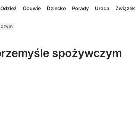
Odzież
Obuwie
Dziecko
Porady
Uroda
Związek
wczym
 przemyśle spożywczym