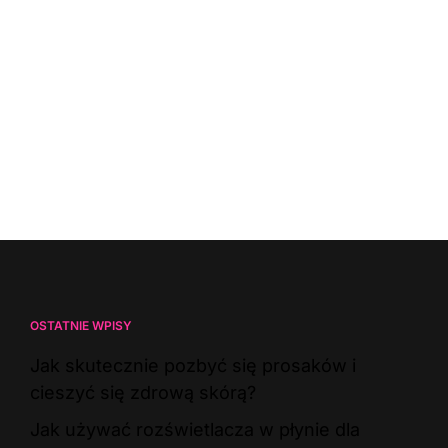
OSTATNIE WPISY
Jak skutecznie pozbyć się prosaków i
cieszyć się zdrową skórą?
Jak używać rozświetlacza w płynie dla