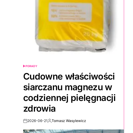
PORADY
POSTED
IN
Cudowne właściwości
siarczanu magnezu w
codziennej pielęgnacji
zdrowia
2026-06-21
Tomasz Wasylewicz
Post
By:
Date