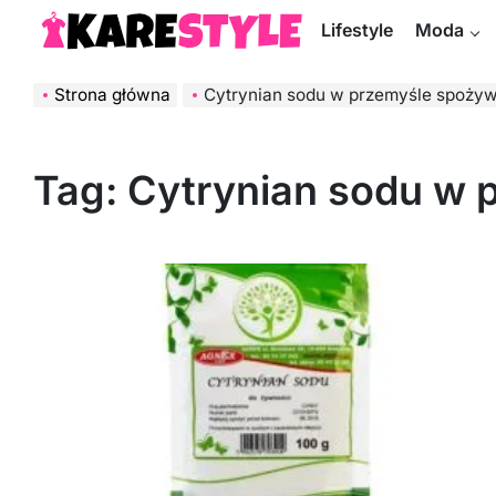
Skip
Lifestyle
Moda
to
KareStyle.pl
content
Strona główna
Cytrynian sodu w przemyśle spoży
Tag:
Cytrynian sodu w