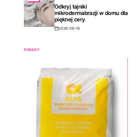
IN
Odkryj tajniki
mikrodermabrazji w domu dla
pięknej cery
2026-06-19
Post
Date
PORADY