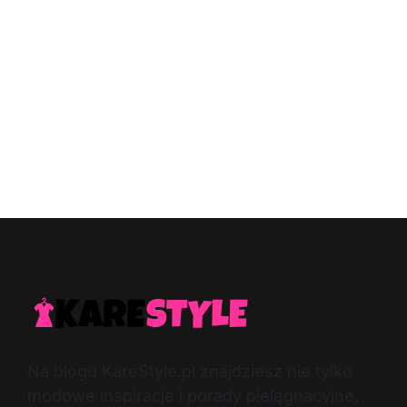
Na blogu KareStyle.pl znajdziesz nie tylko
modowe inspiracje i porady pielęgnacyjne,