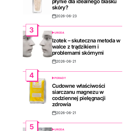
płynie dla idealnego blasku
skóry?
2026-06-23
Post
Date
3
URODA
POSTED
IN
Izotek – skuteczna metoda w
walce z trądzikiem i
problemami skórnymi
2026-06-21
Post
Date
4
PORADY
POSTED
IN
Cudowne właściwości
siarczanu magnezu w
codziennej pielęgnacji
zdrowia
2026-06-21
Post
Date
5
URODA
POSTED