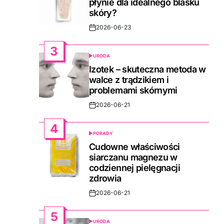
płynie dla idealnego blasku
skóry?
2026-06-23
Post
Date
3
URODA
POSTED
IN
Izotek – skuteczna metoda w
walce z trądzikiem i
problemami skórnymi
2026-06-21
Post
Date
4
PORADY
POSTED
IN
Cudowne właściwości
siarczanu magnezu w
codziennej pielęgnacji
zdrowia
2026-06-21
Post
Date
5
URODA
POSTED