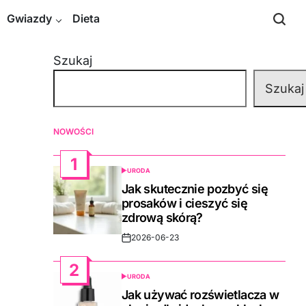
Gwiazdy
Dieta
Szukaj
Szukaj
NOWOŚCI
1
URODA
POSTED
IN
Jak skutecznie pozbyć się
prosaków i cieszyć się
zdrową skórą?
2026-06-23
Post
Date
2
URODA
POSTED
IN
Jak używać rozświetlacza w