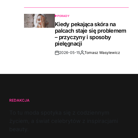
Date
PORADY
POSTED
IN
Kiedy pekająca skóra na
palcach staje się problemem
– przyczyny i sposoby
pielęgnacji
2026-05-15
Tomasz Wasylewicz
Post
By:
Date
REDAKCJA
To tu moda spotyka się z codziennym
życiem, a świat celebrytów z inspiracjami
beauty.