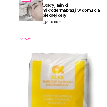
IN
Odkryj tajniki
mikrodermabrazji w domu dla
pięknej cery
2026-06-19
Post
Date
PORADY