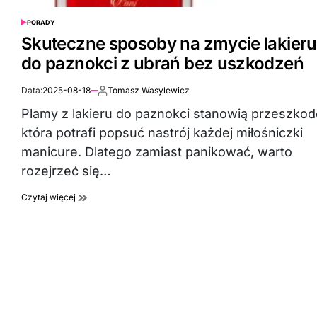
PORADY
POSTED
IN
Skuteczne sposoby na zmycie lakieru
do paznokci z ubrań bez uszkodzeń
Data:
2025-08-18
Tomasz Wasylewicz
Autor:
Plamy z lakieru do paznokci stanowią przeszkod
która potrafi popsuć nastrój każdej miłośniczki
manicure. Dlatego zamiast panikować, warto
rozejrzeć się…
Czytaj więcej