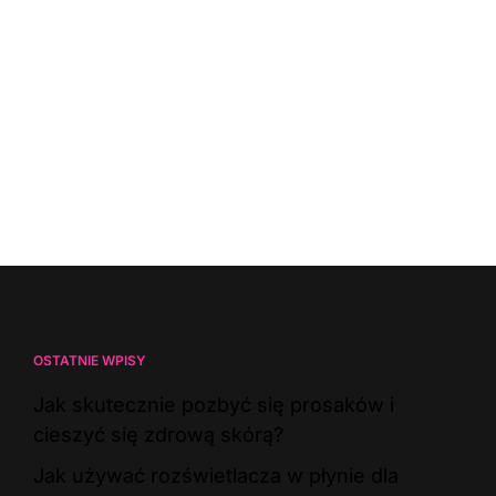
OSTATNIE WPISY
Jak skutecznie pozbyć się prosaków i
cieszyć się zdrową skórą?
Jak używać rozświetlacza w płynie dla