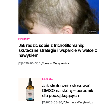
PORADY
POSTED
IN
Jak radzić sobie z trichotillomanią:
skuteczne strategie i wsparcie w walce z
nawykiem
2026-05-30
Tomasz Wasylewicz
Post
By:
Date
PORADY
POSTED
IN
Jak skutecznie stosować
DMSO na skórę – poradnik
dla początkujących
2026-05-30
Tomasz Wasylewicz
Post
By: