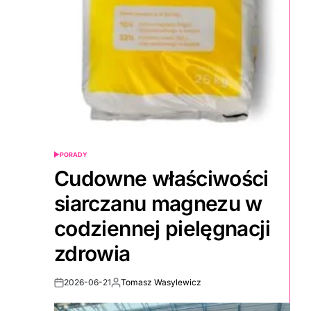
PORADY
POSTED
IN
Cudowne właściwości
siarczanu magnezu w
codziennej pielęgnacji
zdrowia
2026-06-21
Tomasz Wasylewicz
Post
By:
Date