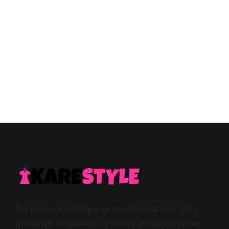
Na blogu KareStyle.pl znajdziesz nie tylko
modowe inspiracje i porady pielęgnacyjne,