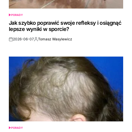
PORADY
POSTED
IN
Jak szybko poprawić swoje refleksy i osiągnąć
lepsze wyniki w sporcie?
2026-06-07
Tomasz Wasylewicz
Post
By:
Date
PORADY
POSTED