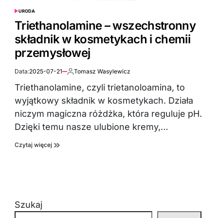
URODA
POSTED
IN
Triethanolamine – wszechstronny
składnik w kosmetykach i chemii
przemysłowej
Data:
2025-07-21
Tomasz Wasylewicz
Autor:
Triethanolamine, czyli trietanoloamina, to
wyjątkowy składnik w kosmetykach. Działa
niczym magiczna różdżka, która reguluje pH.
Dzięki temu nasze ulubione kremy,…
Czytaj więcej
Szukaj