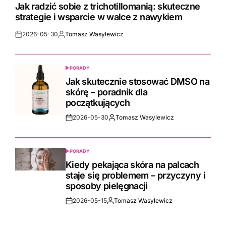
IN
Jak radzić sobie z trichotillomanią: skuteczne
strategie i wsparcie w walce z nawykiem
2026-05-30
Tomasz Wasylewicz
Post
By:
Date
PORADY
POSTED
IN
Jak skutecznie stosować DMSO na
skórę – poradnik dla
początkujących
2026-05-30
Tomasz Wasylewicz
Post
By:
Date
PORADY
POSTED
IN
Kiedy pekająca skóra na palcach
staje się problemem – przyczyny i
sposoby pielęgnacji
2026-05-15
Tomasz Wasylewicz
Post
By:
Date