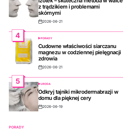
Izotek – skuteczna metoda w walce
z trądzikiem i problemami
skórnymi
2026-06-21
Post
Date
4
PORADY
POSTED
IN
Cudowne właściwości siarczanu
magnezu w codziennej pielęgnacji
zdrowia
2026-06-21
Post
Date
5
URODA
POSTED
IN
Odkryj tajniki mikrodermabrazji w
domu dla pięknej cery
2026-06-19
Post
Date
PORADY