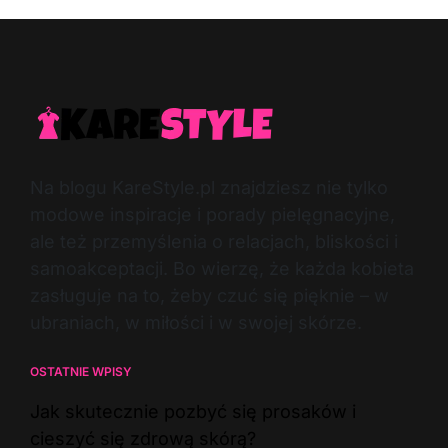
Na blogu KareStyle.pl znajdziesz nie tylko
modowe inspiracje i porady pielęgnacyjne,
ale też przemyślenia o relacjach, bliskości i
samoakceptacji. Bo wierzę, że każda kobieta
zasługuje na to, żeby czuć się pięknie – w
ubraniach, w miłości i w swojej skórze.
OSTATNIE WPISY
Jak skutecznie pozbyć się prosaków i
cieszyć się zdrową skórą?