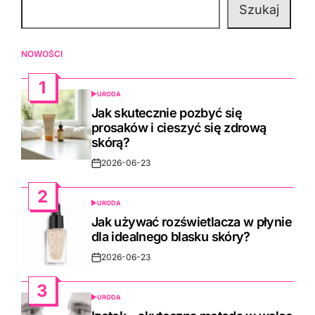
Szukaj
NOWOŚCI
1
URODA
POSTED
IN
Jak skutecznie pozbyć się
prosaków i cieszyć się zdrową
skórą?
2026-06-23
Post
Date
2
URODA
POSTED
IN
Jak używać rozświetlacza w płynie
dla idealnego blasku skóry?
2026-06-23
Post
Date
3
URODA
POSTED
IN