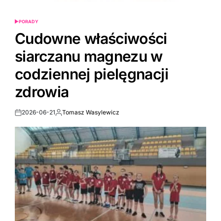
PORADY
POSTED
IN
Cudowne właściwości
siarczanu magnezu w
codziennej pielęgnacji
zdrowia
2026-06-21
Tomasz Wasylewicz
Post
By:
Date