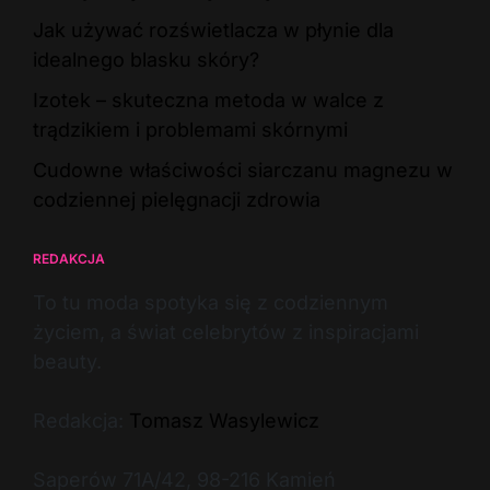
Jak używać rozświetlacza w płynie dla
idealnego blasku skóry?
Izotek – skuteczna metoda w walce z
trądzikiem i problemami skórnymi
Cudowne właściwości siarczanu magnezu w
codziennej pielęgnacji zdrowia
REDAKCJA
To tu moda spotyka się z codziennym
życiem, a świat celebrytów z inspiracjami
beauty.
Redakcja:
Tomasz Wasylewicz
Saperów 71A/42, 98-216 Kamień