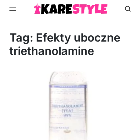
Skip
to
KareStyle.pl
content
Tag:
Efekty uboczne
triethanolamine