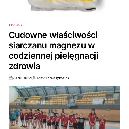
PORADY
POSTED
IN
Cudowne właściwości
siarczanu magnezu w
codziennej pielęgnacji
zdrowia
2026-06-21
Tomasz Wasylewicz
Post
By:
Date