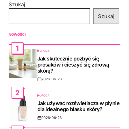
Szukaj
Szukaj
NOWOŚCI
1
URODA
POSTED
IN
Jak skutecznie pozbyć się
prosaków i cieszyć się zdrową
skórą?
2026-06-23
Post
Date
2
URODA
POSTED
IN
Jak używać rozświetlacza w płynie
dla idealnego blasku skóry?
2026-06-23
Post
Date