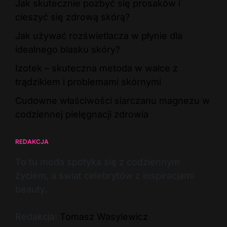
Jak skutecznie pozbyć się prosaków i
cieszyć się zdrową skórą?
Jak używać rozświetlacza w płynie dla
idealnego blasku skóry?
Izotek – skuteczna metoda w walce z
trądzikiem i problemami skórnymi
Cudowne właściwości siarczanu magnezu w
codziennej pielęgnacji zdrowia
REDAKCJA
To tu moda spotyka się z codziennym
życiem, a świat celebrytów z inspiracjami
beauty.
Redakcja:
Tomasz Wasylewicz