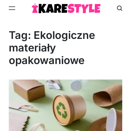
Skip
to
KareStyle.pl
content
Tag:
Ekologiczne
materiały
opakowaniowe