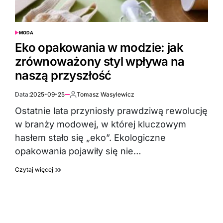
MODA
POSTED
IN
Eko opakowania w modzie: jak
zrównoważony styl wpływa na
naszą przyszłość
Data:
2025-09-25
Tomasz Wasylewicz
Autor:
Ostatnie lata przyniosły prawdziwą rewolucję
w branży modowej, w której kluczowym
hasłem stało się „eko”. Ekologiczne
opakowania pojawiły się nie…
Czytaj więcej