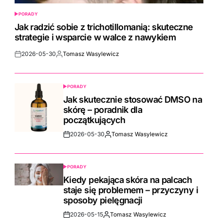
PORADY
POSTED
IN
Jak radzić sobie z trichotillomanią: skuteczne
strategie i wsparcie w walce z nawykiem
2026-05-30
Tomasz Wasylewicz
Post
By:
Date
PORADY
POSTED
IN
Jak skutecznie stosować DMSO na
skórę – poradnik dla
początkujących
2026-05-30
Tomasz Wasylewicz
Post
By:
Date
PORADY
POSTED
IN
Kiedy pekająca skóra na palcach
staje się problemem – przyczyny i
sposoby pielęgnacji
2026-05-15
Tomasz Wasylewicz