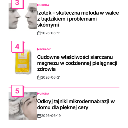
3
URODA
POSTED
IN
Izotek – skuteczna metoda w walce
z trądzikiem i problemami
skórnymi
2026-06-21
Post
Date
4
PORADY
POSTED
IN
Cudowne właściwości siarczanu
magnezu w codziennej pielęgnacji
zdrowia
2026-06-21
Post
Date
5
URODA
POSTED
IN
Odkryj tajniki mikrodermabrazji w
domu dla pięknej cery
2026-06-19
Post
Date