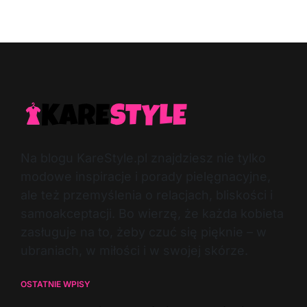
Post
By:
Date
Na blogu KareStyle.pl znajdziesz nie tylko
modowe inspiracje i porady pielęgnacyjne,
ale też przemyślenia o relacjach, bliskości i
samoakceptacji. Bo wierzę, że każda kobieta
zasługuje na to, żeby czuć się pięknie – w
ubraniach, w miłości i w swojej skórze.
OSTATNIE WPISY