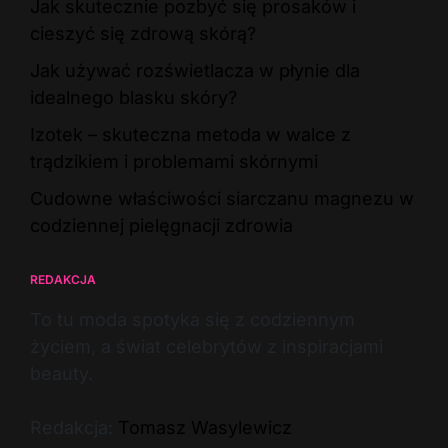
Jak skutecznie pozbyć się prosaków i
cieszyć się zdrową skórą?
Jak używać rozświetlacza w płynie dla
idealnego blasku skóry?
Izotek – skuteczna metoda w walce z
trądzikiem i problemami skórnymi
Cudowne właściwości siarczanu magnezu w
codziennej pielęgnacji zdrowia
REDAKCJA
To tu moda spotyka się z codziennym
życiem, a świat celebrytów z inspiracjami
beauty.
Redakcja:
Tomasz Wasylewicz