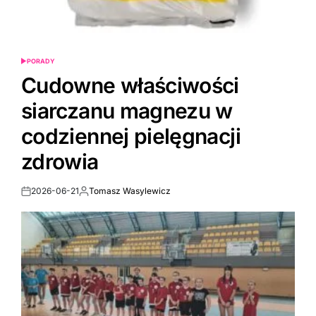
PORADY
POSTED
IN
Cudowne właściwości
siarczanu magnezu w
codziennej pielęgnacji
zdrowia
2026-06-21
Tomasz Wasylewicz
Post
By:
Date