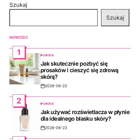
Szukaj
Szukaj
NOWOŚCI
1
URODA
POSTED
IN
Jak skutecznie pozbyć się
prosaków i cieszyć się zdrową
skórą?
2026-06-23
Post
Date
2
URODA
POSTED
IN
Jak używać rozświetlacza w płynie
dla idealnego blasku skóry?
2026-06-23
Post
Date