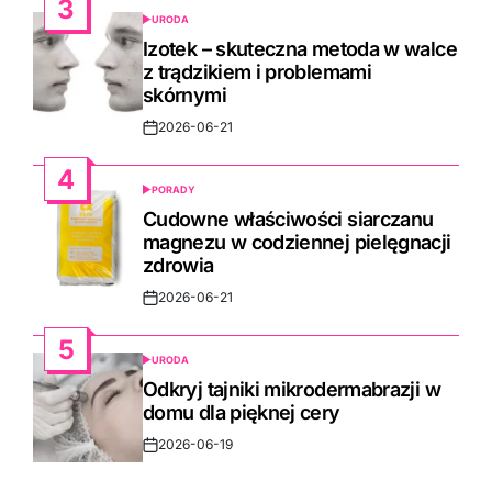
3
URODA
POSTED
IN
Izotek – skuteczna metoda w walce
z trądzikiem i problemami
skórnymi
2026-06-21
Post
Date
4
PORADY
POSTED
IN
Cudowne właściwości siarczanu
magnezu w codziennej pielęgnacji
zdrowia
2026-06-21
Post
Date
5
URODA
POSTED
IN
Odkryj tajniki mikrodermabrazji w
domu dla pięknej cery
2026-06-19
Post
Date