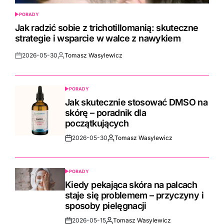
PORADY
POSTED
IN
Jak radzić sobie z trichotillomanią: skuteczne
strategie i wsparcie w walce z nawykiem
2026-05-30
Tomasz Wasylewicz
Post
By:
Date
PORADY
POSTED
IN
Jak skutecznie stosować DMSO na
skórę – poradnik dla
początkujących
2026-05-30
Tomasz Wasylewicz
Post
By:
Date
PORADY
POSTED
IN
Kiedy pekająca skóra na palcach
staje się problemem – przyczyny i
sposoby pielęgnacji
2026-05-15
Tomasz Wasylewicz