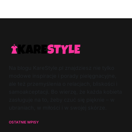
Post
By:
Date
Na blogu KareStyle.pl znajdziesz nie tylko
modowe inspiracje i porady pielęgnacyjne,
ale też przemyślenia o relacjach, bliskości i
samoakceptacji. Bo wierzę, że każda kobieta
zasługuje na to, żeby czuć się pięknie – w
ubraniach, w miłości i w swojej skórze.
OSTATNIE WPISY