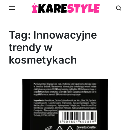
Skip
to
KareStyle.pl
content
Tag:
Innowacyjne
trendy w
kosmetykach