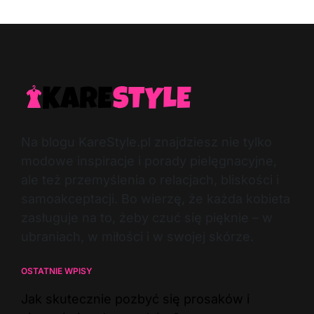
Na blogu KareStyle.pl znajdziesz nie tylko
modowe inspiracje i porady pielęgnacyjne,
ale też przemyślenia o relacjach, bliskości i
samoakceptacji. Bo wierzę, że każda kobieta
zasługuje na to, żeby czuć się pięknie – w
ubraniach, w miłości i w swojej skórze.
OSTATNIE WPISY
Jak skutecznie pozbyć się prosaków i