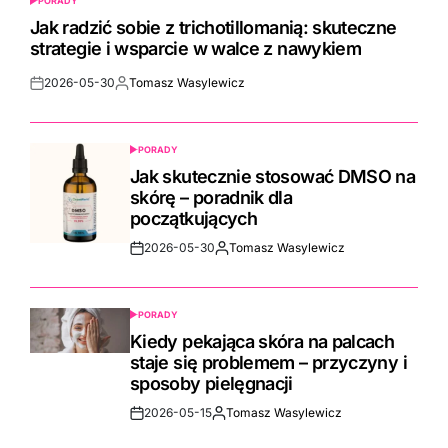
PORADY
POSTED
IN
Jak radzić sobie z trichotillomanią: skuteczne
strategie i wsparcie w walce z nawykiem
2026-05-30
Tomasz Wasylewicz
Post
By:
Date
PORADY
POSTED
IN
Jak skutecznie stosować DMSO na
skórę – poradnik dla
początkujących
2026-05-30
Tomasz Wasylewicz
Post
By:
Date
PORADY
POSTED
IN
Kiedy pekająca skóra na palcach
staje się problemem – przyczyny i
sposoby pielęgnacji
2026-05-15
Tomasz Wasylewicz
Post
By:
Date