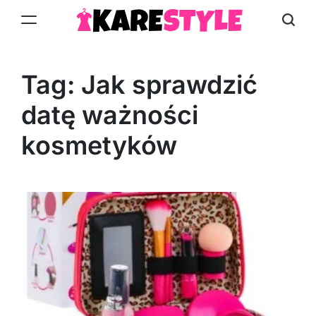
Skip
to
KareStyle.pl
content
Tag:
Jak sprawdzić
datę ważności
kosmetyków