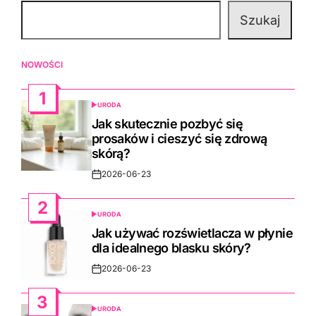
Szukaj
NOWOŚCI
1
URODA
POSTED
IN
Jak skutecznie pozbyć się
prosaków i cieszyć się zdrową
skórą?
2026-06-23
Post
Date
2
URODA
POSTED
IN
Jak używać rozświetlacza w płynie
dla idealnego blasku skóry?
2026-06-23
Post
Date
3
URODA
POSTED