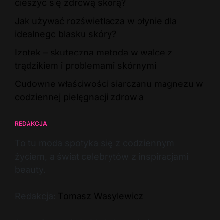
cieszyć się zdrową skórą?
Jak używać rozświetlacza w płynie dla
idealnego blasku skóry?
Izotek – skuteczna metoda w walce z
trądzikiem i problemami skórnymi
Cudowne właściwości siarczanu magnezu w
codziennej pielęgnacji zdrowia
REDAKCJA
To tu moda spotyka się z codziennym
życiem, a świat celebrytów z inspiracjami
beauty.
Redakcja:
Tomasz Wasylewicz