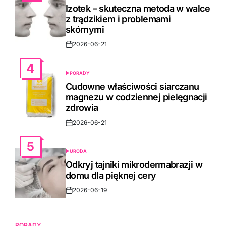
IN
Izotek – skuteczna metoda w walce
z trądzikiem i problemami
skórnymi
2026-06-21
Post
Date
4
PORADY
POSTED
IN
Cudowne właściwości siarczanu
magnezu w codziennej pielęgnacji
zdrowia
2026-06-21
Post
Date
5
URODA
POSTED
IN
Odkryj tajniki mikrodermabrazji w
domu dla pięknej cery
2026-06-19
Post
Date
PORADY