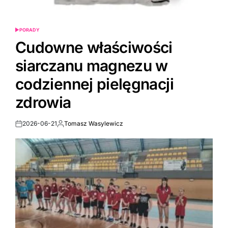
PORADY
POSTED
IN
Cudowne właściwości
siarczanu magnezu w
codziennej pielęgnacji
zdrowia
2026-06-21
Tomasz Wasylewicz
Post
By:
Date