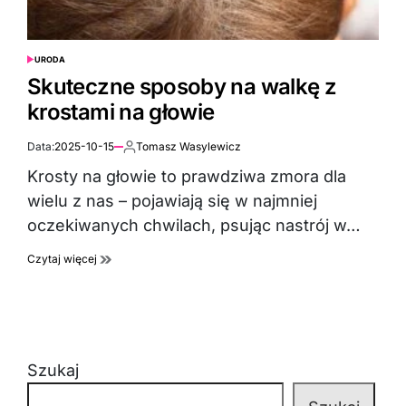
URODA
POSTED
IN
Skuteczne sposoby na walkę z
krostami na głowie
Data:
2025-10-15
Tomasz Wasylewicz
Autor:
Krosty na głowie to prawdziwa zmora dla
wielu z nas – pojawiają się w najmniej
oczekiwanych chwilach, psując nastrój w…
Czytaj więcej
Szukaj