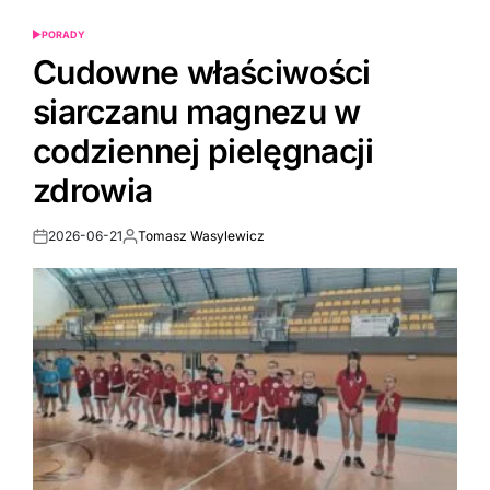
PORADY
POSTED
IN
Cudowne właściwości
siarczanu magnezu w
codziennej pielęgnacji
zdrowia
2026-06-21
Tomasz Wasylewicz
Post
By:
Date