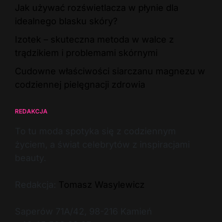
Jak używać rozświetlacza w płynie dla
idealnego blasku skóry?
Izotek – skuteczna metoda w walce z
trądzikiem i problemami skórnymi
Cudowne właściwości siarczanu magnezu w
codziennej pielęgnacji zdrowia
REDAKCJA
To tu moda spotyka się z codziennym
życiem, a świat celebrytów z inspiracjami
beauty.
Redakcja:
Tomasz Wasylewicz
Saperów 71A/42, 98-216 Kamień