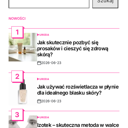
Szukaj
NOWOŚCI
1
URODA
POSTED
IN
Jak skutecznie pozbyć się
prosaków i cieszyć się zdrową
skórą?
2026-06-23
Post
Date
2
URODA
POSTED
IN
Jak używać rozświetlacza w płynie
dla idealnego blasku skóry?
2026-06-23
Post
Date
3
URODA
POSTED
IN
Izotek – skuteczna metoda w walce