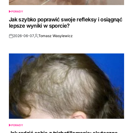
PORADY
POSTED
IN
Jak szybko poprawić swoje refleksy i osiągnąć
lepsze wyniki w sporcie?
2026-06-07
Tomasz Wasylewicz
Post
By:
Date
PORADY
POSTED
IN