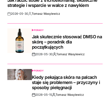
Jak radzić sobie z trichotillomanią: skuteczne
strategie i wsparcie w walce z nawykiem
2026-05-30
Tomasz Wasylewicz
Post
By:
Date
PORADY
POSTED
IN
Jak skutecznie stosować DMSO na
skórę – poradnik dla
początkujących
2026-05-30
Tomasz Wasylewicz
Post
By:
Date
PORADY
POSTED
IN
Kiedy pekająca skóra na palcach
staje się problemem – przyczyny i
sposoby pielęgnacji
2026-05-15
Tomasz Wasylewicz
Post
By:
Date