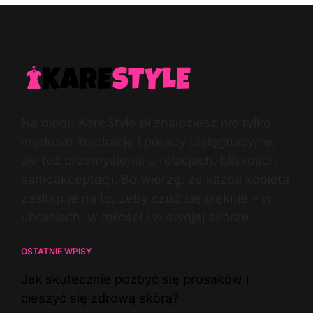
Na blogu KareStyle.pl znajdziesz nie tylko
modowe inspiracje i porady pielęgnacyjne,
ale też przemyślenia o relacjach, bliskości i
samoakceptacji. Bo wierzę, że każda kobieta
zasługuje na to, żeby czuć się pięknie – w
ubraniach, w miłości i w swojej skórze.
OSTATNIE WPISY
Jak skutecznie pozbyć się prosaków i
cieszyć się zdrową skórą?