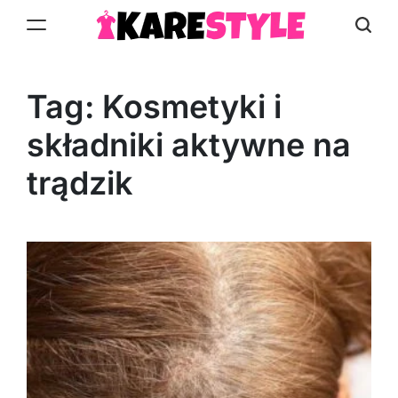
Skip
to
KareStyle.pl
content
Tag:
Kosmetyki i
składniki aktywne na
trądzik