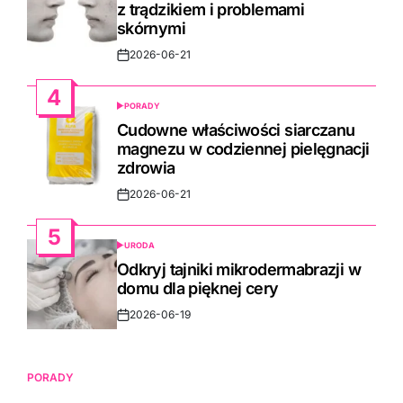
z trądzikiem i problemami
skórnymi
2026-06-21
Post
Date
4
PORADY
POSTED
IN
Cudowne właściwości siarczanu
magnezu w codziennej pielęgnacji
zdrowia
2026-06-21
Post
Date
5
URODA
POSTED
IN
Odkryj tajniki mikrodermabrazji w
domu dla pięknej cery
2026-06-19
Post
Date
PORADY