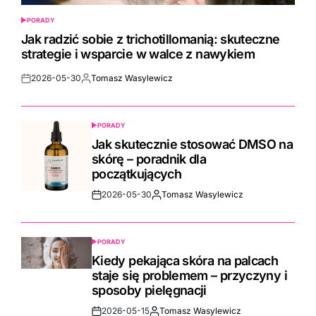
PORADY
POSTED
IN
Jak radzić sobie z trichotillomanią: skuteczne
strategie i wsparcie w walce z nawykiem
2026-05-30
Tomasz Wasylewicz
Post
By:
Date
PORADY
POSTED
IN
Jak skutecznie stosować DMSO na
skórę – poradnik dla
początkujących
2026-05-30
Tomasz Wasylewicz
Post
By:
Date
PORADY
POSTED
IN
Kiedy pekająca skóra na palcach
staje się problemem – przyczyny i
sposoby pielęgnacji
2026-05-15
Tomasz Wasylewicz