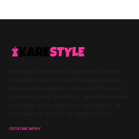
Post
By:
Date
Na blogu KareStyle.pl znajdziesz nie tylko
modowe inspiracje i porady pielęgnacyjne,
ale też przemyślenia o relacjach, bliskości i
samoakceptacji. Bo wierzę, że każda kobieta
zasługuje na to, żeby czuć się pięknie – w
ubraniach, w miłości i w swojej skórze.
OSTATNIE WPISY