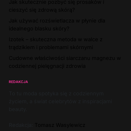
Jak skutecznie pozbyć się prosaków i
cieszyć się zdrową skórą?
Jak używać rozświetlacza w płynie dla
idealnego blasku skóry?
Izotek – skuteczna metoda w walce z
trądzikiem i problemami skórnymi
Cudowne właściwości siarczanu magnezu w
codziennej pielęgnacji zdrowia
REDAKCJA
To tu moda spotyka się z codziennym
życiem, a świat celebrytów z inspiracjami
beauty.
Redakcja:
Tomasz Wasylewicz