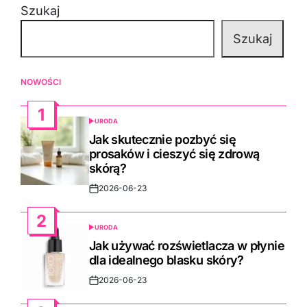
Szukaj
Szukaj
NOWOŚCI
1
URODA
POSTED
IN
Jak skutecznie pozbyć się
prosaków i cieszyć się zdrową
skórą?
2026-06-23
Post
Date
2
URODA
POSTED
IN
Jak używać rozświetlacza w płynie
dla idealnego blasku skóry?
2026-06-23
Post
Date