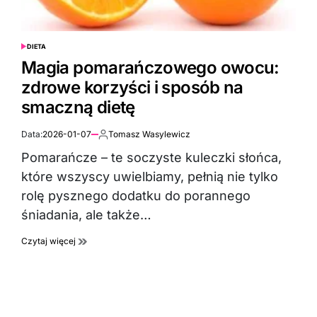
DIETA
POSTED
IN
Magia pomarańczowego owocu:
zdrowe korzyści i sposób na
smaczną dietę
Data:
2026-01-07
Tomasz Wasylewicz
Autor:
Pomarańcze – te soczyste kuleczki słońca,
które wszyscy uwielbiamy, pełnią nie tylko
rolę pysznego dodatku do porannego
śniadania, ale także…
Czytaj więcej