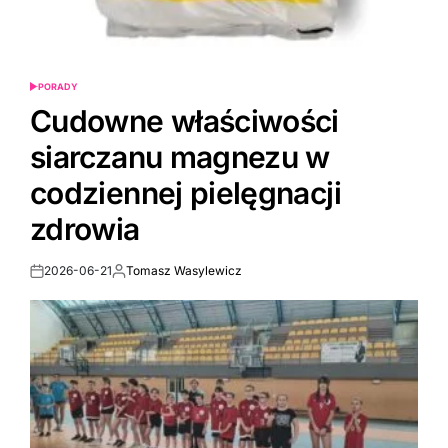
PORADY
POSTED
IN
Cudowne właściwości
siarczanu magnezu w
codziennej pielęgnacji
zdrowia
2026-06-21
Tomasz Wasylewicz
Post
By:
Date