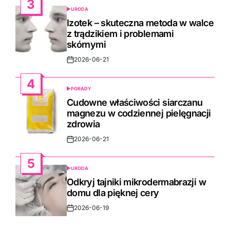
3
URODA
POSTED
IN
Izotek – skuteczna metoda w walce
z trądzikiem i problemami
skórnymi
2026-06-21
Post
Date
4
PORADY
POSTED
IN
Cudowne właściwości siarczanu
magnezu w codziennej pielęgnacji
zdrowia
2026-06-21
Post
Date
5
URODA
POSTED
IN
Odkryj tajniki mikrodermabrazji w
domu dla pięknej cery
2026-06-19
Post
Date