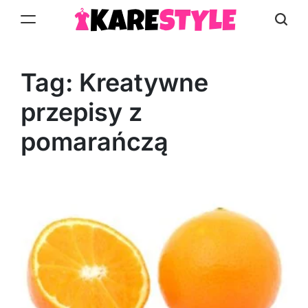
Skip
to
KareStyle.pl
content
Tag:
Kreatywne
przepisy z
pomarańczą