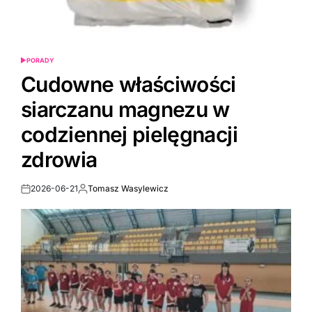
PORADY
POSTED
IN
Cudowne właściwości
siarczanu magnezu w
codziennej pielęgnacji
zdrowia
2026-06-21
Tomasz Wasylewicz
Post
By:
Date