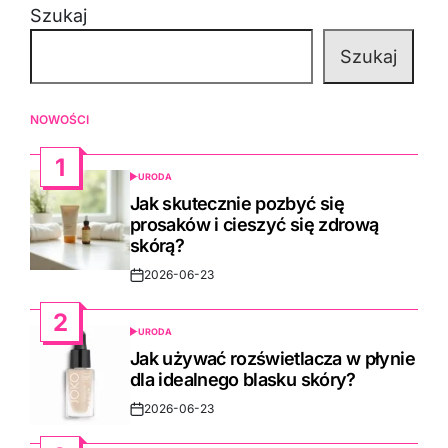
Szukaj
Szukaj
NOWOŚCI
1
URODA
POSTED
IN
Jak skutecznie pozbyć się
prosaków i cieszyć się zdrową
skórą?
2026-06-23
Post
Date
2
URODA
POSTED
IN
Jak używać rozświetlacza w płynie
dla idealnego blasku skóry?
2026-06-23
Post
Date