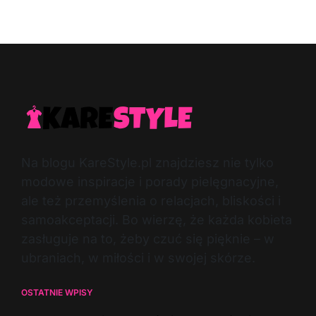
Post
By:
Date
Na blogu KareStyle.pl znajdziesz nie tylko
modowe inspiracje i porady pielęgnacyjne,
ale też przemyślenia o relacjach, bliskości i
samoakceptacji. Bo wierzę, że każda kobieta
zasługuje na to, żeby czuć się pięknie – w
ubraniach, w miłości i w swojej skórze.
OSTATNIE WPISY