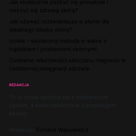
Jak skutecznie pozbyć się prosaków i
cieszyć się zdrową skórą?
Jak używać rozświetlacza w płynie dla
idealnego blasku skóry?
Izotek – skuteczna metoda w walce z
trądzikiem i problemami skórnymi
Cudowne właściwości siarczanu magnezu w
codziennej pielęgnacji zdrowia
REDAKCJA
To tu moda spotyka się z codziennym
życiem, a świat celebrytów z inspiracjami
beauty.
Redakcja:
Tomasz Wasylewicz