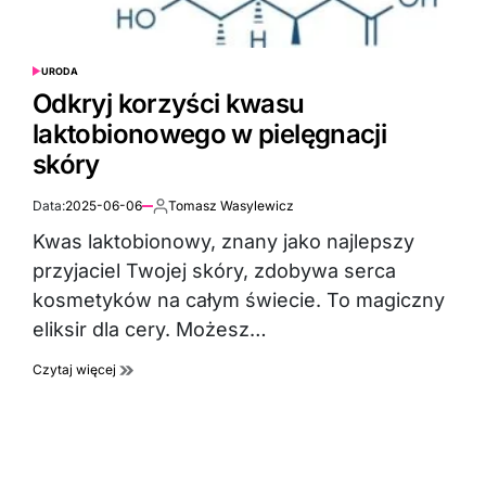
URODA
POSTED
IN
Odkryj korzyści kwasu
laktobionowego w pielęgnacji
skóry
Data:
2025-06-06
Tomasz Wasylewicz
Autor:
Kwas laktobionowy, znany jako najlepszy
przyjaciel Twojej skóry, zdobywa serca
kosmetyków na całym świecie. To magiczny
eliksir dla cery. Możesz…
Czytaj więcej