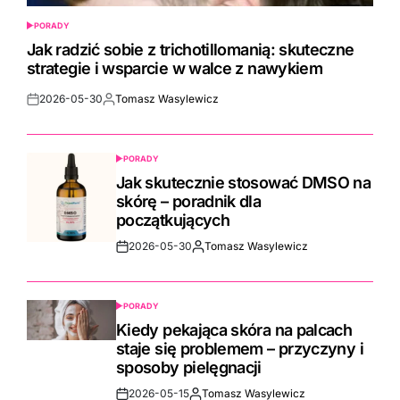
PORADY
POSTED
IN
Jak radzić sobie z trichotillomanią: skuteczne
strategie i wsparcie w walce z nawykiem
2026-05-30
Tomasz Wasylewicz
Post
By:
Date
PORADY
POSTED
IN
Jak skutecznie stosować DMSO na
skórę – poradnik dla
początkujących
2026-05-30
Tomasz Wasylewicz
Post
By:
Date
PORADY
POSTED
IN
Kiedy pekająca skóra na palcach
staje się problemem – przyczyny i
sposoby pielęgnacji
2026-05-15
Tomasz Wasylewicz