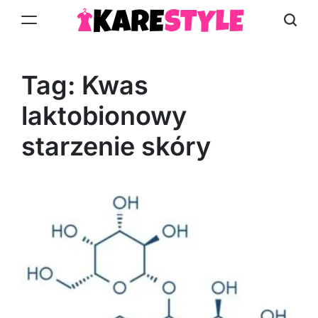
Skip
to
KareStyle.pl
content
Tag:
Kwas
laktobionowy
starzenie skóry