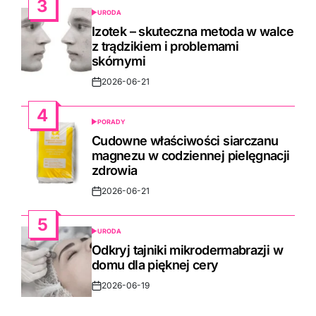
3
URODA
POSTED
IN
Izotek – skuteczna metoda w walce
z trądzikiem i problemami
skórnymi
2026-06-21
Post
Date
4
PORADY
POSTED
IN
Cudowne właściwości siarczanu
magnezu w codziennej pielęgnacji
zdrowia
2026-06-21
Post
Date
5
URODA
POSTED
IN
Odkryj tajniki mikrodermabrazji w
domu dla pięknej cery
2026-06-19
Post
Date