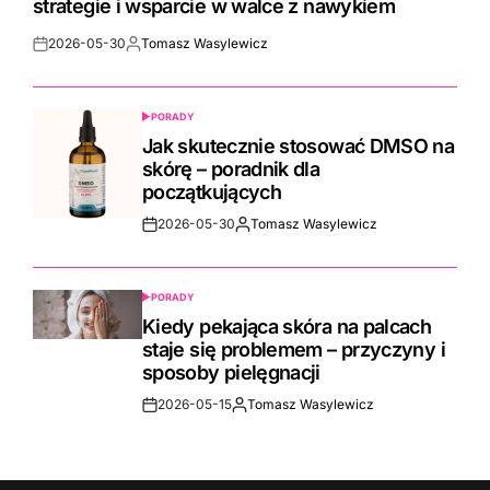
strategie i wsparcie w walce z nawykiem
2026-05-30
Tomasz Wasylewicz
Post
By:
Date
PORADY
POSTED
IN
Jak skutecznie stosować DMSO na
skórę – poradnik dla
początkujących
2026-05-30
Tomasz Wasylewicz
Post
By:
Date
PORADY
POSTED
IN
Kiedy pekająca skóra na palcach
staje się problemem – przyczyny i
sposoby pielęgnacji
2026-05-15
Tomasz Wasylewicz
Post
By:
Date