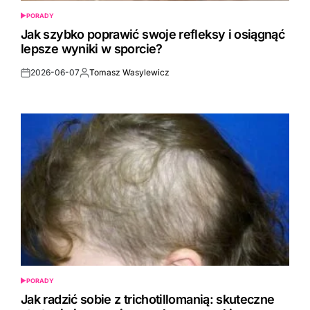
PORADY
POSTED
IN
Jak szybko poprawić swoje refleksy i osiągnąć
lepsze wyniki w sporcie?
2026-06-07
Tomasz Wasylewicz
Post
By:
Date
PORADY
POSTED
IN
Jak radzić sobie z trichotillomanią: skuteczne