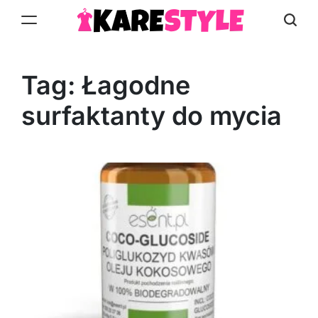
Skip
to
KareStyle.pl
content
Tag:
Łagodne
surfaktanty do mycia