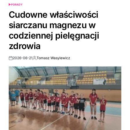
PORADY
POSTED
IN
Cudowne właściwości
siarczanu magnezu w
codziennej pielęgnacji
zdrowia
2026-06-21
Tomasz Wasylewicz
Post
By:
Date