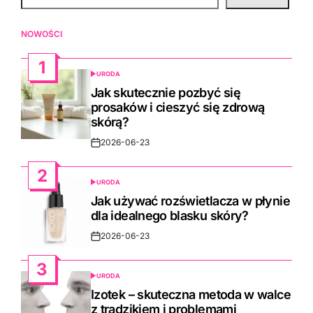
NOWOŚCI
1
URODA
POSTED
IN
Jak skutecznie pozbyć się
prosaków i cieszyć się zdrową
skórą?
2026-06-23
Post
Date
2
URODA
POSTED
IN
Jak używać rozświetlacza w płynie
dla idealnego blasku skóry?
2026-06-23
Post
Date
3
URODA
POSTED
IN
Izotek – skuteczna metoda w walce
z trądzikiem i problemami