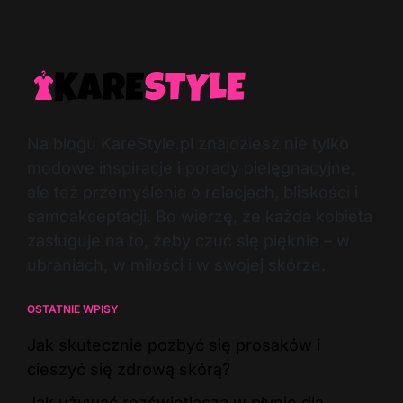
Na blogu KareStyle.pl znajdziesz nie tylko
modowe inspiracje i porady pielęgnacyjne,
ale też przemyślenia o relacjach, bliskości i
samoakceptacji. Bo wierzę, że każda kobieta
zasługuje na to, żeby czuć się pięknie – w
ubraniach, w miłości i w swojej skórze.
OSTATNIE WPISY
Jak skutecznie pozbyć się prosaków i
cieszyć się zdrową skórą?
Jak używać rozświetlacza w płynie dla