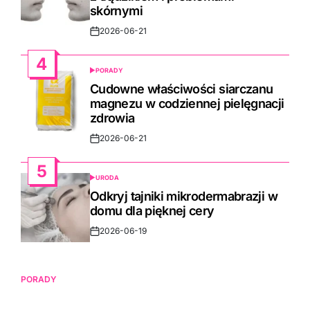
skórnymi
2026-06-21
Post
Date
4
PORADY
POSTED
IN
Cudowne właściwości siarczanu
magnezu w codziennej pielęgnacji
zdrowia
2026-06-21
Post
Date
5
URODA
POSTED
IN
Odkryj tajniki mikrodermabrazji w
domu dla pięknej cery
2026-06-19
Post
Date
PORADY