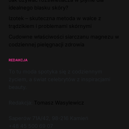
idealnego blasku skóry?
Izotek – skuteczna metoda w walce z
trądzikiem i problemami skórnymi
Cudowne właściwości siarczanu magnezu w
codziennej pielęgnacji zdrowia
REDAKCJA
To tu moda spotyka się z codziennym
życiem, a świat celebrytów z inspiracjami
beauty.
Redakcja:
Tomasz Wasylewicz
Saperów 71A/42, 98-216 Kamień
+48 45 500 69 07