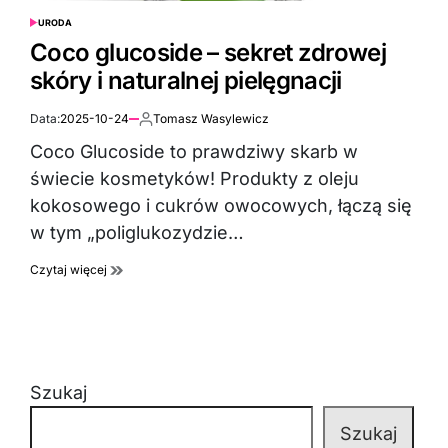
URODA
POSTED
IN
Coco glucoside – sekret zdrowej
skóry i naturalnej pielęgnacji
Data:
2025-10-24
Tomasz Wasylewicz
Autor:
Coco Glucoside to prawdziwy skarb w
świecie kosmetyków! Produkty z oleju
kokosowego i cukrów owocowych, łączą się
w tym „poliglukozydzie…
Czytaj więcej
Szukaj
Szukaj