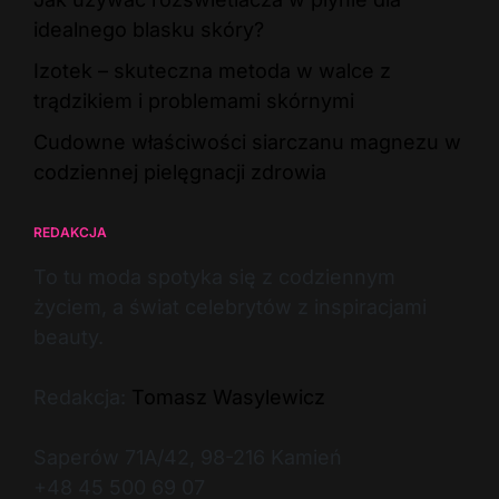
idealnego blasku skóry?
Izotek – skuteczna metoda w walce z
trądzikiem i problemami skórnymi
Cudowne właściwości siarczanu magnezu w
codziennej pielęgnacji zdrowia
REDAKCJA
To tu moda spotyka się z codziennym
życiem, a świat celebrytów z inspiracjami
beauty.
Redakcja:
Tomasz Wasylewicz
Saperów 71A/42, 98-216 Kamień
+48 45 500 69 07