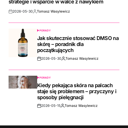
strategie i wsparcie w walce z nawykiem
2026-05-30
Tomasz Wasylewicz
Post
By:
Date
PORADY
POSTED
IN
Jak skutecznie stosować DMSO na
skórę – poradnik dla
początkujących
2026-05-30
Tomasz Wasylewicz
Post
By:
Date
PORADY
POSTED
IN
Kiedy pekająca skóra na palcach
staje się problemem – przyczyny i
sposoby pielęgnacji
2026-05-15
Tomasz Wasylewicz
Post
By:
Date