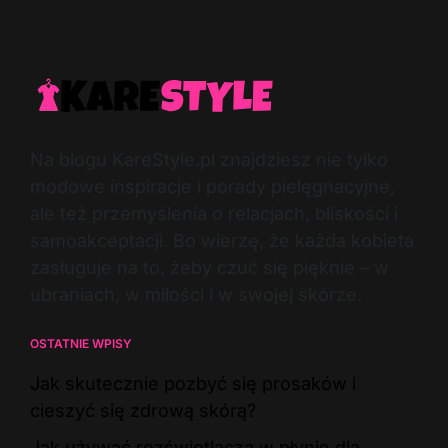
Na blogu KareStyle.pl znajdziesz nie tylko
modowe inspiracje i porady pielęgnacyjne,
ale też przemyślenia o relacjach, bliskości i
samoakceptacji. Bo wierzę, że każda kobieta
zasługuje na to, żeby czuć się pięknie – w
ubraniach, w miłości i w swojej skórze.
OSTATNIE WPISY
Jak skutecznie pozbyć się prosaków i
cieszyć się zdrową skórą?
Jak używać rozświetlacza w płynie dla