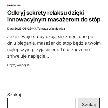
LIFESTYLE
POSTED
IN
Odkryj sekrety relaksu dzięki
innowacyjnym masażerom do stóp
Data:
2025-06-25
Tomasz Wasylewicz
Autor:
Jeżeli twoje stopy czują się zmęczone po
dniu biegania, masażer do stóp będzie twoim
najlepszym przyjacielem. To urządzenie
zniweluje napięcie…
Czytaj więcej
Szukaj
Szukaj