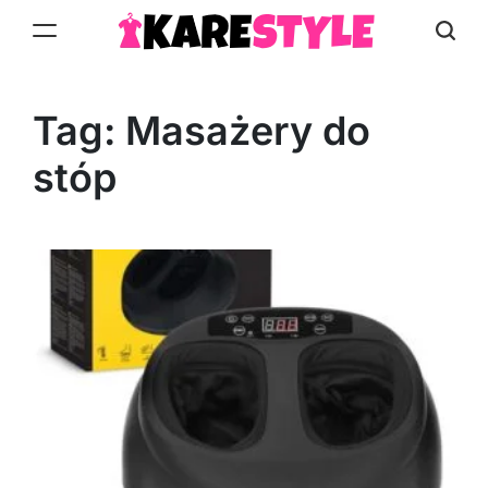
Skip
to
KareStyle.pl
content
Tag:
Masażery do
stóp