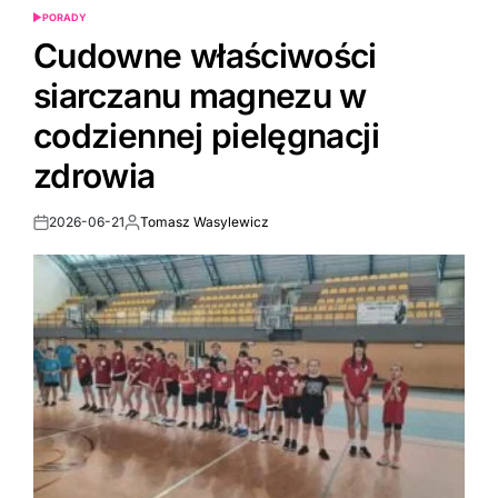
PORADY
POSTED
IN
Cudowne właściwości
siarczanu magnezu w
codziennej pielęgnacji
zdrowia
2026-06-21
Tomasz Wasylewicz
Post
By:
Date