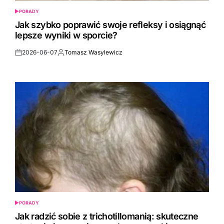
PORADY
POSTED
IN
Jak szybko poprawić swoje refleksy i osiągnąć
lepsze wyniki w sporcie?
2026-06-07
Tomasz Wasylewicz
Post
By:
Date
PORADY
POSTED
IN
Jak radzić sobie z trichotillomanią: skuteczne