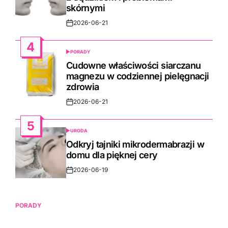
skórnymi
2026-06-21
Post
Date
4
PORADY
POSTED
IN
Cudowne właściwości siarczanu
magnezu w codziennej pielęgnacji
zdrowia
2026-06-21
Post
Date
5
URODA
POSTED
IN
Odkryj tajniki mikrodermabrazji w
domu dla pięknej cery
2026-06-19
Post
Date
PORADY