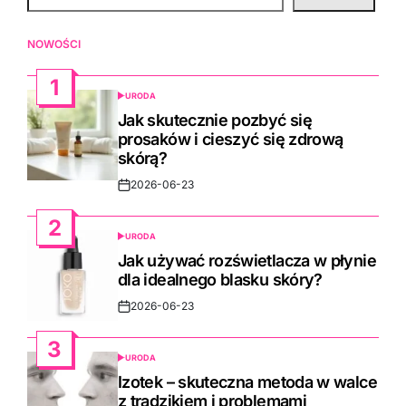
NOWOŚCI
1
URODA
POSTED
IN
Jak skutecznie pozbyć się
prosaków i cieszyć się zdrową
skórą?
2026-06-23
Post
Date
2
URODA
POSTED
IN
Jak używać rozświetlacza w płynie
dla idealnego blasku skóry?
2026-06-23
Post
Date
3
URODA
POSTED
IN
Izotek – skuteczna metoda w walce
z trądzikiem i problemami