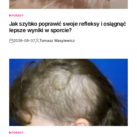
PORADY
POSTED
IN
Jak szybko poprawić swoje refleksy i osiągnąć
lepsze wyniki w sporcie?
2026-06-07
Tomasz Wasylewicz
Post
By:
Date
PORADY
POSTED