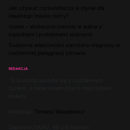
Jak używać rozświetlacza w płynie dla
idealnego blasku skóry?
Izotek – skuteczna metoda w walce z
trądzikiem i problemami skórnymi
Cudowne właściwości siarczanu magnezu w
codziennej pielęgnacji zdrowia
REDAKCJA
To tu moda spotyka się z codziennym
życiem, a świat celebrytów z inspiracjami
beauty.
Redakcja:
Tomasz Wasylewicz
Saperów 71A/42, 98-216 Kamień