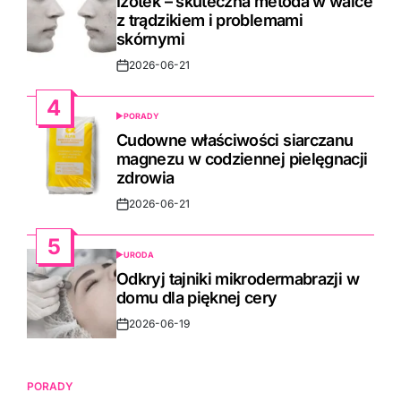
Izotek – skuteczna metoda w walce
z trądzikiem i problemami
skórnymi
2026-06-21
Post
Date
4
PORADY
POSTED
IN
Cudowne właściwości siarczanu
magnezu w codziennej pielęgnacji
zdrowia
2026-06-21
Post
Date
5
URODA
POSTED
IN
Odkryj tajniki mikrodermabrazji w
domu dla pięknej cery
2026-06-19
Post
Date
PORADY