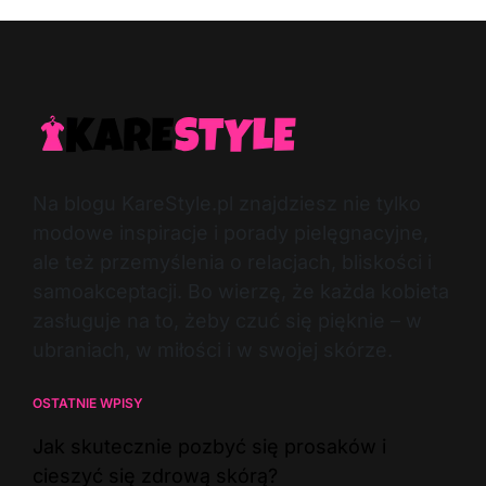
Na blogu KareStyle.pl znajdziesz nie tylko
modowe inspiracje i porady pielęgnacyjne,
ale też przemyślenia o relacjach, bliskości i
samoakceptacji. Bo wierzę, że każda kobieta
zasługuje na to, żeby czuć się pięknie – w
ubraniach, w miłości i w swojej skórze.
OSTATNIE WPISY
Jak skutecznie pozbyć się prosaków i
cieszyć się zdrową skórą?