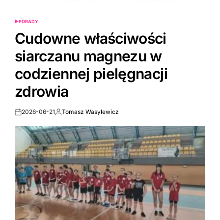
PORADY
POSTED
IN
Cudowne właściwości
siarczanu magnezu w
codziennej pielęgnacji
zdrowia
2026-06-21
Tomasz Wasylewicz
Post
By:
Date