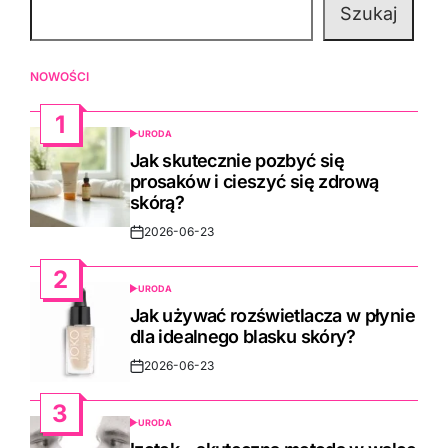
Szukaj
NOWOŚCI
1
URODA
POSTED
IN
Jak skutecznie pozbyć się
prosaków i cieszyć się zdrową
skórą?
2026-06-23
Post
Date
2
URODA
POSTED
IN
Jak używać rozświetlacza w płynie
dla idealnego blasku skóry?
2026-06-23
Post
Date
3
URODA
POSTED
IN