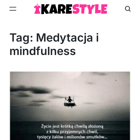
Skip
to
KareStyle.pl
content
Tag:
Medytacja i
mindfulness