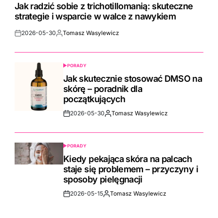
IN
Jak radzić sobie z trichotillomanią: skuteczne
strategie i wsparcie w walce z nawykiem
2026-05-30
Tomasz Wasylewicz
Post
By:
Date
PORADY
POSTED
IN
Jak skutecznie stosować DMSO na
skórę – poradnik dla
początkujących
2026-05-30
Tomasz Wasylewicz
Post
By:
Date
PORADY
POSTED
IN
Kiedy pekająca skóra na palcach
staje się problemem – przyczyny i
sposoby pielęgnacji
2026-05-15
Tomasz Wasylewicz
Post
By:
Date