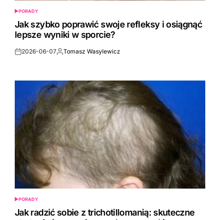
PORADY
POSTED
IN
Jak szybko poprawić swoje refleksy i osiągnąć
lepsze wyniki w sporcie?
2026-06-07
Tomasz Wasylewicz
Post
By:
Date
PORADY
POSTED
IN
Jak radzić sobie z trichotillomanią: skuteczne