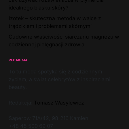
idealnego blasku skóry?
Izotek – skuteczna metoda w walce z
trądzikiem i problemami skórnymi
Cudowne właściwości siarczanu magnezu w
codziennej pielęgnacji zdrowia
REDAKCJA
To tu moda spotyka się z codziennym
życiem, a świat celebrytów z inspiracjami
beauty.
Redakcja:
Tomasz Wasylewicz
Saperów 71A/42, 98-216 Kamień
+48 45 500 69 07