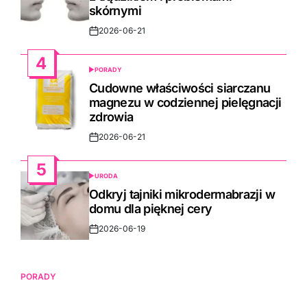
skórnymi
2026-06-21
Post
Date
4
PORADY
POSTED
IN
Cudowne właściwości siarczanu
magnezu w codziennej pielęgnacji
zdrowia
2026-06-21
Post
Date
5
URODA
POSTED
IN
Odkryj tajniki mikrodermabrazji w
domu dla pięknej cery
2026-06-19
Post
Date
PORADY