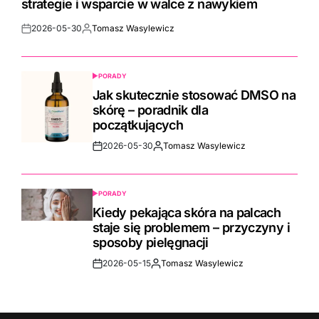
strategie i wsparcie w walce z nawykiem
2026-05-30
Tomasz Wasylewicz
Post
By:
Date
PORADY
POSTED
IN
Jak skutecznie stosować DMSO na
skórę – poradnik dla
początkujących
2026-05-30
Tomasz Wasylewicz
Post
By:
Date
PORADY
POSTED
IN
Kiedy pekająca skóra na palcach
staje się problemem – przyczyny i
sposoby pielęgnacji
2026-05-15
Tomasz Wasylewicz
Post
By:
Date