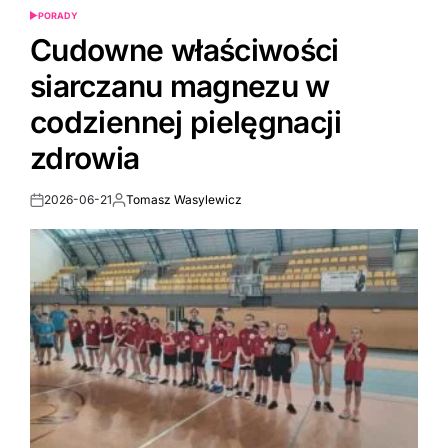
PORADY
POSTED
IN
Cudowne właściwości
siarczanu magnezu w
codziennej pielęgnacji
zdrowia
2026-06-21
Tomasz Wasylewicz
Post
By:
Date