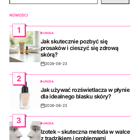
NOWOŚCI
1
URODA
POSTED
IN
Jak skutecznie pozbyć się
prosaków i cieszyć się zdrową
skórą?
2026-06-23
Post
Date
2
URODA
POSTED
IN
Jak używać rozświetlacza w płynie
dla idealnego blasku skóry?
2026-06-23
Post
Date
3
URODA
POSTED
IN
Izotek – skuteczna metoda w walce
z trądzikiem i problemami