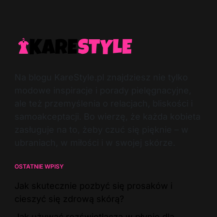
Na blogu KareStyle.pl znajdziesz nie tylko
modowe inspiracje i porady pielęgnacyjne,
ale też przemyślenia o relacjach, bliskości i
samoakceptacji. Bo wierzę, że każda kobieta
zasługuje na to, żeby czuć się pięknie – w
ubraniach, w miłości i w swojej skórze.
OSTATNIE WPISY
Jak skutecznie pozbyć się prosaków i
cieszyć się zdrową skórą?
Jak używać rozświetlacza w płynie dla