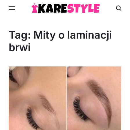
Skip
to
KareStyle.pl
content
Tag:
Mity o laminacji
brwi