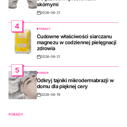
skórnymi
2026-06-21
Post
Date
4
PORADY
POSTED
IN
Cudowne właściwości siarczanu
magnezu w codziennej pielęgnacji
zdrowia
2026-06-21
Post
Date
5
URODA
POSTED
IN
Odkryj tajniki mikrodermabrazji w
domu dla pięknej cery
2026-06-19
Post
Date
PORADY