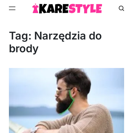
Skip
to
KareStyle.pl
content
Tag:
Narzędzia do
brody