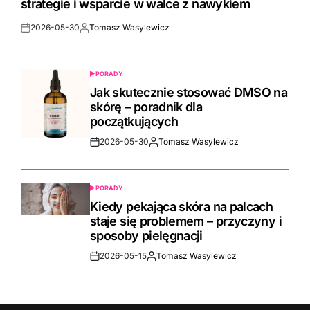
strategie i wsparcie w walce z nawykiem
2026-05-30
Tomasz Wasylewicz
Post
By:
Date
PORADY
POSTED
IN
Jak skutecznie stosować DMSO na
skórę – poradnik dla
początkujących
2026-05-30
Tomasz Wasylewicz
Post
By:
Date
PORADY
POSTED
IN
Kiedy pekająca skóra na palcach
staje się problemem – przyczyny i
sposoby pielęgnacji
2026-05-15
Tomasz Wasylewicz
Post
By:
Date