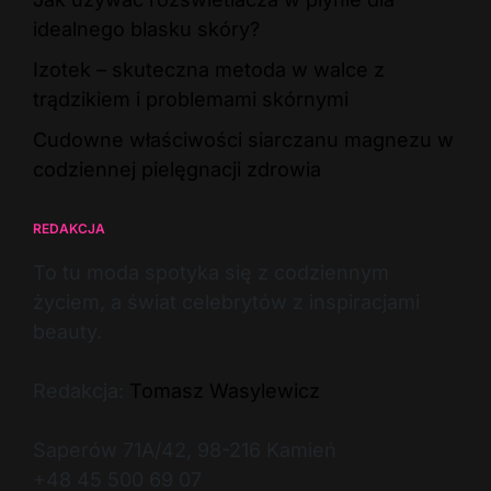
idealnego blasku skóry?
Izotek – skuteczna metoda w walce z
trądzikiem i problemami skórnymi
Cudowne właściwości siarczanu magnezu w
codziennej pielęgnacji zdrowia
REDAKCJA
To tu moda spotyka się z codziennym
życiem, a świat celebrytów z inspiracjami
beauty.
Redakcja:
Tomasz Wasylewicz
Saperów 71A/42, 98-216 Kamień
+48 45 500 69 07