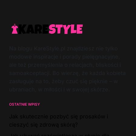
Na blogu KareStyle.pl znajdziesz nie tylko
modowe inspiracje i porady pielęgnacyjne,
ale też przemyślenia o relacjach, bliskości i
samoakceptacji. Bo wierzę, że każda kobieta
zasługuje na to, żeby czuć się pięknie – w
ubraniach, w miłości i w swojej skórze.
OSTATNIE WPISY
Jak skutecznie pozbyć się prosaków i
cieszyć się zdrową skórą?
Jak używać rozświetlacza w płynie dla