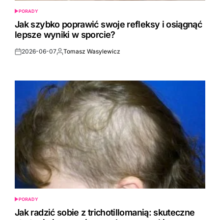
PORADY
POSTED
IN
Jak szybko poprawić swoje refleksy i osiągnąć
lepsze wyniki w sporcie?
2026-06-07
Tomasz Wasylewicz
Post
By:
Date
PORADY
POSTED
IN
Jak radzić sobie z trichotillomanią: skuteczne