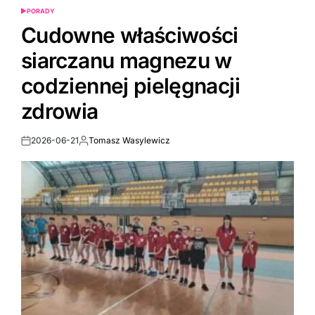
PORADY
POSTED
IN
Cudowne właściwości
siarczanu magnezu w
codziennej pielęgnacji
zdrowia
2026-06-21
Tomasz Wasylewicz
Post
By:
Date