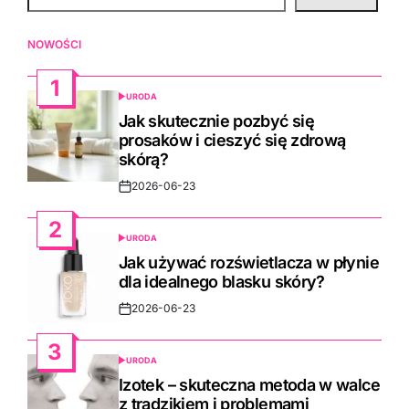
NOWOŚCI
1
URODA
POSTED
IN
Jak skutecznie pozbyć się
prosaków i cieszyć się zdrową
skórą?
2026-06-23
Post
Date
2
URODA
POSTED
IN
Jak używać rozświetlacza w płynie
dla idealnego blasku skóry?
2026-06-23
Post
Date
3
URODA
POSTED
IN
Izotek – skuteczna metoda w walce
z trądzikiem i problemami