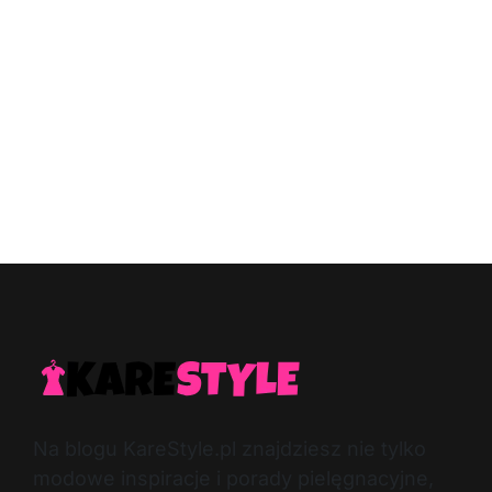
Na blogu KareStyle.pl znajdziesz nie tylko
modowe inspiracje i porady pielęgnacyjne,