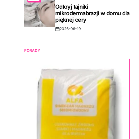
IN
Odkryj tajniki
mikrodermabrazji w domu dla
pięknej cery
2026-06-19
Post
Date
PORADY