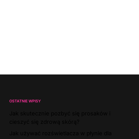
OSTATNIE WPISY
Jak skutecznie pozbyć się prosaków i
cieszyć się zdrową skórą?
Jak używać rozświetlacza w płynie dla