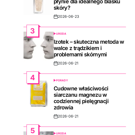
płynie dla idealnego blasku
skóry?
2026-06-23
Post
Date
3
URODA
POSTED
IN
Izotek – skuteczna metoda w
walce z trądzikiem i
problemami skórnymi
2026-06-21
Post
Date
4
PORADY
POSTED
IN
Cudowne właściwości
siarczanu magnezu w
codziennej pielęgnacji
zdrowia
2026-06-21
Post
Date
5
URODA
POSTED