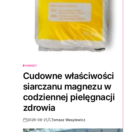
PORADY
POSTED
IN
Cudowne właściwości
siarczanu magnezu w
codziennej pielęgnacji
zdrowia
2026-06-21
Tomasz Wasylewicz
Post
By:
Date