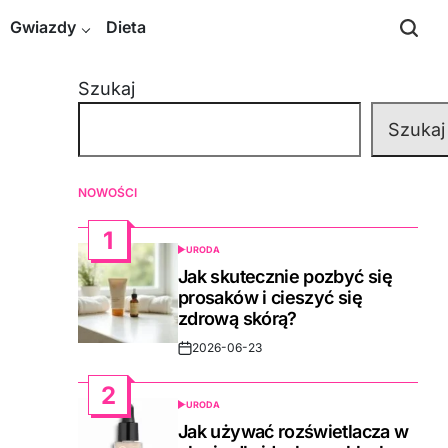
Gwiazdy
Dieta
Szukaj
Szukaj
NOWOŚCI
1
URODA
POSTED
IN
Jak skutecznie pozbyć się
prosaków i cieszyć się
zdrową skórą?
2026-06-23
Post
Date
2
URODA
POSTED
IN
Jak używać rozświetlacza w