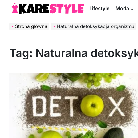
Skip
Lifestyle
Moda
to
KareStyle.pl
content
Strona główna
Naturalna detoksykacja organizmu
Tag:
Naturalna detoksy