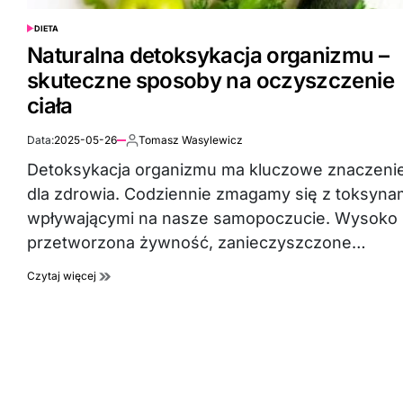
DIETA
POSTED
IN
Naturalna detoksykacja organizmu –
skuteczne sposoby na oczyszczenie
ciała
Data:
2025-05-26
Tomasz Wasylewicz
Autor:
Detoksykacja organizmu ma kluczowe znaczeni
dla zdrowia. Codziennie zmagamy się z toksyna
wpływającymi na nasze samopoczucie. Wysoko
przetworzona żywność, zanieczyszczone…
Czytaj więcej