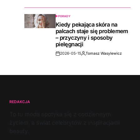
Date
PORADY
POSTED
IN
Kiedy pekająca skóra na
palcach staje się problemem
– przyczyny i sposoby
pielęgnacji
2026-05-15
Tomasz Wasylewicz
Post
By:
Date
REDAKCJA
To tu moda spotyka się z codziennym
życiem, a świat celebrytów z inspiracjami
beauty.