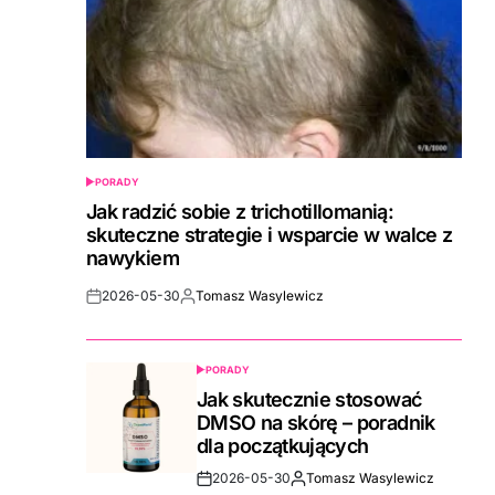
PORADY
POSTED
IN
Jak radzić sobie z trichotillomanią:
skuteczne strategie i wsparcie w walce z
nawykiem
2026-05-30
Tomasz Wasylewicz
Post
By:
Date
PORADY
POSTED
IN
Jak skutecznie stosować
DMSO na skórę – poradnik
dla początkujących
2026-05-30
Tomasz Wasylewicz
Post
By: