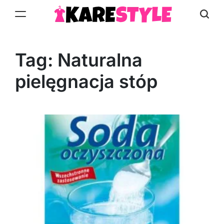
Skip
to
KareStyle.pl
content
Tag:
Naturalna
pielęgnacja stóp