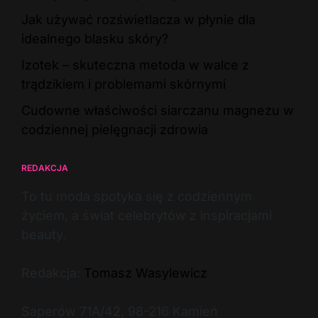
Jak używać rozświetlacza w płynie dla
idealnego blasku skóry?
Izotek – skuteczna metoda w walce z
trądzikiem i problemami skórnymi
Cudowne właściwości siarczanu magnezu w
codziennej pielęgnacji zdrowia
REDAKCJA
To tu moda spotyka się z codziennym
życiem, a świat celebrytów z inspiracjami
beauty.
Redakcja:
Tomasz Wasylewicz
Saperów 71A/42, 98-216 Kamień