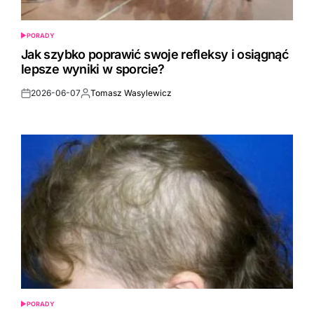
PORADY
POSTED
IN
Jak szybko poprawić swoje refleksy i osiągnąć
lepsze wyniki w sporcie?
2026-06-07
Tomasz Wasylewicz
Post
By:
Date
PORADY
POSTED