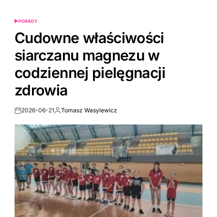
PORADY
POSTED
IN
Cudowne właściwości
siarczanu magnezu w
codziennej pielęgnacji
zdrowia
2026-06-21
Tomasz Wasylewicz
Post
By:
Date