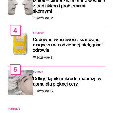
Izotek – skuteczna metoda w walce
z trądzikiem i problemami
skórnymi
2026-06-21
Post
Date
4
PORADY
POSTED
IN
Cudowne właściwości siarczanu
magnezu w codziennej pielęgnacji
zdrowia
2026-06-21
Post
Date
5
URODA
POSTED
IN
Odkryj tajniki mikrodermabrazji w
domu dla pięknej cery
2026-06-19
Post
Date
PORADY