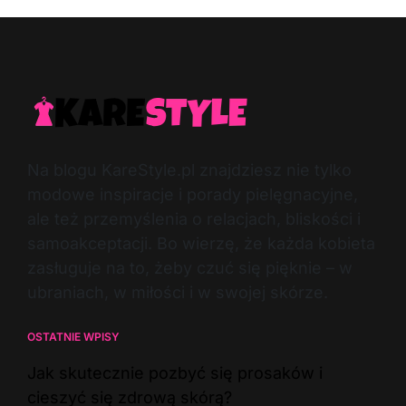
Na blogu KareStyle.pl znajdziesz nie tylko
modowe inspiracje i porady pielęgnacyjne,
ale też przemyślenia o relacjach, bliskości i
samoakceptacji. Bo wierzę, że każda kobieta
zasługuje na to, żeby czuć się pięknie – w
ubraniach, w miłości i w swojej skórze.
OSTATNIE WPISY
Jak skutecznie pozbyć się prosaków i
cieszyć się zdrową skórą?