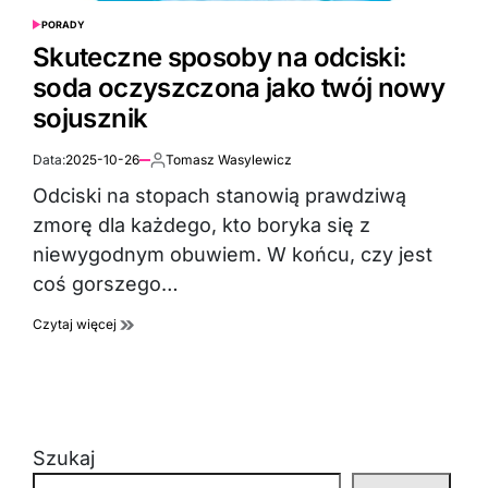
PORADY
POSTED
IN
Skuteczne sposoby na odciski:
soda oczyszczona jako twój nowy
sojusznik
Data:
2025-10-26
Tomasz Wasylewicz
Autor:
Odciski na stopach stanowią prawdziwą
zmorę dla każdego, kto boryka się z
niewygodnym obuwiem. W końcu, czy jest
coś gorszego…
Czytaj więcej
Szukaj