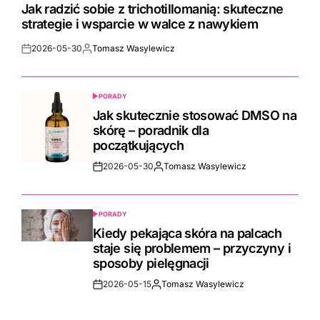
IN
Jak radzić sobie z trichotillomanią: skuteczne
strategie i wsparcie w walce z nawykiem
2026-05-30
Tomasz Wasylewicz
Post
By:
Date
PORADY
POSTED
IN
Jak skutecznie stosować DMSO na
skórę – poradnik dla
początkujących
2026-05-30
Tomasz Wasylewicz
Post
By:
Date
PORADY
POSTED
IN
Kiedy pekająca skóra na palcach
staje się problemem – przyczyny i
sposoby pielęgnacji
2026-05-15
Tomasz Wasylewicz
Post
By:
Date