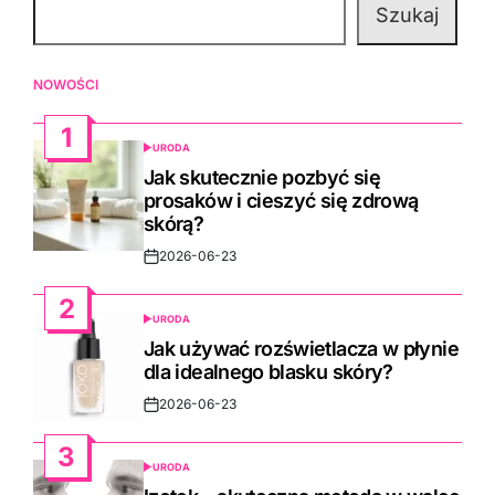
Szukaj
NOWOŚCI
1
URODA
POSTED
IN
Jak skutecznie pozbyć się
prosaków i cieszyć się zdrową
skórą?
2026-06-23
Post
Date
2
URODA
POSTED
IN
Jak używać rozświetlacza w płynie
dla idealnego blasku skóry?
2026-06-23
Post
Date
3
URODA
POSTED
IN