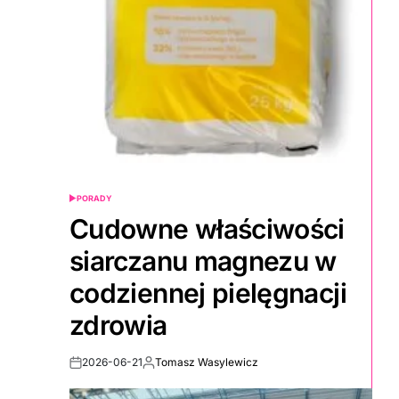
PORADY
POSTED
IN
Cudowne właściwości
siarczanu magnezu w
codziennej pielęgnacji
zdrowia
2026-06-21
Tomasz Wasylewicz
Post
By:
Date