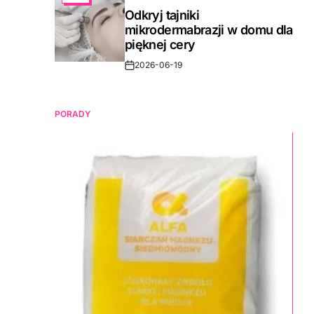
IN
Odkryj tajniki
mikrodermabrazji w domu dla
pięknej cery
2026-06-19
Post
Date
PORADY