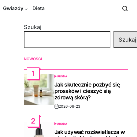
Gwiazdy
Dieta
Szukaj
Szukaj
NOWOŚCI
1
URODA
POSTED
IN
Jak skutecznie pozbyć się
prosaków i cieszyć się
zdrową skórą?
2026-06-23
Post
Date
2
URODA
POSTED
IN
Jak używać rozświetlacza w