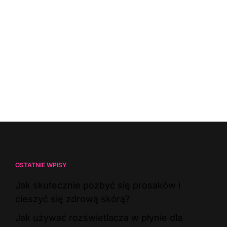
OSTATNIE WPISY
Jak skutecznie pozbyć się prosaków i
cieszyć się zdrową skórą?
Jak używać rozświetlacza w płynie dla