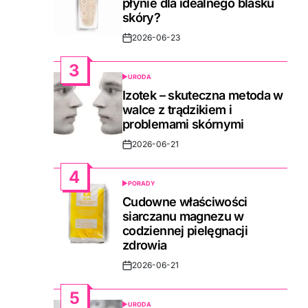
płynie dla idealnego blasku
skóry?
2026-06-23
Post
Date
3
URODA
POSTED
IN
Izotek – skuteczna metoda w
walce z trądzikiem i
problemami skórnymi
2026-06-21
Post
Date
4
PORADY
POSTED
IN
Cudowne właściwości
siarczanu magnezu w
codziennej pielęgnacji
zdrowia
2026-06-21
Post
Date
5
URODA
POSTED