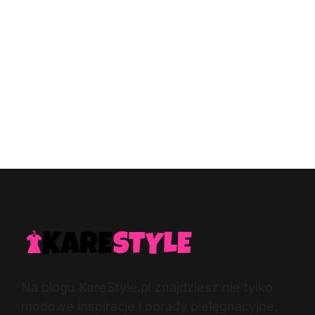
Na blogu KareStyle.pl znajdziesz nie tylko
modowe inspiracje i porady pielęgnacyjne,