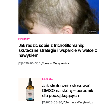
PORADY
POSTED
IN
Jak radzić sobie z trichotillomanią:
skuteczne strategie i wsparcie w walce z
nawykiem
2026-05-30
Tomasz Wasylewicz
Post
By:
Date
PORADY
POSTED
IN
Jak skutecznie stosować
DMSO na skórę – poradnik
dla początkujących
2026-05-30
Tomasz Wasylewicz
Post
By: