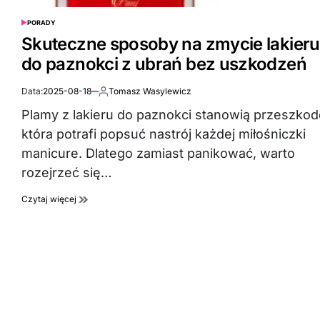
PORADY
POSTED
IN
Skuteczne sposoby na zmycie lakieru
do paznokci z ubrań bez uszkodzeń
Data:
2025-08-18
Tomasz Wasylewicz
Autor:
Plamy z lakieru do paznokci stanowią przeszkod
która potrafi popsuć nastrój każdej miłośniczki
manicure. Dlatego zamiast panikować, warto
rozejrzeć się…
Czytaj więcej