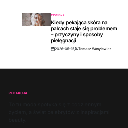
Date
PORADY
POSTED
IN
Kiedy pekająca skóra na
palcach staje się problemem
– przyczyny i sposoby
pielęgnacji
2026-05-15
Tomasz Wasylewicz
Post
By:
Date
REDAKCJA
To tu moda spotyka się z codziennym
życiem, a świat celebrytów z inspiracjami
beauty.