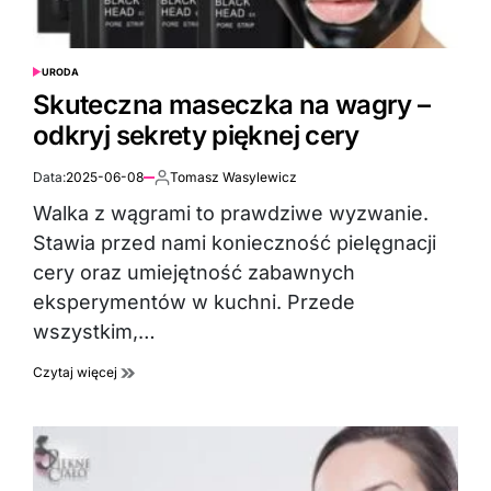
URODA
POSTED
IN
Skuteczna maseczka na wagry –
odkryj sekrety pięknej cery
Data:
2025-06-08
Tomasz Wasylewicz
Autor:
Walka z wągrami to prawdziwe wyzwanie.
Stawia przed nami konieczność pielęgnacji
cery oraz umiejętność zabawnych
eksperymentów w kuchni. Przede
wszystkim,…
Czytaj więcej