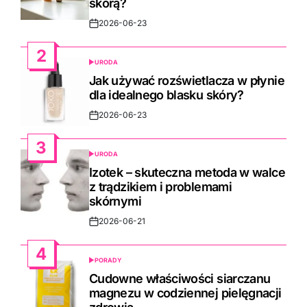
skórą?
2026-06-23
Post
Date
2
URODA
POSTED
IN
Jak używać rozświetlacza w płynie
dla idealnego blasku skóry?
2026-06-23
Post
Date
3
URODA
POSTED
IN
Izotek – skuteczna metoda w walce
z trądzikiem i problemami
skórnymi
2026-06-21
Post
Date
4
PORADY
POSTED
IN
Cudowne właściwości siarczanu
magnezu w codziennej pielęgnacji