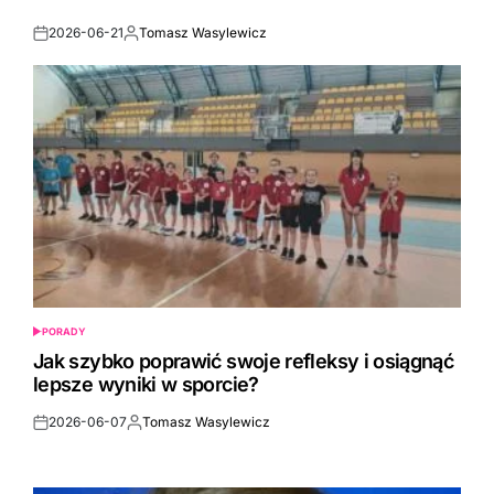
2026-06-21
Tomasz Wasylewicz
Post
By:
Date
PORADY
POSTED
IN
Jak szybko poprawić swoje refleksy i osiągnąć
lepsze wyniki w sporcie?
2026-06-07
Tomasz Wasylewicz
Post
By:
Date