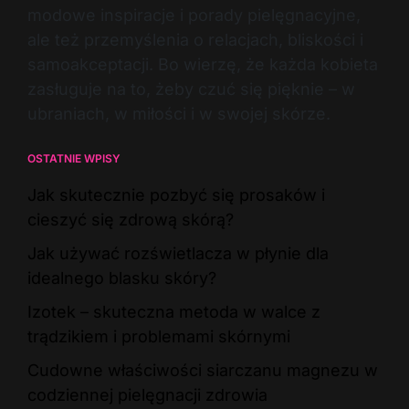
modowe inspiracje i porady pielęgnacyjne,
ale też przemyślenia o relacjach, bliskości i
samoakceptacji. Bo wierzę, że każda kobieta
zasługuje na to, żeby czuć się pięknie – w
ubraniach, w miłości i w swojej skórze.
OSTATNIE WPISY
Jak skutecznie pozbyć się prosaków i
cieszyć się zdrową skórą?
Jak używać rozświetlacza w płynie dla
idealnego blasku skóry?
Izotek – skuteczna metoda w walce z
trądzikiem i problemami skórnymi
Cudowne właściwości siarczanu magnezu w
codziennej pielęgnacji zdrowia