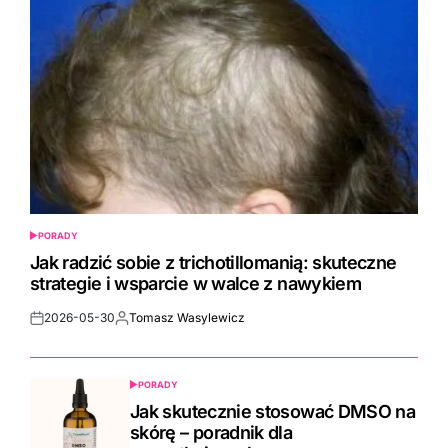
PORADY
POSTED
IN
Jak radzić sobie z trichotillomanią: skuteczne
strategie i wsparcie w walce z nawykiem
2026-05-30
Tomasz Wasylewicz
Post
By:
Date
PORADY
POSTED
IN
Jak skutecznie stosować DMSO na
skórę – poradnik dla