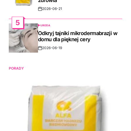
zdrowia
2026-06-21
Post
Date
5
URODA
POSTED
IN
Odkryj tajniki mikrodermabrazji w
domu dla pięknej cery
2026-06-19
Post
Date
PORADY