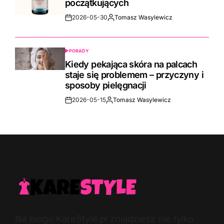
początkujących
2026-05-30
Tomasz Wasylewicz
Post
By:
Date
PORADY
POSTED
IN
Kiedy pekająca skóra na palcach
staje się problemem – przyczyny i
sposoby pielęgnacji
2026-05-15
Tomasz Wasylewicz
Post
By:
Date
Na blogu KareStyle.pl znajdziesz nie tylko