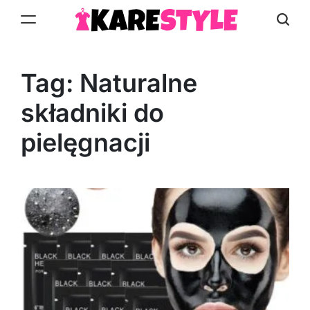
Skip
to
KareStyle.pl
content
Tag:
Naturalne
składniki do
pielęgnacji