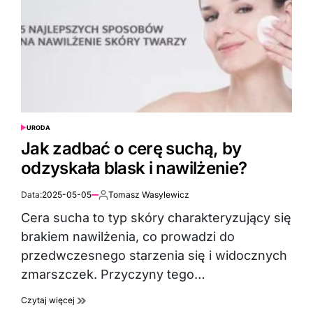
URODA
POSTED
IN
Jak zadbać o cerę suchą, by
odzyskała blask i nawilżenie?
Data:
2025-05-05
Tomasz Wasylewicz
Autor:
Cera sucha to typ skóry charakteryzujący się
brakiem nawilżenia, co prowadzi do
przedwczesnego starzenia się i widocznych
zmarszczek. Przyczyny tego…
Czytaj więcej