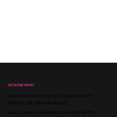
OSTATNIE WPISY
Jak skutecznie pozbyć się prosaków i
cieszyć się zdrową skórą?
Jak używać rozświetlacza w płynie dla