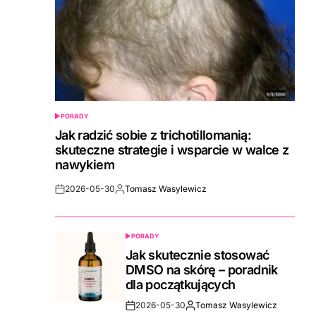
PORADY
POSTED
IN
Jak radzić sobie z trichotillomanią:
skuteczne strategie i wsparcie w walce z
nawykiem
2026-05-30
Tomasz Wasylewicz
Post
By:
Date
PORADY
POSTED
IN
Jak skutecznie stosować
DMSO na skórę – poradnik
dla początkujących
2026-05-30
Tomasz Wasylewicz
Post
By: