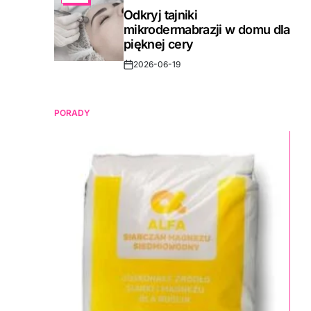
IN
Odkryj tajniki
mikrodermabrazji w domu dla
pięknej cery
2026-06-19
Post
Date
PORADY