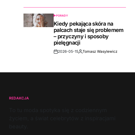
Date
PORADY
POSTED
IN
Kiedy pekająca skóra na
palcach staje się problemem
– przyczyny i sposoby
pielęgnacji
2026-05-15
Tomasz Wasylewicz
Post
By:
Date
REDAKCJA
To tu moda spotyka się z codziennym
życiem, a świat celebrytów z inspiracjami
beauty.