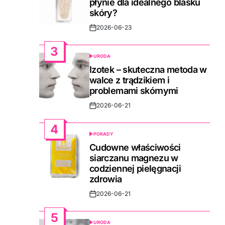
płynie dla idealnego blasku
skóry?
2026-06-23
Post
Date
3
URODA
POSTED
IN
Izotek – skuteczna metoda w
walce z trądzikiem i
problemami skórnymi
2026-06-21
Post
Date
4
PORADY
POSTED
IN
Cudowne właściwości
siarczanu magnezu w
codziennej pielęgnacji
zdrowia
2026-06-21
Post
Date
5
URODA
POSTED