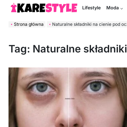
Skip
Lifestyle
Moda
to
KareStyle.pl
content
Strona główna
Naturalne składniki na cienie pod o
Tag:
Naturalne składnik