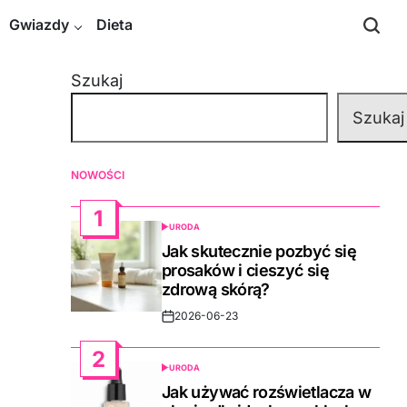
Gwiazdy
Dieta
Szukaj
Szukaj
NOWOŚCI
1
URODA
POSTED
IN
Jak skutecznie pozbyć się
prosaków i cieszyć się
zdrową skórą?
2026-06-23
Post
Date
2
URODA
POSTED
IN
Jak używać rozświetlacza w