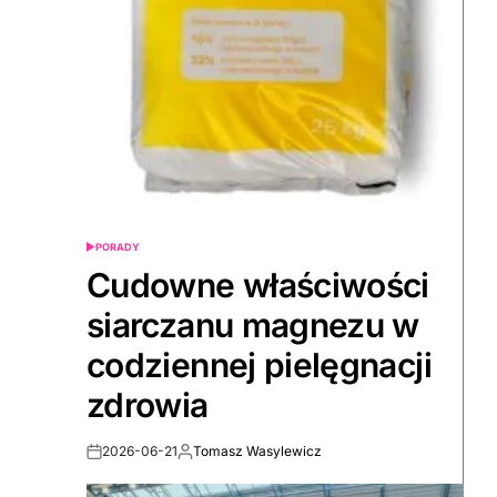
PORADY
POSTED
IN
Cudowne właściwości
siarczanu magnezu w
codziennej pielęgnacji
zdrowia
2026-06-21
Tomasz Wasylewicz
Post
By:
Date