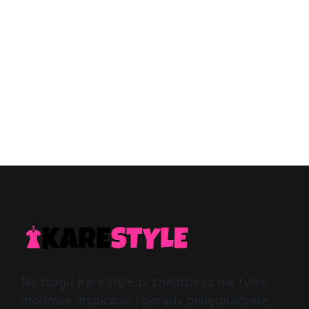
Na blogu KareStyle.pl znajdziesz nie tylko
modowe inspiracje i porady pielęgnacyjne,