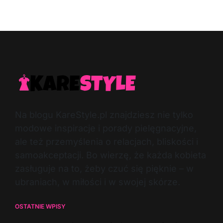
Post
By:
Date
Na blogu KareStyle.pl znajdziesz nie tylko
modowe inspiracje i porady pielęgnacyjne,
ale też przemyślenia o relacjach, bliskości i
samoakceptacji. Bo wierzę, że każda kobieta
zasługuje na to, żeby czuć się pięknie – w
ubraniach, w miłości i w swojej skórze.
OSTATNIE WPISY