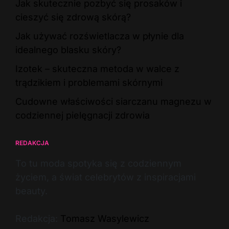
Jak skutecznie pozbyć się prosaków i
cieszyć się zdrową skórą?
Jak używać rozświetlacza w płynie dla
idealnego blasku skóry?
Izotek – skuteczna metoda w walce z
trądzikiem i problemami skórnymi
Cudowne właściwości siarczanu magnezu w
codziennej pielęgnacji zdrowia
REDAKCJA
To tu moda spotyka się z codziennym
życiem, a świat celebrytów z inspiracjami
beauty.
Redakcja:
Tomasz Wasylewicz