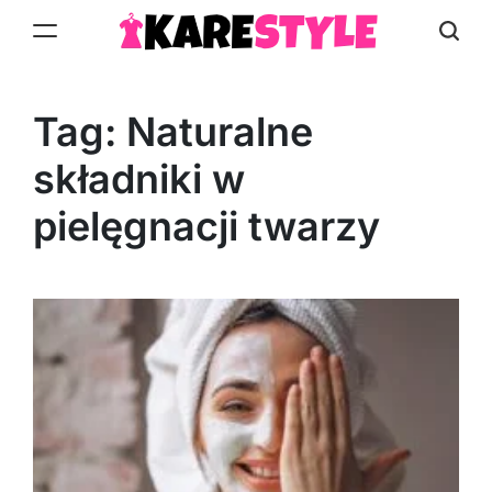
Skip
to
KareStyle.pl
content
Tag:
Naturalne
składniki w
pielęgnacji twarzy