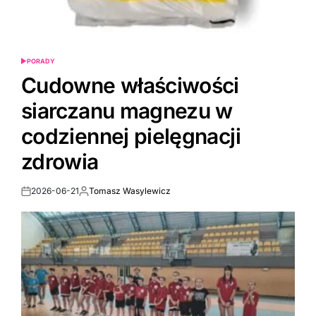
PORADY
POSTED
IN
Cudowne właściwości
siarczanu magnezu w
codziennej pielęgnacji
zdrowia
2026-06-21
Tomasz Wasylewicz
Post
By:
Date