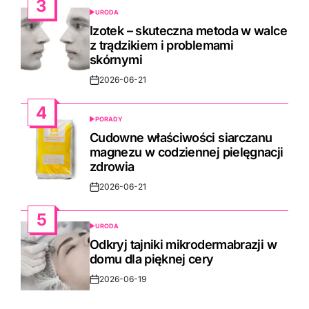
3
URODA
POSTED
IN
Izotek – skuteczna metoda w walce
z trądzikiem i problemami
skórnymi
2026-06-21
Post
Date
4
PORADY
POSTED
IN
Cudowne właściwości siarczanu
magnezu w codziennej pielęgnacji
zdrowia
2026-06-21
Post
Date
5
URODA
POSTED
IN
Odkryj tajniki mikrodermabrazji w
domu dla pięknej cery
2026-06-19
Post
Date