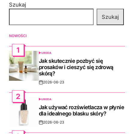
Szukaj
Szukaj
NOWOŚCI
1
URODA
POSTED
IN
Jak skutecznie pozbyć się
prosaków i cieszyć się zdrową
skórą?
2026-06-23
Post
Date
2
URODA
POSTED
IN
Jak używać rozświetlacza w płynie
dla idealnego blasku skóry?
2026-06-23
Post
Date