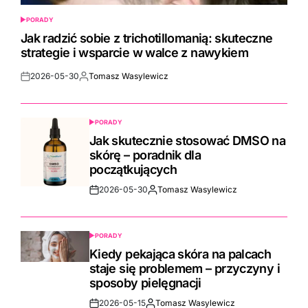
PORADY
POSTED
IN
Jak radzić sobie z trichotillomanią: skuteczne
strategie i wsparcie w walce z nawykiem
2026-05-30
Tomasz Wasylewicz
Post
By:
Date
PORADY
POSTED
IN
Jak skutecznie stosować DMSO na
skórę – poradnik dla
początkujących
2026-05-30
Tomasz Wasylewicz
Post
By:
Date
PORADY
POSTED
IN
Kiedy pekająca skóra na palcach
staje się problemem – przyczyny i
sposoby pielęgnacji
2026-05-15
Tomasz Wasylewicz