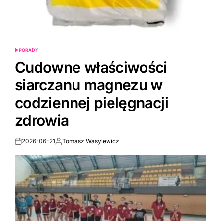
PORADY
POSTED
IN
Cudowne właściwości
siarczanu magnezu w
codziennej pielęgnacji
zdrowia
2026-06-21
Tomasz Wasylewicz
Post
By:
Date