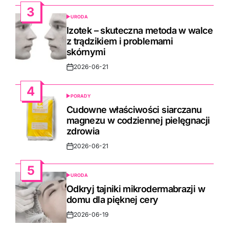
Date
3
URODA
POSTED
IN
Izotek – skuteczna metoda w walce
z trądzikiem i problemami
skórnymi
2026-06-21
Post
Date
4
PORADY
POSTED
IN
Cudowne właściwości siarczanu
magnezu w codziennej pielęgnacji
zdrowia
2026-06-21
Post
Date
5
URODA
POSTED
IN
Odkryj tajniki mikrodermabrazji w
domu dla pięknej cery
2026-06-19
Post
Date