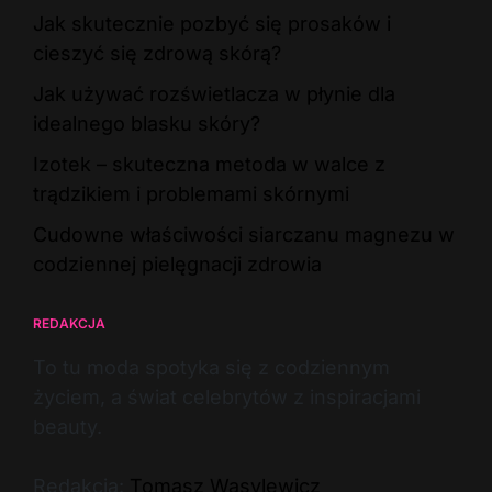
Jak skutecznie pozbyć się prosaków i
cieszyć się zdrową skórą?
Jak używać rozświetlacza w płynie dla
idealnego blasku skóry?
Izotek – skuteczna metoda w walce z
trądzikiem i problemami skórnymi
Cudowne właściwości siarczanu magnezu w
codziennej pielęgnacji zdrowia
REDAKCJA
To tu moda spotyka się z codziennym
życiem, a świat celebrytów z inspiracjami
beauty.
Redakcja:
Tomasz Wasylewicz