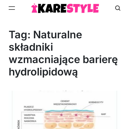
Skip
to
KareStyle.pl
content
Tag:
Naturalne
składniki
wzmacniające barierę
hydrolipidową