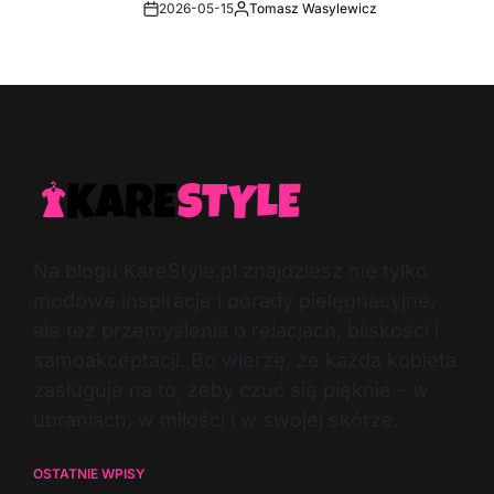
2026-05-15
Tomasz Wasylewicz
Post
By:
Date
Na blogu KareStyle.pl znajdziesz nie tylko
modowe inspiracje i porady pielęgnacyjne,
ale też przemyślenia o relacjach, bliskości i
samoakceptacji. Bo wierzę, że każda kobieta
zasługuje na to, żeby czuć się pięknie – w
ubraniach, w miłości i w swojej skórze.
OSTATNIE WPISY