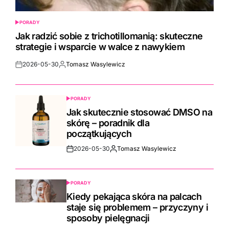
PORADY
POSTED
IN
Jak radzić sobie z trichotillomanią: skuteczne
strategie i wsparcie w walce z nawykiem
2026-05-30
Tomasz Wasylewicz
Post
By:
Date
PORADY
POSTED
IN
Jak skutecznie stosować DMSO na
skórę – poradnik dla
początkujących
2026-05-30
Tomasz Wasylewicz
Post
By:
Date
PORADY
POSTED
IN
Kiedy pekająca skóra na palcach
staje się problemem – przyczyny i
sposoby pielęgnacji