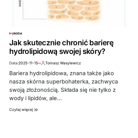
URODA
POSTED
IN
Jak skutecznie chronić barierę
hydrolipidową swojej skóry?
Data:
2025-11-15
Tomasz Wasylewicz
Autor:
Bariera hydrolipidowa, znana także jako
nasza skórna superbohaterka, zachwyca
swoją złożonością. Składa się nie tylko z
wody i lipidów, ale…
Czytaj więcej