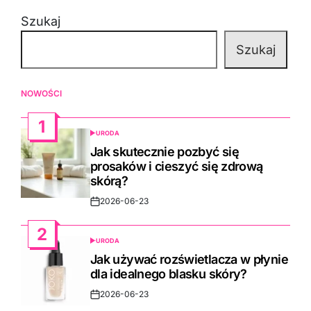
Szukaj
Szukaj
NOWOŚCI
1
URODA
POSTED
IN
Jak skutecznie pozbyć się
prosaków i cieszyć się zdrową
skórą?
2026-06-23
Post
Date
2
URODA
POSTED
IN
Jak używać rozświetlacza w płynie
dla idealnego blasku skóry?
2026-06-23
Post