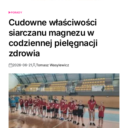
PORADY
POSTED
IN
Cudowne właściwości
siarczanu magnezu w
codziennej pielęgnacji
zdrowia
2026-06-21
Tomasz Wasylewicz
Post
By:
Date