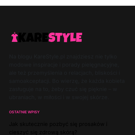
Na blogu KareStyle.pl znajdziesz nie tylko
modowe inspiracje i porady pielęgnacyjne,
ale też przemyślenia o relacjach, bliskości i
samoakceptacji. Bo wierzę, że każda kobieta
zasługuje na to, żeby czuć się pięknie – w
ubraniach, w miłości i w swojej skórze.
OSTATNIE WPISY
Jak skutecznie pozbyć się prosaków i
cieszyć się zdrową skórą?