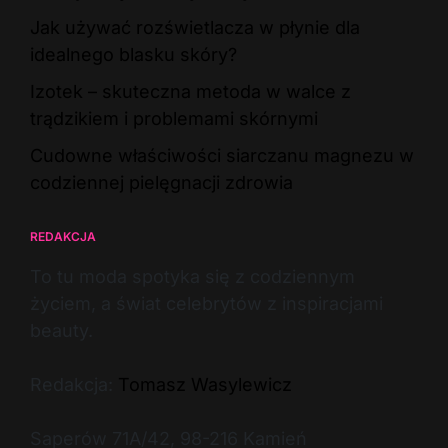
Jak używać rozświetlacza w płynie dla
idealnego blasku skóry?
Izotek – skuteczna metoda w walce z
trądzikiem i problemami skórnymi
Cudowne właściwości siarczanu magnezu w
codziennej pielęgnacji zdrowia
REDAKCJA
To tu moda spotyka się z codziennym
życiem, a świat celebrytów z inspiracjami
beauty.
Redakcja:
Tomasz Wasylewicz
Saperów 71A/42, 98-216 Kamień