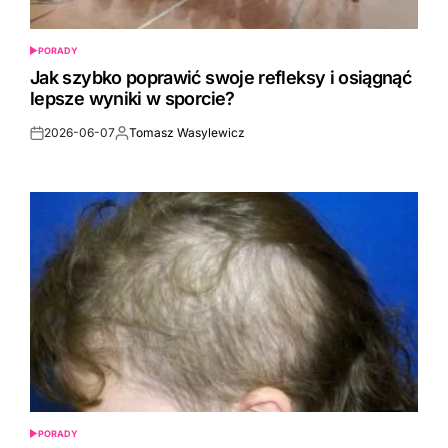
PORADY
POSTED
IN
Jak szybko poprawić swoje refleksy i osiągnąć
lepsze wyniki w sporcie?
2026-06-07
Tomasz Wasylewicz
Post
By:
Date
PORADY
POSTED