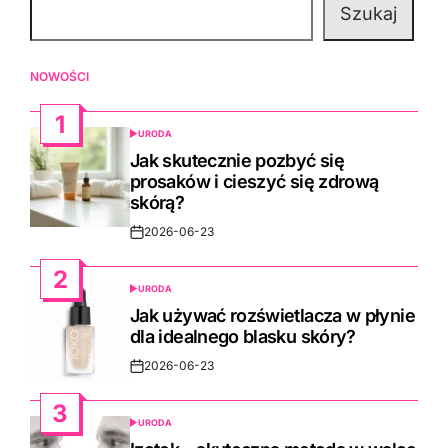
Szukaj
NOWOŚCI
1
URODA
POSTED
IN
Jak skutecznie pozbyć się
prosaków i cieszyć się zdrową
skórą?
2026-06-23
Post
Date
2
URODA
POSTED
IN
Jak używać rozświetlacza w płynie
dla idealnego blasku skóry?
2026-06-23
Post
Date
3
URODA
POSTED
IN