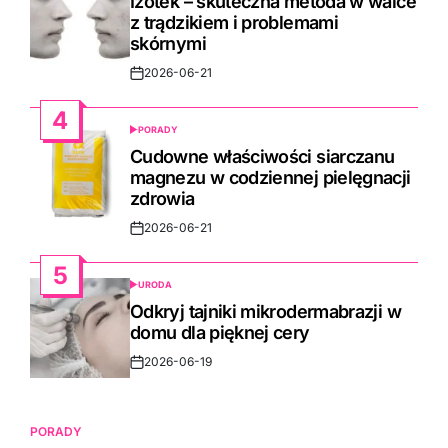
Izotek – skuteczna metoda w walce
z trądzikiem i problemami
skórnymi
2026-06-21
Post
Date
4
PORADY
POSTED
IN
Cudowne właściwości siarczanu
magnezu w codziennej pielęgnacji
zdrowia
2026-06-21
Post
Date
5
URODA
POSTED
IN
Odkryj tajniki mikrodermabrazji w
domu dla pięknej cery
2026-06-19
Post
Date
PORADY