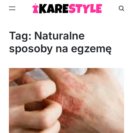
Skip
to
KareStyle.pl
content
Tag:
Naturalne
sposoby na egzemę