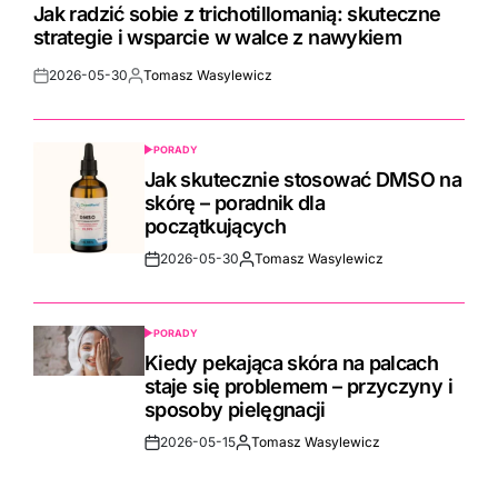
IN
Jak radzić sobie z trichotillomanią: skuteczne
strategie i wsparcie w walce z nawykiem
2026-05-30
Tomasz Wasylewicz
Post
By:
Date
PORADY
POSTED
IN
Jak skutecznie stosować DMSO na
skórę – poradnik dla
początkujących
2026-05-30
Tomasz Wasylewicz
Post
By:
Date
PORADY
POSTED
IN
Kiedy pekająca skóra na palcach
staje się problemem – przyczyny i
sposoby pielęgnacji
2026-05-15
Tomasz Wasylewicz
Post
By:
Date