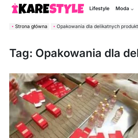
Skip
Lifestyle
Moda
to
KareStyle.pl
content
Strona główna
Opakowania dla delikatnych produk
Tag:
Opakowania dla de