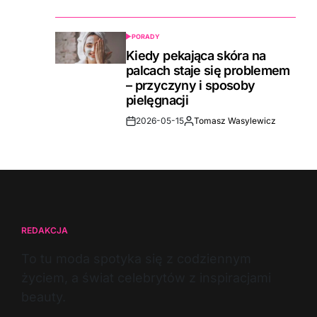
Date
PORADY
POSTED
IN
Kiedy pekająca skóra na
palcach staje się problemem
– przyczyny i sposoby
pielęgnacji
2026-05-15
Tomasz Wasylewicz
Post
By:
Date
REDAKCJA
To tu moda spotyka się z codziennym
życiem, a świat celebrytów z inspiracjami
beauty.