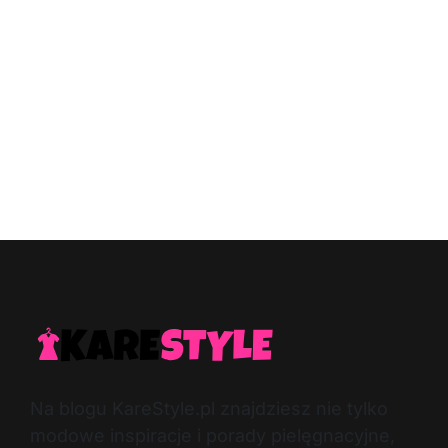
Na blogu KareStyle.pl znajdziesz nie tylko
modowe inspiracje i porady pielęgnacyjne,