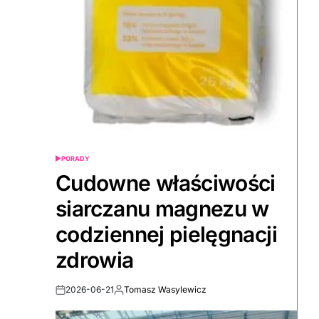
PORADY
POSTED
IN
Cudowne właściwości
siarczanu magnezu w
codziennej pielęgnacji
zdrowia
2026-06-21
Tomasz Wasylewicz
Post
By:
Date