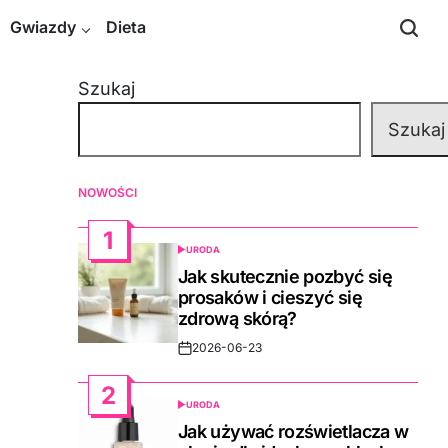
Gwiazdy
Dieta
Szukaj
Szukaj
NOWOŚCI
1
URODA
POSTED
IN
Jak skutecznie pozbyć się
prosaków i cieszyć się
zdrową skórą?
2026-06-23
Post
Date
2
URODA
POSTED
IN
Jak używać rozświetlacza w