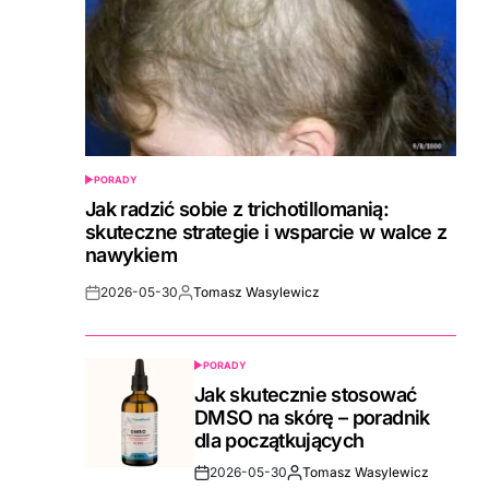
PORADY
POSTED
IN
Jak radzić sobie z trichotillomanią:
skuteczne strategie i wsparcie w walce z
nawykiem
2026-05-30
Tomasz Wasylewicz
Post
By:
Date
PORADY
POSTED
IN
Jak skutecznie stosować
DMSO na skórę – poradnik
dla początkujących
2026-05-30
Tomasz Wasylewicz
Post
By: