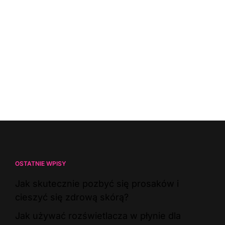
OSTATNIE WPISY
Jak skutecznie pozbyć się prosaków i
cieszyć się zdrową skórą?
Jak używać rozświetlacza w płynie dla