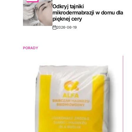
IN
Odkryj tajniki
mikrodermabrazji w domu dla
pięknej cery
2026-06-19
Post
Date
PORADY