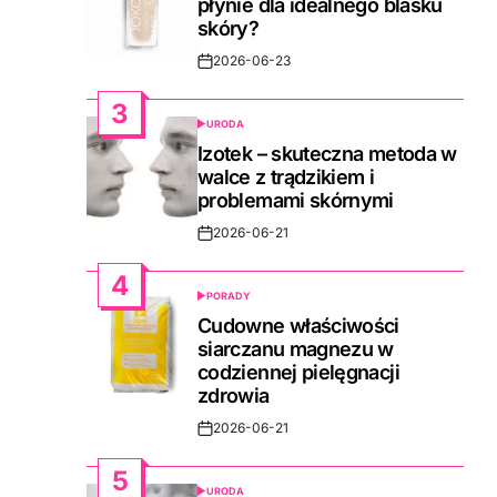
płynie dla idealnego blasku
skóry?
2026-06-23
Post
Date
3
URODA
POSTED
IN
Izotek – skuteczna metoda w
walce z trądzikiem i
problemami skórnymi
2026-06-21
Post
Date
4
PORADY
POSTED
IN
Cudowne właściwości
siarczanu magnezu w
codziennej pielęgnacji
zdrowia
2026-06-21
Post
Date
5
URODA
POSTED