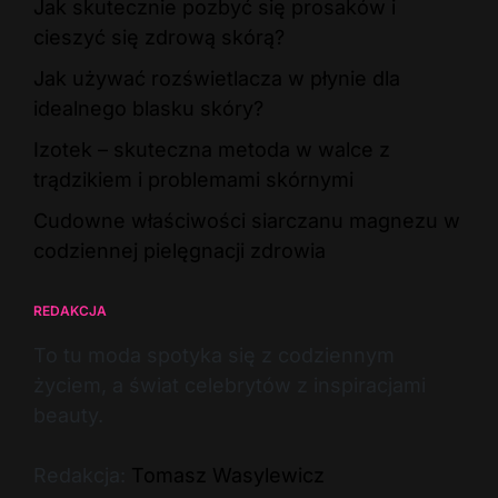
Jak skutecznie pozbyć się prosaków i
cieszyć się zdrową skórą?
Jak używać rozświetlacza w płynie dla
idealnego blasku skóry?
Izotek – skuteczna metoda w walce z
trądzikiem i problemami skórnymi
Cudowne właściwości siarczanu magnezu w
codziennej pielęgnacji zdrowia
REDAKCJA
To tu moda spotyka się z codziennym
życiem, a świat celebrytów z inspiracjami
beauty.
Redakcja:
Tomasz Wasylewicz