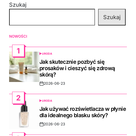
Szukaj
Szukaj
NOWOŚCI
1
URODA
POSTED
IN
Jak skutecznie pozbyć się
prosaków i cieszyć się zdrową
skórą?
2026-06-23
Post
Date
2
URODA
POSTED
IN
Jak używać rozświetlacza w płynie
dla idealnego blasku skóry?
2026-06-23
Post
Date