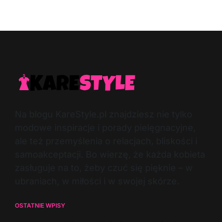
Post
By:
Date
Na blogu KareStyle.pl znajdziesz nie tylko
modowe inspiracje i porady pielęgnacyjne,
ale też przemyślenia o relacjach, bliskości i
samoakceptacji. Bo wierzę, że każda kobieta
zasługuje na to, żeby czuć się pięknie – w
ubraniach, w miłości i w swojej skórze.
OSTATNIE WPISY