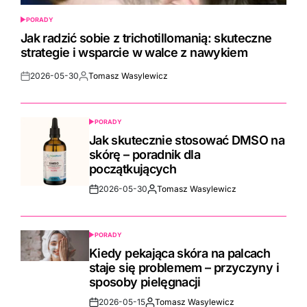
PORADY
POSTED
IN
Jak radzić sobie z trichotillomanią: skuteczne
strategie i wsparcie w walce z nawykiem
2026-05-30
Tomasz Wasylewicz
Post
By:
Date
PORADY
POSTED
IN
Jak skutecznie stosować DMSO na
skórę – poradnik dla
początkujących
2026-05-30
Tomasz Wasylewicz
Post
By:
Date
PORADY
POSTED
IN
Kiedy pekająca skóra na palcach
staje się problemem – przyczyny i
sposoby pielęgnacji
2026-05-15
Tomasz Wasylewicz