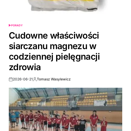
PORADY
POSTED
IN
Cudowne właściwości
siarczanu magnezu w
codziennej pielęgnacji
zdrowia
2026-06-21
Tomasz Wasylewicz
Post
By:
Date