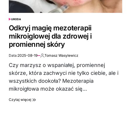
URODA
POSTED
IN
Odkryj magię mezoterapii
mikroiglowej dla zdrowej i
promiennej skóry
Data:
2025-08-19
Tomasz Wasylewicz
Autor:
Czy marzysz o wspaniałej, promiennej
skórze, która zachwyci nie tylko ciebie, ale i
wszystkich dookoła? Mezoterapia
mikroigłowa może okazać się…
Czytaj więcej