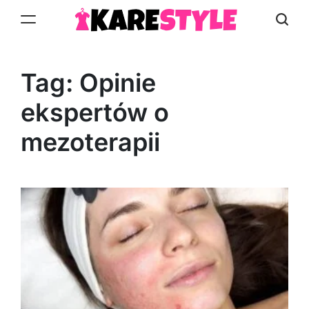
Skip
to
KareStyle.pl
content
Tag:
Opinie
ekspertów o
mezoterapii