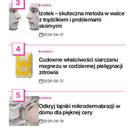
3
URODA
POSTED
IN
Izotek – skuteczna metoda w walce
z trądzikiem i problemami
skórnymi
2026-06-21
Post
Date
4
PORADY
POSTED
IN
Cudowne właściwości siarczanu
magnezu w codziennej pielęgnacji
zdrowia
2026-06-21
Post
Date
5
URODA
POSTED
IN
Odkryj tajniki mikrodermabrazji w
domu dla pięknej cery
2026-06-19
Post
Date