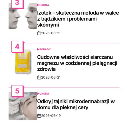
3
URODA
POSTED
IN
Izotek – skuteczna metoda w walce
z trądzikiem i problemami
skórnymi
2026-06-21
Post
Date
4
PORADY
POSTED
IN
Cudowne właściwości siarczanu
magnezu w codziennej pielęgnacji
zdrowia
2026-06-21
Post
Date
5
URODA
POSTED
IN
Odkryj tajniki mikrodermabrazji w
domu dla pięknej cery
2026-06-19
Post
Date