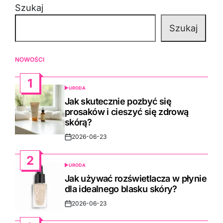
Szukaj
Szukaj
NOWOŚCI
1
URODA
POSTED
IN
Jak skutecznie pozbyć się
prosaków i cieszyć się zdrową
skórą?
2026-06-23
Post
Date
2
URODA
POSTED
IN
Jak używać rozświetlacza w płynie
dla idealnego blasku skóry?
2026-06-23
Post
Date