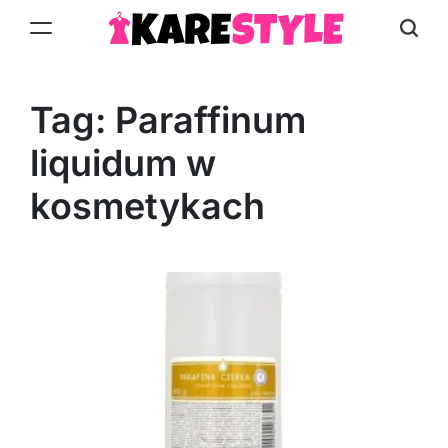
Skip
to
KareStyle.pl
content
Tag:
Paraffinum
liquidum w
kosmetykach