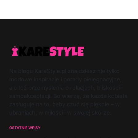
Post
By:
Date
Na blogu KareStyle.pl znajdziesz nie tylko
modowe inspiracje i porady pielęgnacyjne,
ale też przemyślenia o relacjach, bliskości i
samoakceptacji. Bo wierzę, że każda kobieta
zasługuje na to, żeby czuć się pięknie – w
ubraniach, w miłości i w swojej skórze.
OSTATNIE WPISY