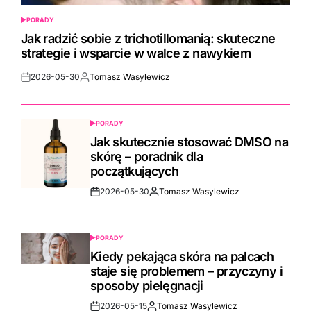
PORADY
POSTED
IN
Jak radzić sobie z trichotillomanią: skuteczne
strategie i wsparcie w walce z nawykiem
2026-05-30
Tomasz Wasylewicz
Post
By:
Date
PORADY
POSTED
IN
Jak skutecznie stosować DMSO na
skórę – poradnik dla
początkujących
2026-05-30
Tomasz Wasylewicz
Post
By:
Date
PORADY
POSTED
IN
Kiedy pekająca skóra na palcach
staje się problemem – przyczyny i
sposoby pielęgnacji
2026-05-15
Tomasz Wasylewicz