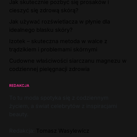
Jak skutecznie pozbyć się prosaków i
cieszyć się zdrową skórą?
Jak używać rozświetlacza w płynie dla
idealnego blasku skóry?
Izotek – skuteczna metoda w walce z
trądzikiem i problemami skórnymi
Cudowne właściwości siarczanu magnezu w
codziennej pielęgnacji zdrowia
REDAKCJA
To tu moda spotyka się z codziennym
życiem, a świat celebrytów z inspiracjami
beauty.
Redakcja:
Tomasz Wasylewicz