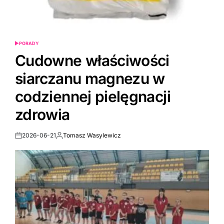
PORADY
POSTED
IN
Cudowne właściwości
siarczanu magnezu w
codziennej pielęgnacji
zdrowia
2026-06-21
Tomasz Wasylewicz
Post
By:
Date