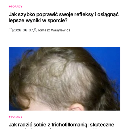
PORADY
POSTED
IN
Jak szybko poprawić swoje refleksy i osiągnąć
lepsze wyniki w sporcie?
2026-06-07
Tomasz Wasylewicz
Post
By:
Date
PORADY
POSTED
IN
Jak radzić sobie z trichotillomanią: skuteczne