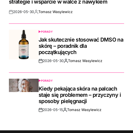
strategie i wsparcie w walce z nawykiem
2026-05-30
Tomasz Wasylewicz
Post
By:
Date
PORADY
POSTED
IN
Jak skutecznie stosować DMSO na
skórę – poradnik dla
początkujących
2026-05-30
Tomasz Wasylewicz
Post
By:
Date
PORADY
POSTED
IN
Kiedy pekająca skóra na palcach
staje się problemem – przyczyny i
sposoby pielęgnacji
2026-05-15
Tomasz Wasylewicz
Post
By:
Date