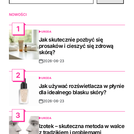
NOWOŚCI
1
URODA
POSTED
IN
Jak skutecznie pozbyć się
prosaków i cieszyć się zdrową
skórą?
2026-06-23
Post
Date
2
URODA
POSTED
IN
Jak używać rozświetlacza w płynie
dla idealnego blasku skóry?
2026-06-23
Post
Date
3
URODA
POSTED
IN
Izotek – skuteczna metoda w walce
z trądzikiem i problemami