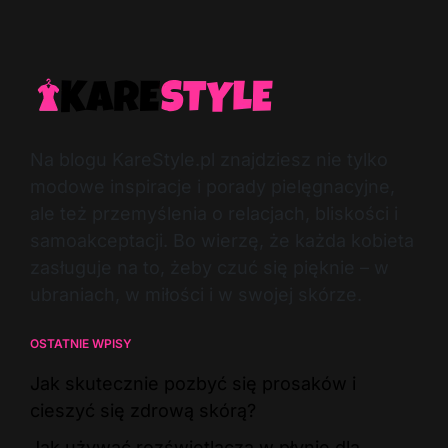
Na blogu KareStyle.pl znajdziesz nie tylko
modowe inspiracje i porady pielęgnacyjne,
ale też przemyślenia o relacjach, bliskości i
samoakceptacji. Bo wierzę, że każda kobieta
zasługuje na to, żeby czuć się pięknie – w
ubraniach, w miłości i w swojej skórze.
OSTATNIE WPISY
Jak skutecznie pozbyć się prosaków i
cieszyć się zdrową skórą?
Jak używać rozświetlacza w płynie dla