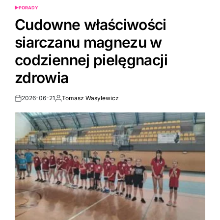
PORADY
POSTED
IN
Cudowne właściwości
siarczanu magnezu w
codziennej pielęgnacji
zdrowia
2026-06-21
Tomasz Wasylewicz
Post
By:
Date