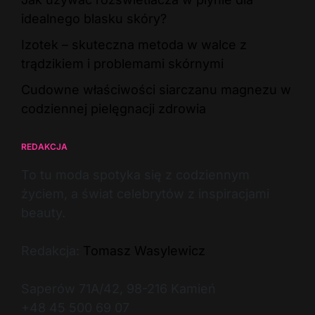
idealnego blasku skóry?
Izotek – skuteczna metoda w walce z
trądzikiem i problemami skórnymi
Cudowne właściwości siarczanu magnezu w
codziennej pielęgnacji zdrowia
REDAKCJA
To tu moda spotyka się z codziennym
życiem, a świat celebrytów z inspiracjami
beauty.
Redakcja:
Tomasz Wasylewicz
Saperów 71A/42, 98-216 Kamień
+48 45 500 69 07