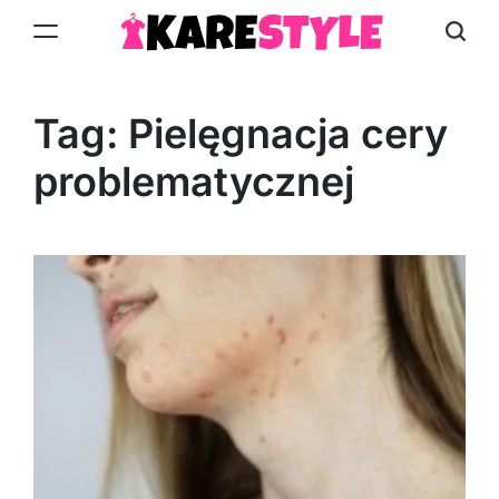
Skip
to
KareStyle.pl
content
Tag:
Pielęgnacja cery
problematycznej