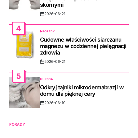
skórnymi
2026-06-21
Post
Date
4
PORADY
POSTED
IN
Cudowne właściwości siarczanu
magnezu w codziennej pielęgnacji
zdrowia
2026-06-21
Post
Date
5
URODA
POSTED
IN
Odkryj tajniki mikrodermabrazji w
domu dla pięknej cery
2026-06-19
Post
Date
PORADY