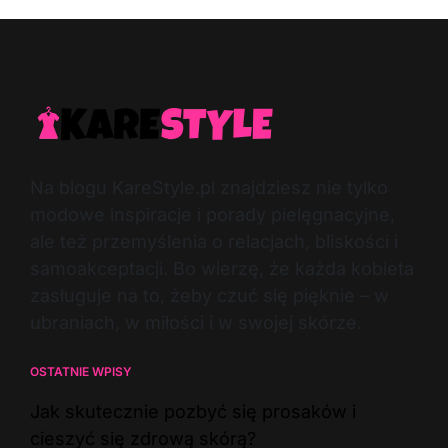
Na blogu KareStyle.pl znajdziesz nie tylko
modowe inspiracje i porady pielęgnacyjne,
ale też przemyślenia o relacjach, bliskości i
samoakceptacji. Bo wierzę, że każda kobieta
zasługuje na to, żeby czuć się pięknie – w
ubraniach, w miłości i w swojej skórze.
OSTATNIE WPISY
Jak skutecznie pozbyć się prosaków i
cieszyć się zdrową skórą?