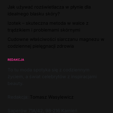
Jak używać rozświetlacza w płynie dla
idealnego blasku skóry?
Izotek – skuteczna metoda w walce z
trądzikiem i problemami skórnymi
Cudowne właściwości siarczanu magnezu w
codziennej pielęgnacji zdrowia
REDAKCJA
To tu moda spotyka się z codziennym
życiem, a świat celebrytów z inspiracjami
beauty.
Redakcja:
Tomasz Wasylewicz
Saperów 71A/42, 98-216 Kamień