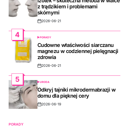
Izotek – skuteczna metoda w walce
z trądzikiem i problemami
skórnymi
2026-06-21
Post
Date
4
PORADY
POSTED
IN
Cudowne właściwości siarczanu
magnezu w codziennej pielęgnacji
zdrowia
2026-06-21
Post
Date
5
URODA
POSTED
IN
Odkryj tajniki mikrodermabrazji w
domu dla pięknej cery
2026-06-19
Post
Date
PORADY