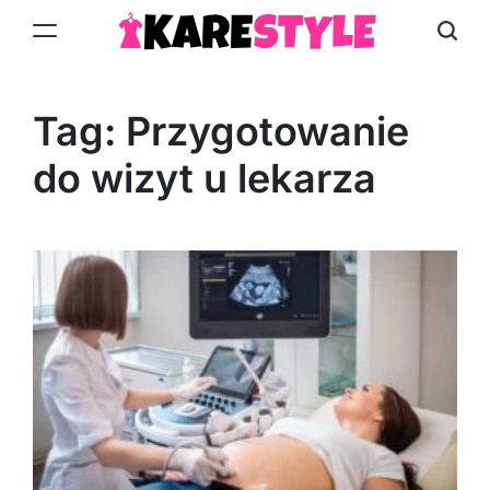
Skip
to
KareStyle.pl
content
Tag:
Przygotowanie
do wizyt u lekarza