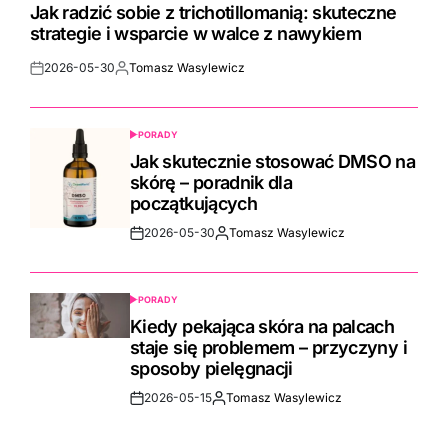
IN
Jak radzić sobie z trichotillomanią: skuteczne
strategie i wsparcie w walce z nawykiem
2026-05-30
Tomasz Wasylewicz
Post
By:
Date
PORADY
POSTED
IN
Jak skutecznie stosować DMSO na
skórę – poradnik dla
początkujących
2026-05-30
Tomasz Wasylewicz
Post
By:
Date
PORADY
POSTED
IN
Kiedy pekająca skóra na palcach
staje się problemem – przyczyny i
sposoby pielęgnacji
2026-05-15
Tomasz Wasylewicz
Post
By:
Date