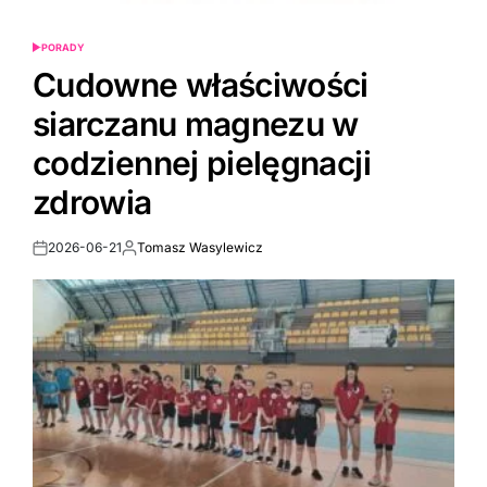
PORADY
POSTED
IN
Cudowne właściwości
siarczanu magnezu w
codziennej pielęgnacji
zdrowia
2026-06-21
Tomasz Wasylewicz
Post
By:
Date