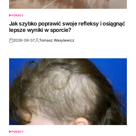
PORADY
POSTED
IN
Jak szybko poprawić swoje refleksy i osiągnąć
lepsze wyniki w sporcie?
2026-06-07
Tomasz Wasylewicz
Post
By:
Date
PORADY
POSTED