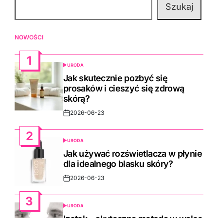
Szukaj
NOWOŚCI
1
URODA
POSTED
IN
Jak skutecznie pozbyć się
prosaków i cieszyć się zdrową
skórą?
2026-06-23
Post
Date
2
URODA
POSTED
IN
Jak używać rozświetlacza w płynie
dla idealnego blasku skóry?
2026-06-23
Post
Date
3
URODA
POSTED
IN