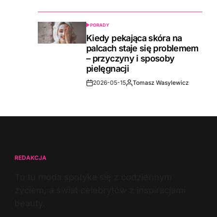
Date
PORADY
POSTED
IN
Kiedy pekająca skóra na
palcach staje się problemem
– przyczyny i sposoby
pielęgnacji
2026-05-15
Tomasz Wasylewicz
Post
By:
Date
REDAKCJA
To tu moda spotyka się z codziennym
życiem, a świat celebrytów z inspiracjami
beauty.