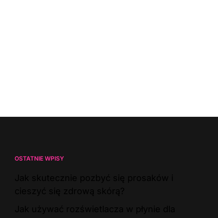
OSTATNIE WPISY
Jak skutecznie pozbyć się prosaków i
cieszyć się zdrową skórą?
Jak używać rozświetlacza w płynie dla