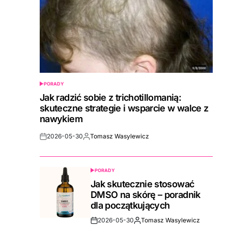
PORADY
POSTED
IN
Jak radzić sobie z trichotillomanią:
skuteczne strategie i wsparcie w walce z
nawykiem
2026-05-30
Tomasz Wasylewicz
Post
By:
Date
PORADY
POSTED
IN
Jak skutecznie stosować
DMSO na skórę – poradnik
dla początkujących
2026-05-30
Tomasz Wasylewicz
Post
By: