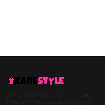
Na blogu KareStyle.pl znajdziesz nie tylko
modowe inspiracje i porady pielęgnacyjne,