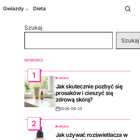
Gwiazdy
Dieta
Szukaj
Szukaj
NOWOŚCI
1
URODA
POSTED
IN
Jak skutecznie pozbyć się
prosaków i cieszyć się
zdrową skórą?
2026-06-23
Post
Date
2
URODA
POSTED
IN
Jak używać rozświetlacza w