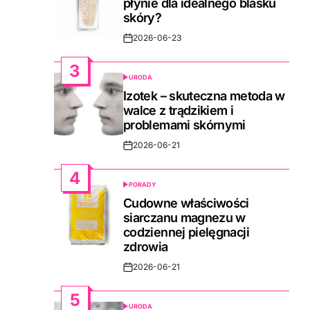
płynie dla idealnego blasku
skóry?
2026-06-23
Post
Date
3
URODA
POSTED
IN
Izotek – skuteczna metoda w
walce z trądzikiem i
problemami skórnymi
2026-06-21
Post
Date
4
PORADY
POSTED
IN
Cudowne właściwości
siarczanu magnezu w
codziennej pielęgnacji
zdrowia
2026-06-21
Post
Date
5
URODA
POSTED