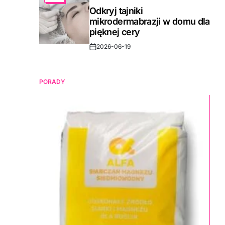
IN
Odkryj tajniki
mikrodermabrazji w domu dla
pięknej cery
2026-06-19
Post
Date
PORADY