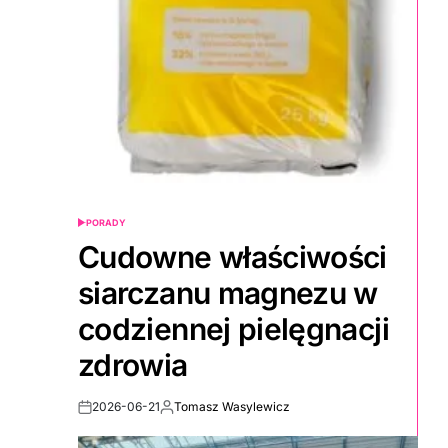
PORADY
POSTED
IN
Cudowne właściwości
siarczanu magnezu w
codziennej pielęgnacji
zdrowia
2026-06-21
Tomasz Wasylewicz
Post
By:
Date