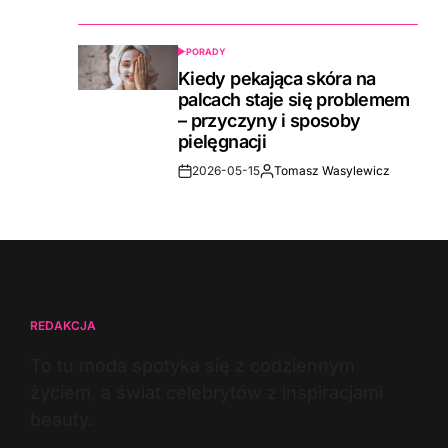
Date
PORADY
POSTED
IN
Kiedy pekająca skóra na
palcach staje się problemem
– przyczyny i sposoby
pielęgnacji
2026-05-15
Tomasz Wasylewicz
Post
By:
Date
REDAKCJA
To tu moda spotyka się z codziennym
życiem, a świat celebrytów z inspiracjami
beauty.