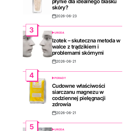
płynie dla idealnego blasku
skóry?
2026-06-23
Post
Date
3
URODA
POSTED
IN
Izotek – skuteczna metoda w
walce z trądzikiem i
problemami skórnymi
2026-06-21
Post
Date
4
PORADY
POSTED
IN
Cudowne właściwości
siarczanu magnezu w
codziennej pielęgnacji
zdrowia
2026-06-21
Post
Date
5
URODA
POSTED