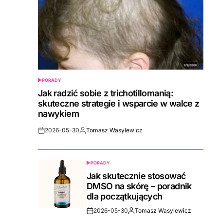
PORADY
POSTED
IN
Jak radzić sobie z trichotillomanią:
skuteczne strategie i wsparcie w walce z
nawykiem
2026-05-30
Tomasz Wasylewicz
Post
By:
Date
PORADY
POSTED
IN
Jak skutecznie stosować
DMSO na skórę – poradnik
dla początkujących
2026-05-30
Tomasz Wasylewicz
Post
By: