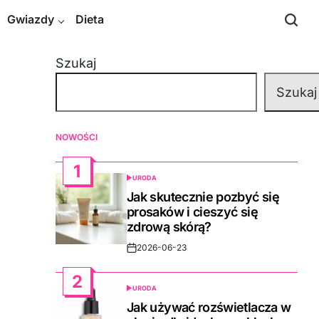
Gwiazdy
Dieta
Szukaj
Szukaj
NOWOŚCI
1
URODA
POSTED
IN
Jak skutecznie pozbyć się
prosaków i cieszyć się
zdrową skórą?
2026-06-23
Post
Date
2
URODA
POSTED
IN
Jak używać rozświetlacza w