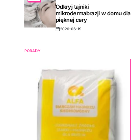
IN
Odkryj tajniki
mikrodermabrazji w domu dla
pięknej cery
2026-06-19
Post
Date
PORADY