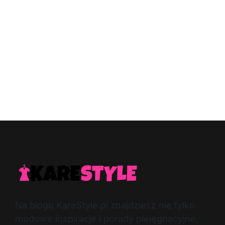
Na blogu KareStyle.pl znajdziesz nie tylko
modowe inspiracje i porady pielęgnacyjne,