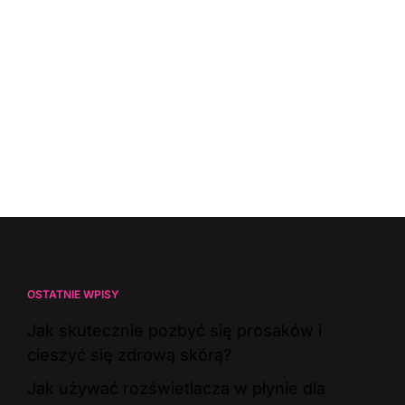
OSTATNIE WPISY
Jak skutecznie pozbyć się prosaków i
cieszyć się zdrową skórą?
Jak używać rozświetlacza w płynie dla