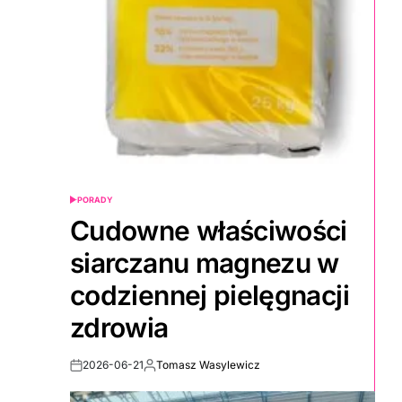
PORADY
POSTED
IN
Cudowne właściwości
siarczanu magnezu w
codziennej pielęgnacji
zdrowia
2026-06-21
Tomasz Wasylewicz
Post
By:
Date