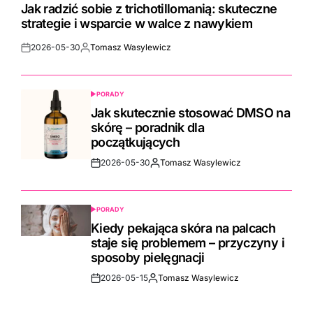
IN
Jak radzić sobie z trichotillomanią: skuteczne
strategie i wsparcie w walce z nawykiem
2026-05-30
Tomasz Wasylewicz
Post
By:
Date
PORADY
POSTED
IN
Jak skutecznie stosować DMSO na
skórę – poradnik dla
początkujących
2026-05-30
Tomasz Wasylewicz
Post
By:
Date
PORADY
POSTED
IN
Kiedy pekająca skóra na palcach
staje się problemem – przyczyny i
sposoby pielęgnacji
2026-05-15
Tomasz Wasylewicz
Post
By:
Date