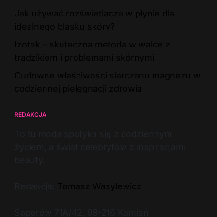
Jak używać rozświetlacza w płynie dla
idealnego blasku skóry?
Izotek – skuteczna metoda w walce z
trądzikiem i problemami skórnymi
Cudowne właściwości siarczanu magnezu w
codziennej pielęgnacji zdrowia
REDAKCJA
To tu moda spotyka się z codziennym
życiem, a świat celebrytów z inspiracjami
beauty.
Redakcja:
Tomasz Wasylewicz
Saperów 71A/42, 98-216 Kamień