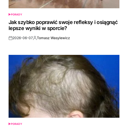
PORADY
POSTED
IN
Jak szybko poprawić swoje refleksy i osiągnąć
lepsze wyniki w sporcie?
2026-06-07
Tomasz Wasylewicz
Post
By:
Date
PORADY
POSTED