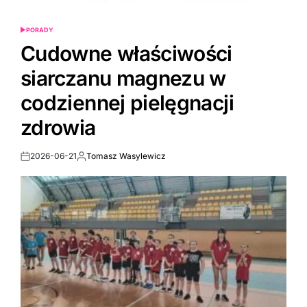
PORADY
POSTED
IN
Cudowne właściwości
siarczanu magnezu w
codziennej pielęgnacji
zdrowia
2026-06-21
Tomasz Wasylewicz
Post
By:
Date