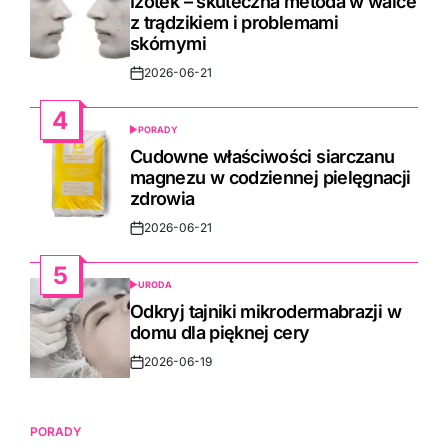
Izotek – skuteczna metoda w walce
z trądzikiem i problemami
skórnymi
2026-06-21
Post
Date
4
PORADY
POSTED
IN
Cudowne właściwości siarczanu
magnezu w codziennej pielęgnacji
zdrowia
2026-06-21
Post
Date
5
URODA
POSTED
IN
Odkryj tajniki mikrodermabrazji w
domu dla pięknej cery
2026-06-19
Post
Date
PORADY