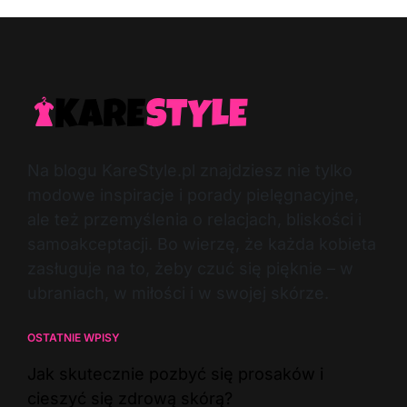
Na blogu KareStyle.pl znajdziesz nie tylko
modowe inspiracje i porady pielęgnacyjne,
ale też przemyślenia o relacjach, bliskości i
samoakceptacji. Bo wierzę, że każda kobieta
zasługuje na to, żeby czuć się pięknie – w
ubraniach, w miłości i w swojej skórze.
OSTATNIE WPISY
Jak skutecznie pozbyć się prosaków i
cieszyć się zdrową skórą?