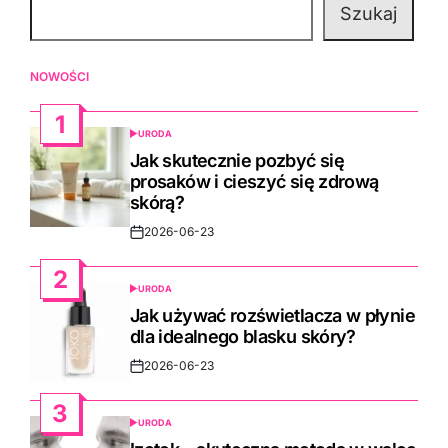
Szukaj
NOWOŚCI
1
URODA
POSTED
IN
Jak skutecznie pozbyć się
prosaków i cieszyć się zdrową
skórą?
2026-06-23
Post
Date
2
URODA
POSTED
IN
Jak używać rozświetlacza w płynie
dla idealnego blasku skóry?
2026-06-23
Post
Date
3
URODA
POSTED
IN