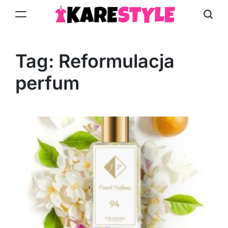
Skip
to
KareStyle.pl
content
Tag:
Reformulacja
perfum