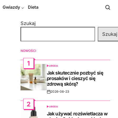
Gwiazdy
Dieta
Szukaj
Szukaj
NOWOŚCI
1
URODA
POSTED
IN
Jak skutecznie pozbyć się
prosaków i cieszyć się
zdrową skórą?
2026-06-23
Post
Date
2
URODA
POSTED
IN
Jak używać rozświetlacza w