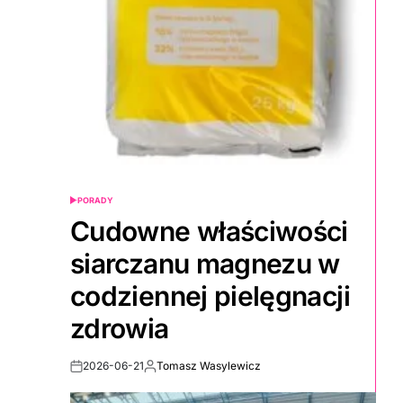
PORADY
POSTED
IN
Cudowne właściwości
siarczanu magnezu w
codziennej pielęgnacji
zdrowia
2026-06-21
Tomasz Wasylewicz
Post
By:
Date