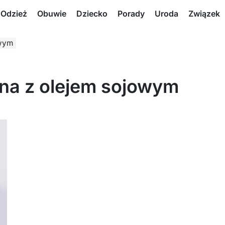
Odzież
Obuwie
Dziecko
Porady
Uroda
Związek
owym
jna z olejem sojowym