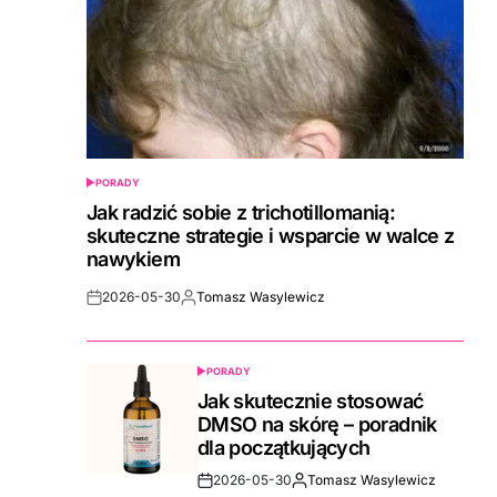
PORADY
POSTED
IN
Jak radzić sobie z trichotillomanią:
skuteczne strategie i wsparcie w walce z
nawykiem
2026-05-30
Tomasz Wasylewicz
Post
By:
Date
PORADY
POSTED
IN
Jak skutecznie stosować
DMSO na skórę – poradnik
dla początkujących
2026-05-30
Tomasz Wasylewicz
Post
By: