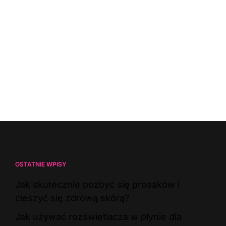
OSTATNIE WPISY
Jak skutecznie pozbyć się prosaków i
cieszyć się zdrową skórą?
Jak używać rozświetlacza w płynie dla