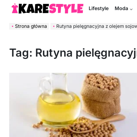
Skip
Lifestyle
Moda
to
KareStyle.pl
content
Strona główna
Rutyna pielęgnacyjna z olejem soj
Tag:
Rutyna pielęgnacy