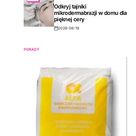
IN
Odkryj tajniki
mikrodermabrazji w domu dla
pięknej cery
2026-06-19
Post
Date
PORADY