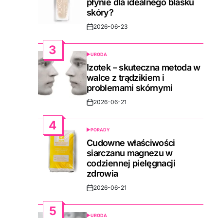
płynie dla idealnego blasku
skóry?
2026-06-23
Post
Date
3
URODA
POSTED
IN
Izotek – skuteczna metoda w
walce z trądzikiem i
problemami skórnymi
2026-06-21
Post
Date
4
PORADY
POSTED
IN
Cudowne właściwości
siarczanu magnezu w
codziennej pielęgnacji
zdrowia
2026-06-21
Post
Date
5
URODA
POSTED