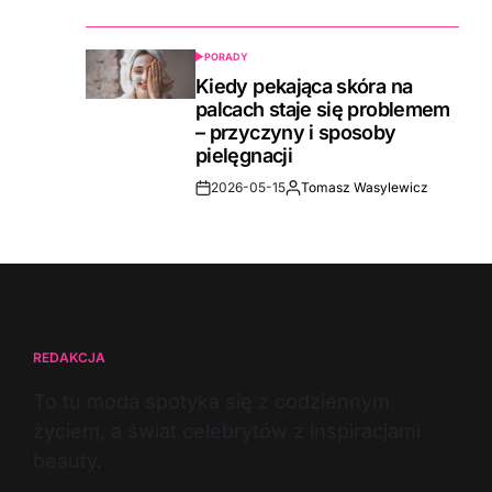
Date
PORADY
POSTED
IN
Kiedy pekająca skóra na
palcach staje się problemem
– przyczyny i sposoby
pielęgnacji
2026-05-15
Tomasz Wasylewicz
Post
By:
Date
REDAKCJA
To tu moda spotyka się z codziennym
życiem, a świat celebrytów z inspiracjami
beauty.