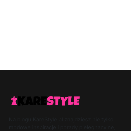
Na blogu KareStyle.pl znajdziesz nie tylko
modowe inspiracje i porady pielęgnacyjne,