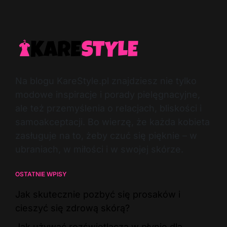
Na blogu KareStyle.pl znajdziesz nie tylko
modowe inspiracje i porady pielęgnacyjne,
ale też przemyślenia o relacjach, bliskości i
samoakceptacji. Bo wierzę, że każda kobieta
zasługuje na to, żeby czuć się pięknie – w
ubraniach, w miłości i w swojej skórze.
OSTATNIE WPISY
Jak skutecznie pozbyć się prosaków i
cieszyć się zdrową skórą?
Jak używać rozświetlacza w płynie dla