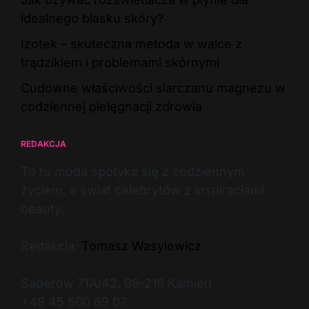
idealnego blasku skóry?
Izotek – skuteczna metoda w walce z
trądzikiem i problemami skórnymi
Cudowne właściwości siarczanu magnezu w
codziennej pielęgnacji zdrowia
REDAKCJA
To tu moda spotyka się z codziennym
życiem, a świat celebrytów z inspiracjami
beauty.
Redakcja:
Tomasz Wasylewicz
Saperów 71A/42, 98-216 Kamień
+48 45 500 69 07