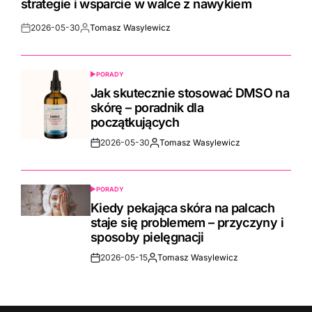
strategie i wsparcie w walce z nawykiem
2026-05-30
Tomasz Wasylewicz
Post
By:
Date
PORADY
POSTED
IN
Jak skutecznie stosować DMSO na
skórę – poradnik dla
początkujących
2026-05-30
Tomasz Wasylewicz
Post
By:
Date
PORADY
POSTED
IN
Kiedy pekająca skóra na palcach
staje się problemem – przyczyny i
sposoby pielęgnacji
2026-05-15
Tomasz Wasylewicz
Post
By:
Date