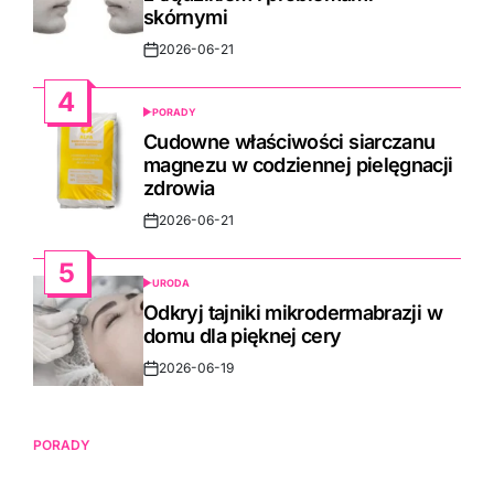
skórnymi
2026-06-21
Post
Date
4
PORADY
POSTED
IN
Cudowne właściwości siarczanu
magnezu w codziennej pielęgnacji
zdrowia
2026-06-21
Post
Date
5
URODA
POSTED
IN
Odkryj tajniki mikrodermabrazji w
domu dla pięknej cery
2026-06-19
Post
Date
PORADY