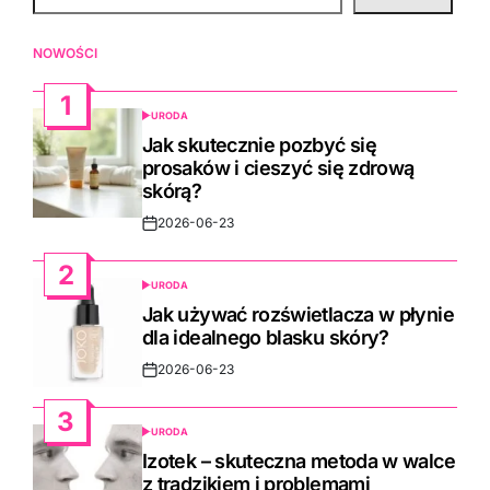
NOWOŚCI
1
URODA
POSTED
IN
Jak skutecznie pozbyć się
prosaków i cieszyć się zdrową
skórą?
2026-06-23
Post
Date
2
URODA
POSTED
IN
Jak używać rozświetlacza w płynie
dla idealnego blasku skóry?
2026-06-23
Post
Date
3
URODA
POSTED
IN
Izotek – skuteczna metoda w walce
z trądzikiem i problemami