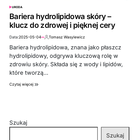
URODA
POSTED
IN
Bariera hydrolipidowa skóry –
klucz do zdrowej i pięknej cery
Data:
2025-05-04
Tomasz Wasylewicz
Autor:
Bariera hydrolipidowa, znana jako płaszcz
hydrolipidowy, odgrywa kluczową rolę w
zdrowiu skóry. Składa się z wody i lipidów,
które tworzą…
Czytaj więcej
Szukaj
Szukaj