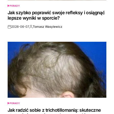
PORADY
POSTED
IN
Jak szybko poprawić swoje refleksy i osiągnąć
lepsze wyniki w sporcie?
2026-06-07
Tomasz Wasylewicz
Post
By:
Date
PORADY
POSTED
IN
Jak radzić sobie z trichotillomanią: skuteczne