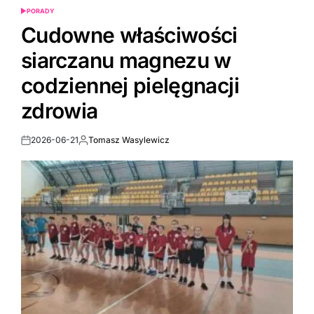
PORADY
POSTED
IN
Cudowne właściwości
siarczanu magnezu w
codziennej pielęgnacji
zdrowia
2026-06-21
Tomasz Wasylewicz
Post
By:
Date