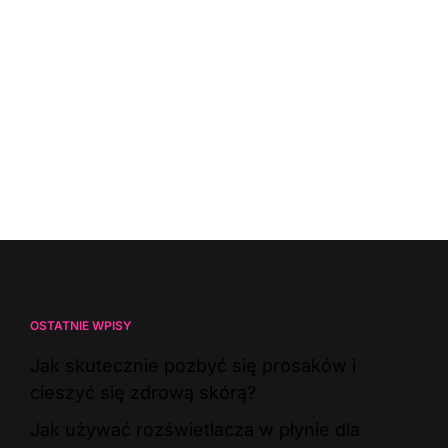
OSTATNIE WPISY
Jak skutecznie pozbyć się prosaków i
cieszyć się zdrową skórą?
Jak używać rozświetlacza w płynie dla