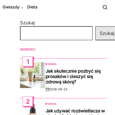
Gwiazdy
Dieta
Szukaj
Szukaj
NOWOŚCI
1
URODA
POSTED
IN
Jak skutecznie pozbyć się
prosaków i cieszyć się
zdrową skórą?
2026-06-23
Post
Date
2
URODA
POSTED
IN
Jak używać rozświetlacza w