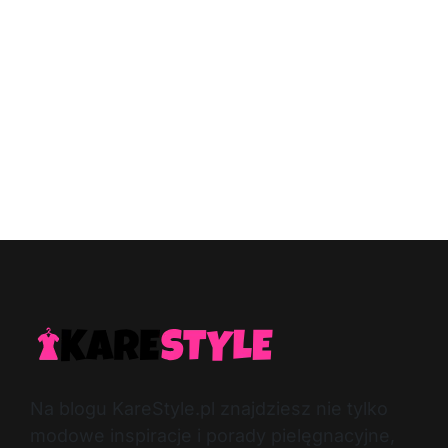
Na blogu KareStyle.pl znajdziesz nie tylko
modowe inspiracje i porady pielęgnacyjne,