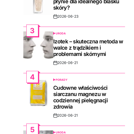
płynie dla idealnego blasku
skóry?
2026-06-23
Post
Date
3
URODA
POSTED
IN
Izotek – skuteczna metoda w
walce z trądzikiem i
problemami skórnymi
2026-06-21
Post
Date
4
PORADY
POSTED
IN
Cudowne właściwości
siarczanu magnezu w
codziennej pielęgnacji
zdrowia
2026-06-21
Post
Date
5
URODA
POSTED