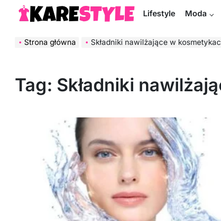
Skip
Lifestyle
Moda
to
KareStyle.pl
content
Strona główna
Składniki nawilżające w kosmetyka
Tag:
Składniki nawilża