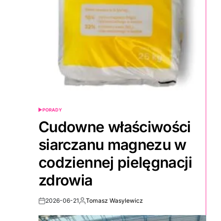
PORADY
POSTED
IN
Cudowne właściwości
siarczanu magnezu w
codziennej pielęgnacji
zdrowia
2026-06-21
Tomasz Wasylewicz
Post
By:
Date