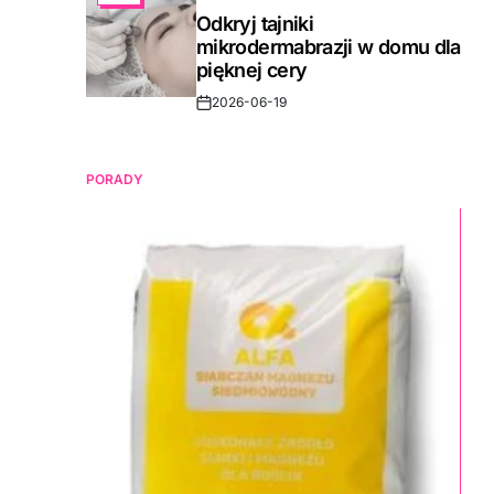
IN
Odkryj tajniki
mikrodermabrazji w domu dla
pięknej cery
2026-06-19
Post
Date
PORADY