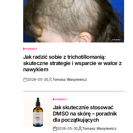
PORADY
POSTED
IN
Jak radzić sobie z trichotillomanią:
skuteczne strategie i wsparcie w walce z
nawykiem
2026-05-30
Tomasz Wasylewicz
Post
By:
Date
PORADY
POSTED
IN
Jak skutecznie stosować
DMSO na skórę – poradnik
dla początkujących
2026-05-30
Tomasz Wasylewicz
Post
By: