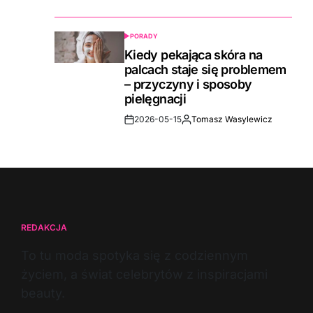
Date
PORADY
POSTED
IN
Kiedy pekająca skóra na
palcach staje się problemem
– przyczyny i sposoby
pielęgnacji
2026-05-15
Tomasz Wasylewicz
Post
By:
Date
REDAKCJA
To tu moda spotyka się z codziennym
życiem, a świat celebrytów z inspiracjami
beauty.