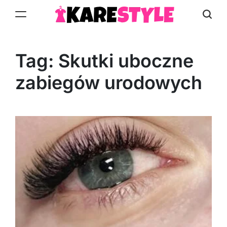
Skip
to
KareStyle.pl
content
Tag:
Skutki uboczne
zabiegów urodowych