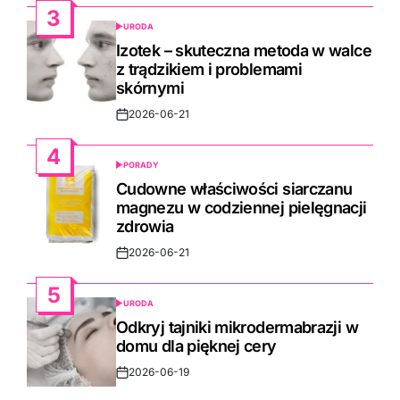
3
URODA
POSTED
IN
Izotek – skuteczna metoda w walce
z trądzikiem i problemami
skórnymi
2026-06-21
Post
Date
4
PORADY
POSTED
IN
Cudowne właściwości siarczanu
magnezu w codziennej pielęgnacji
zdrowia
2026-06-21
Post
Date
5
URODA
POSTED
IN
Odkryj tajniki mikrodermabrazji w
domu dla pięknej cery
2026-06-19
Post
Date