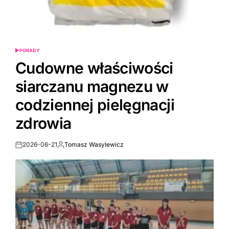
PORADY
POSTED
IN
Cudowne właściwości
siarczanu magnezu w
codziennej pielęgnacji
zdrowia
2026-06-21
Tomasz Wasylewicz
Post
By:
Date