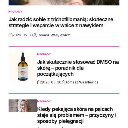
PORADY
POSTED
IN
Jak radzić sobie z trichotillomanią: skuteczne
strategie i wsparcie w walce z nawykiem
2026-05-30
Tomasz Wasylewicz
Post
By:
Date
PORADY
POSTED
IN
Jak skutecznie stosować DMSO na
skórę – poradnik dla
początkujących
2026-05-30
Tomasz Wasylewicz
Post
By:
Date
PORADY
POSTED
IN
Kiedy pekająca skóra na palcach
staje się problemem – przyczyny i
sposoby pielęgnacji