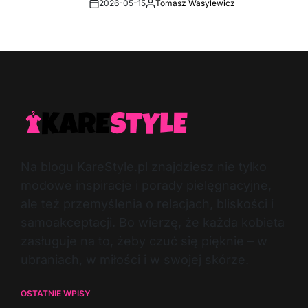
2026-05-15
Tomasz Wasylewicz
Post
By:
Date
Na blogu KareStyle.pl znajdziesz nie tylko
modowe inspiracje i porady pielęgnacyjne,
ale też przemyślenia o relacjach, bliskości i
samoakceptacji. Bo wierzę, że każda kobieta
zasługuje na to, żeby czuć się pięknie – w
ubraniach, w miłości i w swojej skórze.
OSTATNIE WPISY