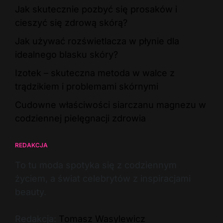
Jak skutecznie pozbyć się prosaków i
cieszyć się zdrową skórą?
Jak używać rozświetlacza w płynie dla
idealnego blasku skóry?
Izotek – skuteczna metoda w walce z
trądzikiem i problemami skórnymi
Cudowne właściwości siarczanu magnezu w
codziennej pielęgnacji zdrowia
REDAKCJA
To tu moda spotyka się z codziennym
życiem, a świat celebrytów z inspiracjami
beauty.
Redakcja:
Tomasz Wasylewicz