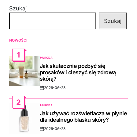
Szukaj
Szukaj
NOWOŚCI
1
URODA
POSTED
IN
Jak skutecznie pozbyć się
prosaków i cieszyć się zdrową
skórą?
2026-06-23
Post
Date
2
URODA
POSTED
IN
Jak używać rozświetlacza w płynie
dla idealnego blasku skóry?
2026-06-23
Post
Date