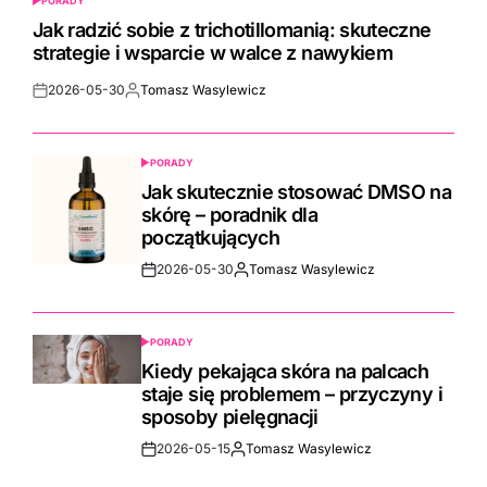
PORADY
POSTED
IN
Jak radzić sobie z trichotillomanią: skuteczne
strategie i wsparcie w walce z nawykiem
2026-05-30
Tomasz Wasylewicz
Post
By:
Date
PORADY
POSTED
IN
Jak skutecznie stosować DMSO na
skórę – poradnik dla
początkujących
2026-05-30
Tomasz Wasylewicz
Post
By:
Date
PORADY
POSTED
IN
Kiedy pekająca skóra na palcach
staje się problemem – przyczyny i
sposoby pielęgnacji
2026-05-15
Tomasz Wasylewicz
Post
By:
Date