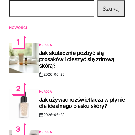
Szukaj
NOWOŚCI
1
URODA
POSTED
IN
Jak skutecznie pozbyć się
prosaków i cieszyć się zdrową
skórą?
2026-06-23
Post
Date
2
URODA
POSTED
IN
Jak używać rozświetlacza w płynie
dla idealnego blasku skóry?
2026-06-23
Post
Date
3
URODA
POSTED