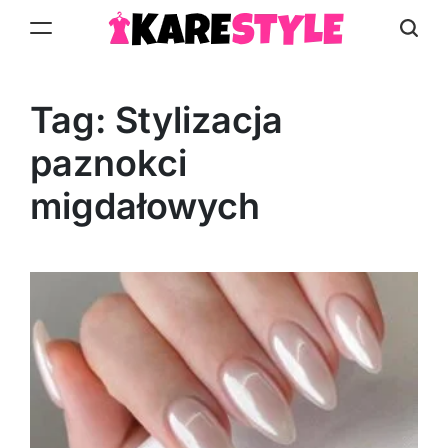
Skip
to
KareStyle.pl
content
Tag:
Stylizacja
paznokci
migdałowych