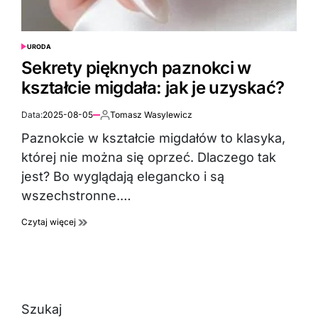
URODA
POSTED
IN
Sekrety pięknych paznokci w
kształcie migdała: jak je uzyskać?
Data:
2025-08-05
Tomasz Wasylewicz
Autor:
Paznokcie w kształcie migdałów to klasyka,
której nie można się oprzeć. Dlaczego tak
jest? Bo wyglądają elegancko i są
wszechstronne.…
Czytaj więcej
Szukaj