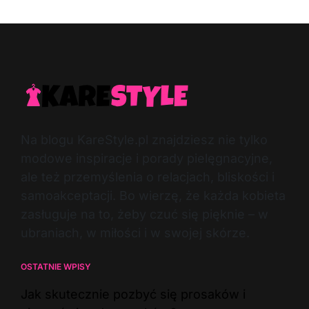
Na blogu KareStyle.pl znajdziesz nie tylko
modowe inspiracje i porady pielęgnacyjne,
ale też przemyślenia o relacjach, bliskości i
samoakceptacji. Bo wierzę, że każda kobieta
zasługuje na to, żeby czuć się pięknie – w
ubraniach, w miłości i w swojej skórze.
OSTATNIE WPISY
Jak skutecznie pozbyć się prosaków i