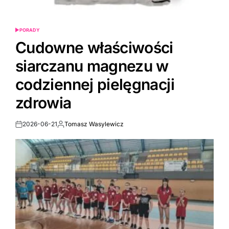
PORADY
POSTED
IN
Cudowne właściwości
siarczanu magnezu w
codziennej pielęgnacji
zdrowia
2026-06-21
Tomasz Wasylewicz
Post
By:
Date