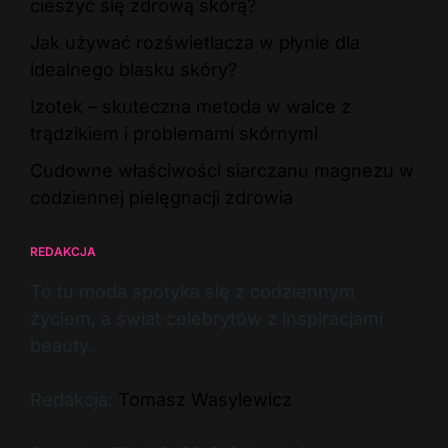
cieszyć się zdrową skórą?
Jak używać rozświetlacza w płynie dla
idealnego blasku skóry?
Izotek – skuteczna metoda w walce z
trądzikiem i problemami skórnymi
Cudowne właściwości siarczanu magnezu w
codziennej pielęgnacji zdrowia
REDAKCJA
To tu moda spotyka się z codziennym
życiem, a świat celebrytów z inspiracjami
beauty.
Redakcja:
Tomasz Wasylewicz