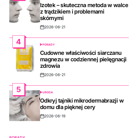
IN
Izotek – skuteczna metoda w walce
z trądzikiem i problemami
skórnymi
2026-06-21
Post
Date
4
PORADY
POSTED
IN
Cudowne właściwości siarczanu
magnezu w codziennej pielęgnacji
zdrowia
2026-06-21
Post
Date
5
URODA
POSTED
IN
Odkryj tajniki mikrodermabrazji w
domu dla pięknej cery
2026-06-19
Post
Date
PORADY