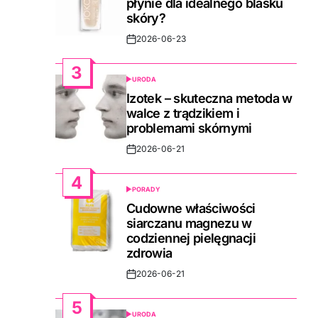
płynie dla idealnego blasku
skóry?
2026-06-23
Post
Date
3
URODA
POSTED
IN
Izotek – skuteczna metoda w
walce z trądzikiem i
problemami skórnymi
2026-06-21
Post
Date
4
PORADY
POSTED
IN
Cudowne właściwości
siarczanu magnezu w
codziennej pielęgnacji
zdrowia
2026-06-21
Post
Date
5
URODA
POSTED