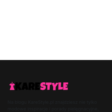
Na blogu KareStyle.pl znajdziesz nie tylko
modowe inspiracje i porady pielęgnacyjne,