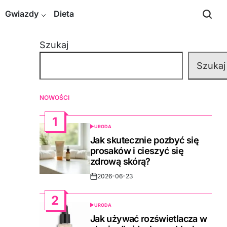
Gwiazdy
Dieta
Szukaj
Szukaj
NOWOŚCI
1
URODA
POSTED
IN
Jak skutecznie pozbyć się
prosaków i cieszyć się
zdrową skórą?
2026-06-23
Post
Date
2
URODA
POSTED
IN
Jak używać rozświetlacza w