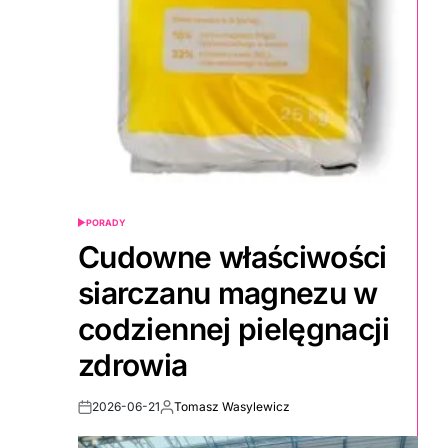
PORADY
POSTED
IN
Cudowne właściwości
siarczanu magnezu w
codziennej pielęgnacji
zdrowia
2026-06-21
Tomasz Wasylewicz
Post
By:
Date