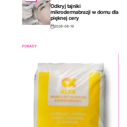
IN
Odkryj tajniki
mikrodermabrazji w domu dla
pięknej cery
2026-06-19
Post
Date
PORADY