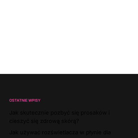
OSTATNIE WPISY
Jak skutecznie pozbyć się prosaków i
cieszyć się zdrową skórą?
Jak używać rozświetlacza w płynie dla