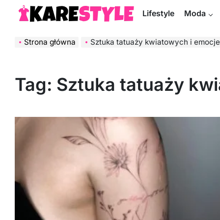
Skip
Lifestyle
Moda
to
KareStyle.pl
content
Strona główna
Sztuka tatuaży kwiatowych i emocje
Tag:
Sztuka tatuaży kw