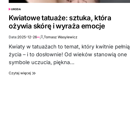
URODA
POSTED
IN
Kwiatowe tatuaże: sztuka, która
ożywia skórę i wyraża emocje
Data:
2025-12-26
Tomasz Wasylewicz
Autor:
Kwiaty w tatuażach to temat, który kwitnie pełnią
życia – i to dosłownie! Od wieków stanowią one
symbole uczucia, piękna…
Czytaj więcej