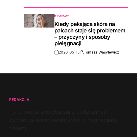
Date
PORADY
POSTED
IN
Kiedy pekająca skóra na
palcach staje się problemem
– przyczyny i sposoby
pielęgnacji
2026-05-15
Tomasz Wasylewicz
Post
By:
Date
REDAKCJA
To tu moda spotyka się z codziennym
życiem, a świat celebrytów z inspiracjami
beauty.