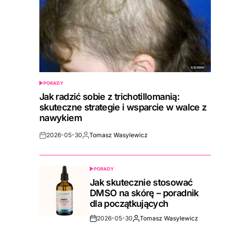
PORADY
POSTED
IN
Jak radzić sobie z trichotillomanią:
skuteczne strategie i wsparcie w walce z
nawykiem
2026-05-30
Tomasz Wasylewicz
Post
By:
Date
PORADY
POSTED
IN
Jak skutecznie stosować
DMSO na skórę – poradnik
dla początkujących
2026-05-30
Tomasz Wasylewicz
Post
By: