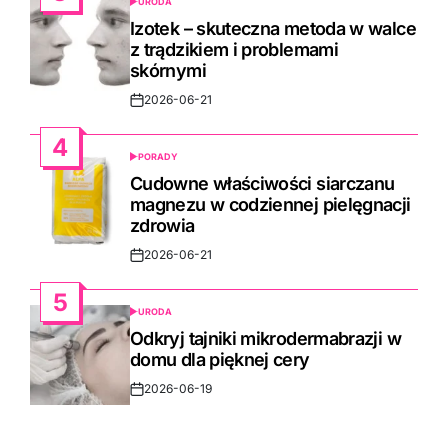
URODA
POSTED
IN
Izotek – skuteczna metoda w walce
z trądzikiem i problemami
skórnymi
2026-06-21
Post
Date
4
PORADY
POSTED
IN
Cudowne właściwości siarczanu
magnezu w codziennej pielęgnacji
zdrowia
2026-06-21
Post
Date
5
URODA
POSTED
IN
Odkryj tajniki mikrodermabrazji w
domu dla pięknej cery
2026-06-19
Post
Date