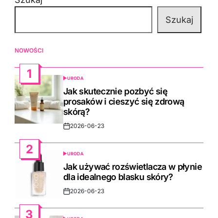
Szukaj
NOWOŚCI
1
URODA
POSTED
IN
Jak skutecznie pozbyć się
prosaków i cieszyć się zdrową
skórą?
2026-06-23
Post
Date
2
URODA
POSTED
IN
Jak używać rozświetlacza w płynie
dla idealnego blasku skóry?
2026-06-23
Post
Date
3