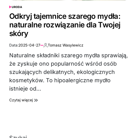
URODA
POSTED
IN
Odkryj tajemnice szarego mydła:
naturalne rozwiązanie dla Twojej
skóry
Data:
2025-04-27
Tomasz Wasylewicz
Autor:
Naturalne składniki szarego mydła sprawiają,
że zyskuje ono popularność wśród osób
szukających delikatnych, ekologicznych
kosmetyków. To hipoalergiczne mydło
istnieje od…
Czytaj więcej
Szukaj