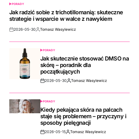
PORADY
POSTED
IN
Jak radzić sobie z trichotillomanią: skuteczne
strategie i wsparcie w walce z nawykiem
2026-05-30
Tomasz Wasylewicz
Post
By:
Date
PORADY
POSTED
IN
Jak skutecznie stosować DMSO na
skórę – poradnik dla
początkujących
2026-05-30
Tomasz Wasylewicz
Post
By:
Date
PORADY
POSTED
IN
Kiedy pekająca skóra na palcach
staje się problemem – przyczyny i
sposoby pielęgnacji
2026-05-15
Tomasz Wasylewicz
Post
By: