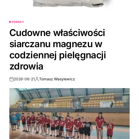
PORADY
POSTED
IN
Cudowne właściwości
siarczanu magnezu w
codziennej pielęgnacji
zdrowia
2026-06-21
Tomasz Wasylewicz
Post
By:
Date