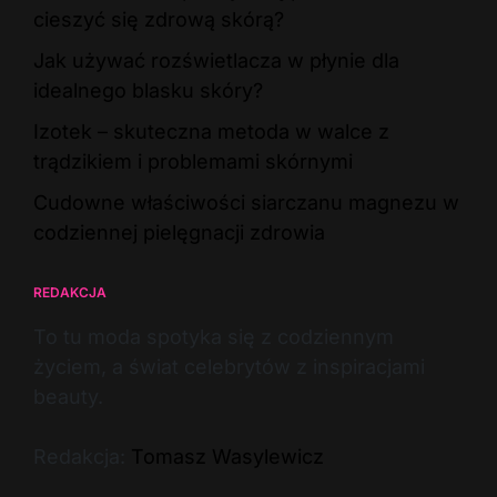
cieszyć się zdrową skórą?
Jak używać rozświetlacza w płynie dla
idealnego blasku skóry?
Izotek – skuteczna metoda w walce z
trądzikiem i problemami skórnymi
Cudowne właściwości siarczanu magnezu w
codziennej pielęgnacji zdrowia
REDAKCJA
To tu moda spotyka się z codziennym
życiem, a świat celebrytów z inspiracjami
beauty.
Redakcja:
Tomasz Wasylewicz