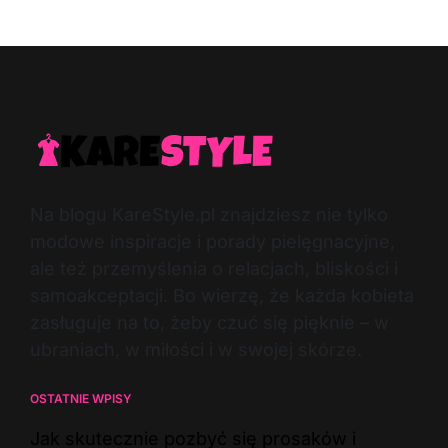
Date
Na blogu KareStyle.pl znajdziesz nie tylko
modowe inspiracje i porady pielęgnacyjne,
ale też przemyślenia o relacjach, bliskości i
samoakceptacji. Bo wierzę, że każda kobieta
zasługuje na to, żeby czuć się pięknie – w
ubraniach, w miłości i w swojej skórze.
OSTATNIE WPISY
Jak skutecznie pozbyć się prosaków i