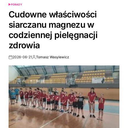
PORADY
POSTED
IN
Cudowne właściwości
siarczanu magnezu w
codziennej pielęgnacji
zdrowia
2026-06-21
Tomasz Wasylewicz
Post
By:
Date