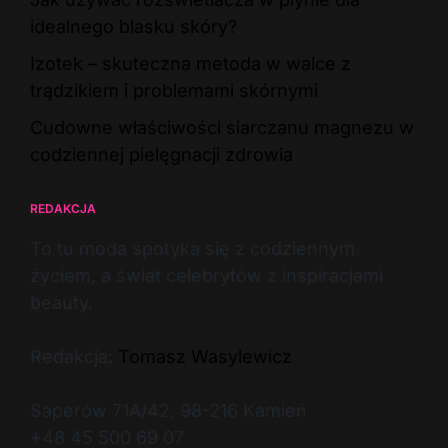
idealnego blasku skóry?
Izotek – skuteczna metoda w walce z
trądzikiem i problemami skórnymi
Cudowne właściwości siarczanu magnezu w
codziennej pielęgnacji zdrowia
REDAKCJA
To tu moda spotyka się z codziennym
życiem, a świat celebrytów z inspiracjami
beauty.
Redakcja:
Tomasz Wasylewicz
Saperów 71A/42, 98-216 Kamień
+48 45 500 69 07