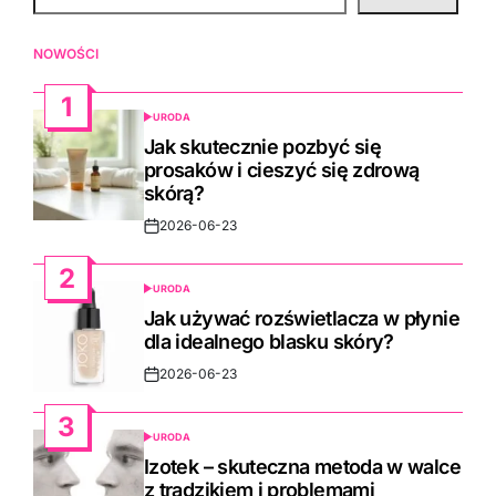
NOWOŚCI
1
URODA
POSTED
IN
Jak skutecznie pozbyć się
prosaków i cieszyć się zdrową
skórą?
2026-06-23
Post
Date
2
URODA
POSTED
IN
Jak używać rozświetlacza w płynie
dla idealnego blasku skóry?
2026-06-23
Post
Date
3
URODA
POSTED
IN
Izotek – skuteczna metoda w walce
z trądzikiem i problemami