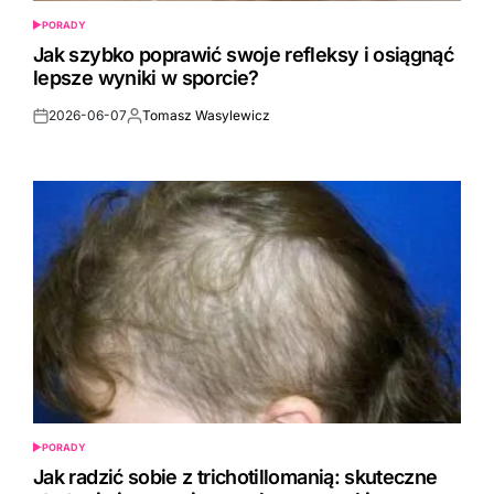
PORADY
POSTED
IN
Jak szybko poprawić swoje refleksy i osiągnąć
lepsze wyniki w sporcie?
2026-06-07
Tomasz Wasylewicz
Post
By:
Date
PORADY
POSTED
IN
Jak radzić sobie z trichotillomanią: skuteczne