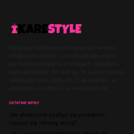
Na blogu KareStyle.pl znajdziesz nie tylko
modowe inspiracje i porady pielęgnacyjne,
ale też przemyślenia o relacjach, bliskości i
samoakceptacji. Bo wierzę, że każda kobieta
zasługuje na to, żeby czuć się pięknie – w
ubraniach, w miłości i w swojej skórze.
OSTATNIE WPISY
Jak skutecznie pozbyć się prosaków i
cieszyć się zdrową skórą?
Jak używać rozświetlacza w płynie dla