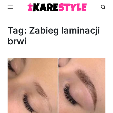
Skip
to
KareStyle.pl
content
Tag:
Zabieg laminacji
brwi