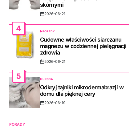
skórnymi
2026-06-21
Post
Date
4
PORADY
POSTED
IN
Cudowne właściwości siarczanu
magnezu w codziennej pielęgnacji
zdrowia
2026-06-21
Post
Date
5
URODA
POSTED
IN
Odkryj tajniki mikrodermabrazji w
domu dla pięknej cery
2026-06-19
Post
Date
PORADY