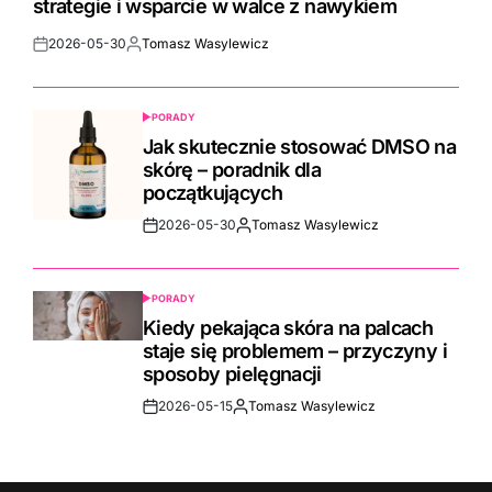
strategie i wsparcie w walce z nawykiem
2026-05-30
Tomasz Wasylewicz
Post
By:
Date
PORADY
POSTED
IN
Jak skutecznie stosować DMSO na
skórę – poradnik dla
początkujących
2026-05-30
Tomasz Wasylewicz
Post
By:
Date
PORADY
POSTED
IN
Kiedy pekająca skóra na palcach
staje się problemem – przyczyny i
sposoby pielęgnacji
2026-05-15
Tomasz Wasylewicz
Post
By:
Date