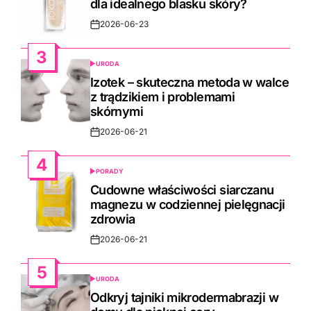
dla idealnego blasku skóry?
2026-06-23
Post
Date
3
URODA
POSTED
IN
Izotek – skuteczna metoda w walce
z trądzikiem i problemami
skórnymi
2026-06-21
Post
Date
4
PORADY
POSTED
IN
Cudowne właściwości siarczanu
magnezu w codziennej pielęgnacji
zdrowia
2026-06-21
Post
Date
5
URODA
POSTED
IN
Odkryj tajniki mikrodermabrazji w