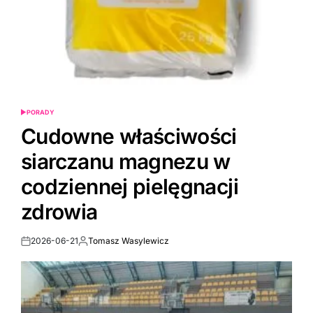
PORADY
POSTED
IN
Cudowne właściwości
siarczanu magnezu w
codziennej pielęgnacji
zdrowia
2026-06-21
Tomasz Wasylewicz
Post
By:
Date