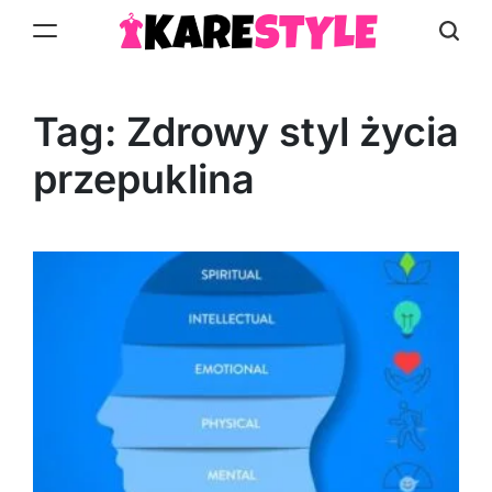
Skip
to
KareStyle.pl
content
Tag:
Zdrowy styl życia
przepuklina