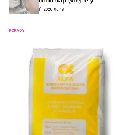
domu dla pięknej cery
2026-06-19
Post
Date
PORADY