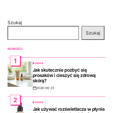
Szukaj
Szukaj
NOWOŚCI
1
URODA
POSTED
IN
Jak skutecznie pozbyć się
prosaków i cieszyć się zdrową
skórą?
2026-06-23
Post
Date
2
URODA
POSTED
IN
Jak używać rozświetlacza w płynie