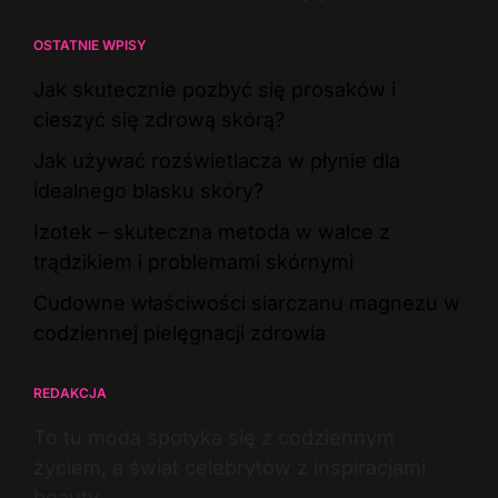
OSTATNIE WPISY
Jak skutecznie pozbyć się prosaków i
cieszyć się zdrową skórą?
Jak używać rozświetlacza w płynie dla
idealnego blasku skóry?
Izotek – skuteczna metoda w walce z
trądzikiem i problemami skórnymi
Cudowne właściwości siarczanu magnezu w
codziennej pielęgnacji zdrowia
REDAKCJA
To tu moda spotyka się z codziennym
życiem, a świat celebrytów z inspiracjami
beauty.