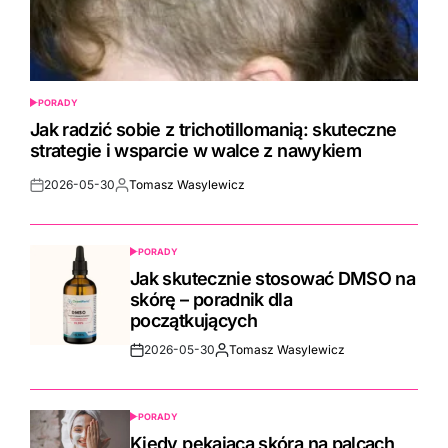
PORADY
POSTED
IN
Jak radzić sobie z trichotillomanią: skuteczne
strategie i wsparcie w walce z nawykiem
2026-05-30
Tomasz Wasylewicz
Post
By:
Date
PORADY
POSTED
IN
Jak skutecznie stosować DMSO na
skórę – poradnik dla
początkujących
2026-05-30
Tomasz Wasylewicz
Post
By:
Date
PORADY
POSTED
IN
Kiedy pekająca skóra na palcach