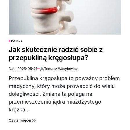
PORADY
POSTED
IN
Jak skutecznie radzić sobie z
przepukliną kręgosłupa?
Data:
2025-05-21
Tomasz Wasylewicz
Autor:
Przepuklina kręgosłupa to poważny problem
medyczny, który może prowadzić do wielu
dolegliwości. Zmiana ta polega na
przemieszczeniu jądra miażdżystego
krążka…
Czytaj więcej