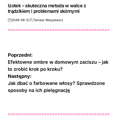
IN
Izotek – skuteczna metoda w walce z
trądzikiem i problemami skórnymi
2026-06-21
Tomasz Wasylewicz
Posted
Posted
on
by
Nawigacja
Poprzedni:
wpisu
Efektowne ombre w domowym zaciszu – jak
to zrobić krok po kroku?
Następny:
Jak dbać o farbowane włosy? Sprawdzone
sposoby na ich pielęgnację