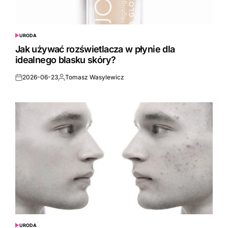
URODA
POSTED
IN
Jak używać rozświetlacza w płynie dla
idealnego blasku skóry?
2026-06-23
Tomasz Wasylewicz
Posted
Posted
on
by
URODA
POSTED