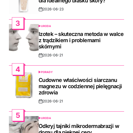
dla idealnego blasku skóry?
2026-06-23
Post
Date
3
URODA
POSTED
IN
Izotek – skuteczna metoda w walce
z trądzikiem i problemami
skórnymi
2026-06-21
Post
Date
4
PORADY
POSTED
IN
Cudowne właściwości siarczanu
magnezu w codziennej pielęgnacji
zdrowia
2026-06-21
Post
Date
5
URODA
POSTED
IN
Odkryj tajniki mikrodermabrazji w
domu dla pięknej cery