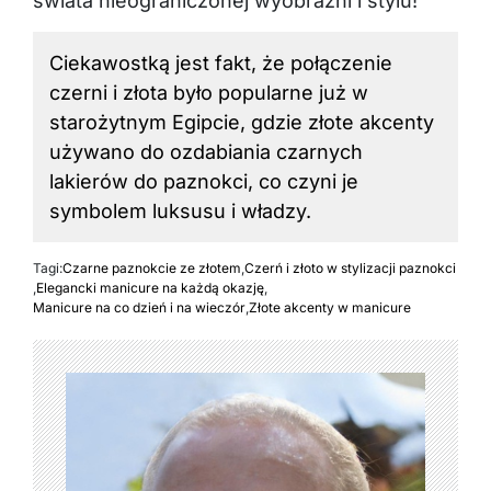
świata nieograniczonej wyobraźni i stylu!
Ciekawostką jest fakt, że połączenie
czerni i złota było popularne już w
starożytnym Egipcie, gdzie złote akcenty
używano do ozdabiania czarnych
lakierów do paznokci, co czyni je
symbolem luksusu i władzy.
Tagi:
Czarne paznokcie ze złotem
,
Czerń i złoto w stylizacji paznokci
,
Elegancki manicure na każdą okazję
,
Manicure na co dzień i na wieczór
,
Złote akcenty w manicure