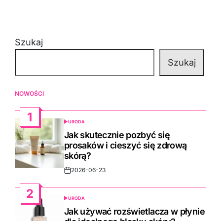
Szukaj
Szukaj
NOWOŚCI
1
URODA
POSTED
IN
Jak skutecznie pozbyć się
prosaków i cieszyć się zdrową
skórą?
2026-06-23
Post
Date
2
URODA
POSTED
IN
Jak używać rozświetlacza w płynie