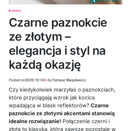
URODA
POSTED
IN
Czarne paznokcie
ze złotym –
elegancja i styl na
każdą okazję
Posted on
2025-12-02
by
Tomasz Wasylewicz
Czy kiedykolwiek marzyłaś o paznokciach,
które przyciągają wzrok jak kocica
wpadająca w blask reflektorów?
Czarne
paznokcie ze złotymi akcentami stanowią
idealne rozwiązanie!
Połączenie czerni i
złota to klasyka, która zawsze pozostaje w