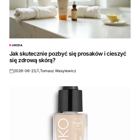
URODA
POSTED
IN
Jak skutecznie pozbyć się prosaków i cieszyć
się zdrową skórą?
2026-06-23
Tomasz Wasylewicz
Posted
Posted
on
by