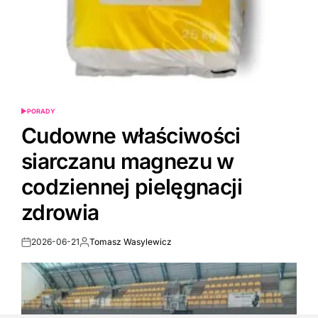
PORADY
POSTED
IN
Cudowne właściwości
siarczanu magnezu w
codziennej pielęgnacji
zdrowia
2026-06-21
Tomasz Wasylewicz
Post
By:
Date